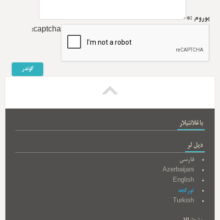
یوروم :*
captcha:
باغلانتیلار
دیل لر
فارسی
Azerbaijani
English
تورکجه
Turkish