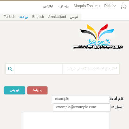
ایلتیشیم
بیزه گؤره
Məqalə Toplusu
Pitiklər
Turkish
تورکجه
English
Azerbaijani
فارسی
یازیلما
گیریش
تام آد :*
ایمیل :*