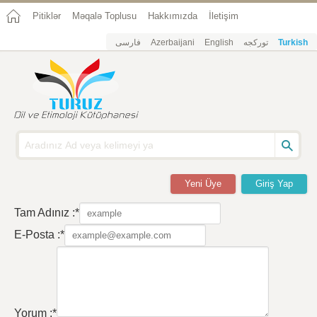
Pitiklər
Məqalə Toplusu
Hakkımızda
İletişim
فارسی
Azerbaijani
English
تورکجه
Turkish
Yeni Üye
Giriş Yap
Tam Adınız :*
E-Posta :*
Yorum :*