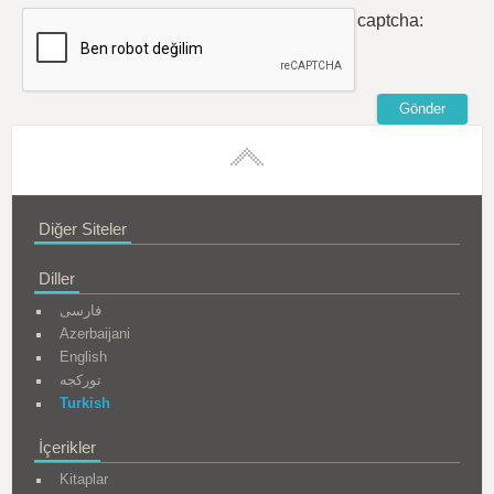
captcha:
Diğer Siteler
Diller
فارسی
Azerbaijani
English
تورکجه
Turkish
İçerikler
Kitaplar