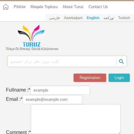
Pitiklər
Məqalə Toplusu
About Turuz
Contact Us
فارسی
Azerbaijani
English
تورکجه
Turkish
Registration
Login
Fullname :*
Email :*
Comment :*