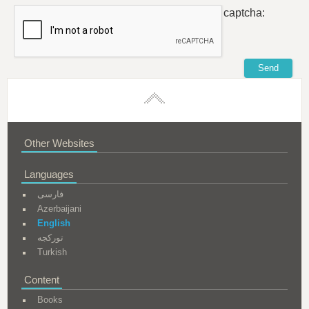
captcha:
Other Websites
Languages
فارسی
Azerbaijani
English
تورکجه
Turkish
Content
Books