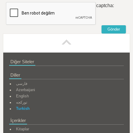
captcha:
Diğer Siteler
Diller
فارسی
Azerbaijani
English
تورکجه
Turkish
İçerikler
Kitaplar