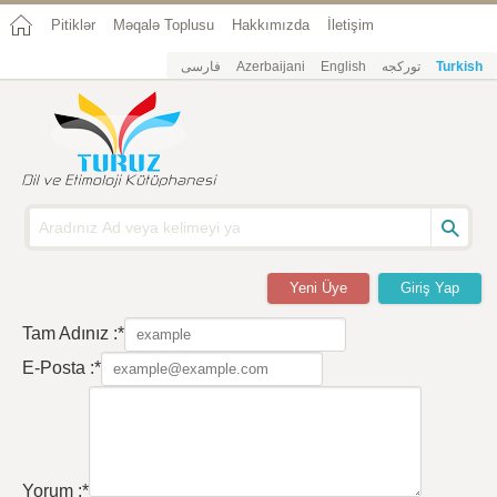
Pitiklər
Məqalə Toplusu
Hakkımızda
İletişim
فارسی
Azerbaijani
English
تورکجه
Turkish
Yeni Üye
Giriş Yap
Tam Adınız :*
E-Posta :*
Yorum :*