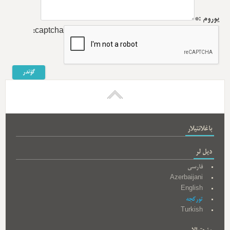
یوروم :*
captcha:
باغلانتیلار
دیل لر
فارسی
Azerbaijani
English
تورکجه
Turkish