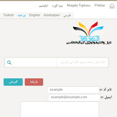
ایلتیشیم
بیزه گؤره
Məqalə Toplusu
Pitiklər
Turkish
تورکجه
English
Azerbaijani
فارسی
یازیلما
گیریش
تام آد :*
ایمیل :*