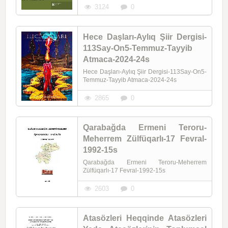
3124
0
Hece Daşları-Aylıq Şiir Dergisi-
113Say-On5-Temmuz-Tayyib
Atmaca-2024-24s
Hece Daşları-Aylıq Şiir Dergisi-113Say-On5-
Temmuz-Tayyib Atmaca-2024-24s
2865
0
Qarabağda Ermeni Teroru-
Meherrem Zülfüqarlı-17 Fevral-
1992-15s
Qarabağda Ermeni Teroru-Meherrem
Zülfüqarlı-17 Fevral-1992-15s
2603
0
Atasözleri Heqqinde Atasözleri