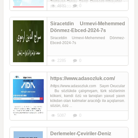
Toplayan-Tanay Şerqi Derecek-Hikayeler -
4691
0
Ebced-1403-272
Siracetdin Urmevi-Mehemmed
Dönmez-Ebced-2024-7s
Siracetdin Urmevi-Mehemmed Dönmez-
Ebced-2024-7s
2285
0
https://www.adasozluk.com/
/https://www.adasozluk.com Sayın Oxucular
Bu sözlükdə çalışmışam, türk sözlərinin
kökəni, kəndi özü və tanıqları yaxud yaxın
kökdən olan kəlmələr aracılığı ilə açıqlansın.
sözün, özü ...
5087
0
Derlemeler-Çeviriler-Deniz