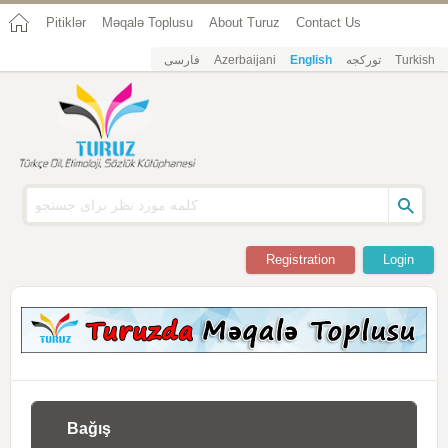
Pitiklər
Məqalə Toplusu
About Turuz
Contact Us
فارسی
Azerbaijani
English
تورکجه
Turkish
Registration
Login
Bağış