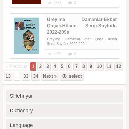
2861
0
Üreyime Damanlar-Ekber
Qoşalı-Hüsen Şerqi-Soytürk-
2022-209s
Üreyime Damanlar-Ekber Qoşalı-Hüsen
Şerqi-Soytürk-2022-209s
3051
0
« Previous
1
2
3
4
5
6
7
8
9
10
11
12
13
...
33
34
Next »
select
SHehriyar
Dictionary
Language