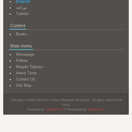
English
تورکجه
Turkish
Content
Books
Main menu
Homepage
Pitiklər
Məqalə Toplusu
About Turuz
Contact Us
Site Map
Copyright © 2008-2026 Arın Turkic Etimology Dictionary - All rights reserved by
Turuz.
Powered by
Sapdal.Com
© Developed by
Sapdal.Com