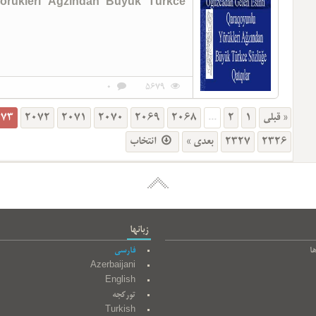
örükleri Ağzından Büyük Türkce
0
5679
073
2072
2071
2070
2069
2068
...
2
1
« قبلی
انتخاب
بعدی »
2327
2326
زبانها
ا
فارسی
Azerbaijani
English
تورکجه
Turkish