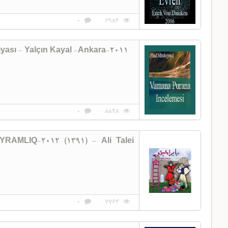
0
6984
yası - Yalçın Kayal -Ankara-2011
0
8828
0
7763