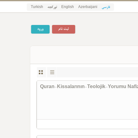
Turkish
تورکجه
English
Azerbaijani
فارسی
ثبت نام
ورود
Quran-Kissalarının-Teolojik-Yorumu Nafi