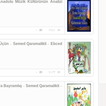
adolu Müzik Kültürünün Analizi
0
6781
0
7043