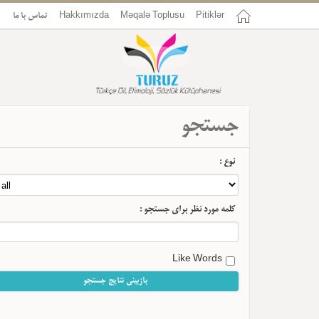
تماس با ما
Hakkımızda
Məqalə Toplusu
Pitiklər
جستجو
نوع :
کلمه مورد نظر برای جستجو :
Like Words