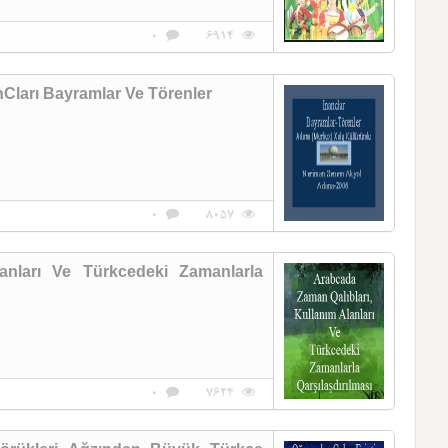
0
6914
Cları Bayramlar Ve Törenler
0
8057
anları Ve Türkcedeki Zamanlarla
0
7624