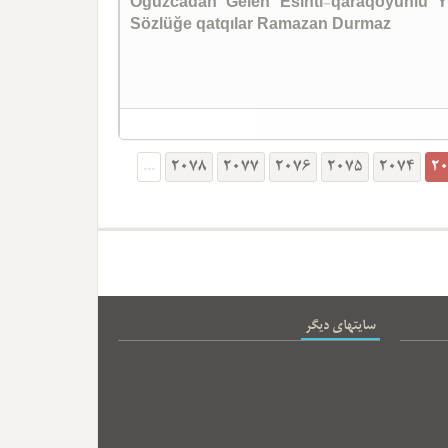
Oğuzcadan Gelen Esinti-qaraqoyunlu Y
Sözlüğe qatqılar Ramazan Durmaz
...
2078
2077
2076
2075
2074
2
سایتهای دیگر