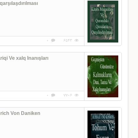
arşılaşdırılması
0
6543
qi Ve xalq Inanışları
0
7706
rich Von Daniken