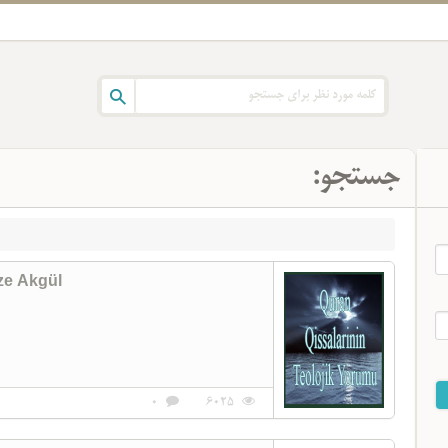
جستجو:
ze Akgül
0
6025