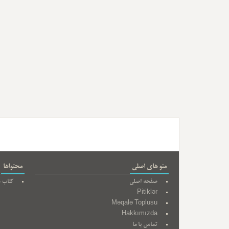
منو های اصلی
محتواها
صفحه اصلی
کتاب ه
Pitiklər
Məqalə Toplusu
Hakkımızda
تماس با ما