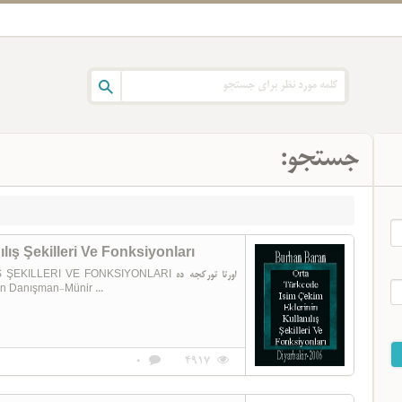
جستجو:
lış Şekilleri Ve Fonksiyonları
I VE FONKSIYONLARI اورتا تورکجه ده
ایسیم چکیم اکلری‌نین  Burhan Baran Danışman-Münir ...
0
4917