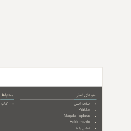
منو های اصلی
محتواها
صفحه اصلی
کتاب ه
Pitiklər
Məqalə Toplusu
Hakkımızda
تماس با ما