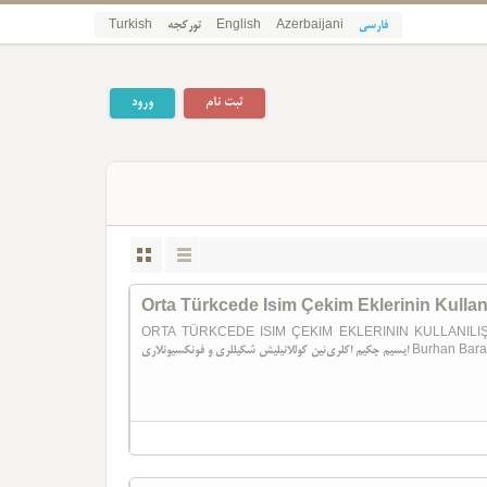
Turkish
تورکجه
English
Azerbaijani
فارسی
ثبت نام
ورود
Orta Türkcede Isim Çekim Eklerinin Kullanı
ORTA TÜRKCEDE ISIM ÇEKIM EKLERININ KULLANILIŞ ŞEKILLER
کوللانیلیش شکیللری و فونکسیونلاری