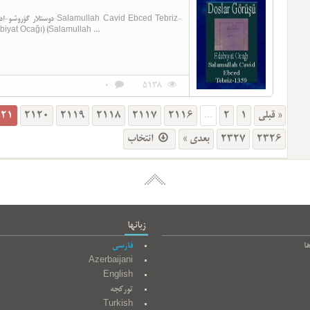
yat Ocağı) (Salamullah ...
0
5138
121
2120
2119
2118
2117
2116
...
2
1
« قبلی
انتخاب
بعدی »
2327
2326
زبانها
ا
فارسی
Azerbaijani
English
تورکجه
Turkish