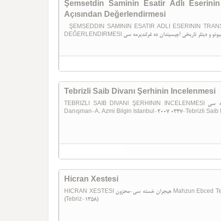
Şemsetdin Saminin Esatir Adlı Eserinin
Açısından Değerlendirmesi
ŞEMSEDDIN SAMININ ESATIR ADLI ESERININ TRANS
Tebrizli Saib Divanı Şerhinin Incelenmesi
TEBRIZLI SAIB DIVANI ŞERHININ INCELENMESI تبریزلی صایب دیوانی شرحینین اینجلنمه سی Emrullah Yakut
Danışman-A. Azmi Bilgin Istanbul-2007 0347-Tebrizli Saib 
Hicran Xestesi
HICRAN XESTESI هیجران خسته سی-محزون Mahzun Ebced Tebriz-1358 0346-Hicran Xestesi (Mahzun) (Ebced)
(Tebriz-1358)