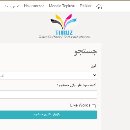
تماس با ما
Hakkımızda
Məqalə Toplusu
Pitiklər
جستجو
نوع :
کلمه مورد نظر برای جستجو :
Like Words