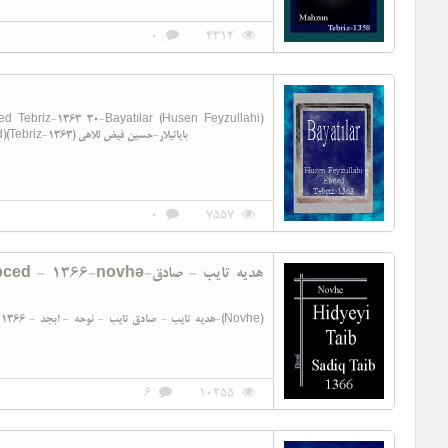
0
4312
(Ebced)(Tebriz-1363) 30-Bayatılar (Husen Feyzullahi)(Ebced)(Tebriz-1363) بایاتیلار-حسین فیض للاهی
0
7557
-novhə-هدیه تایب - صادق
6
10255