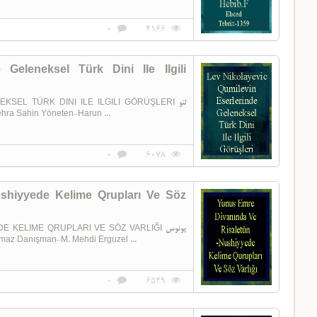
0
4166
 Geleneksel Türk Dini Ile Ilgili
EL TÜRK DINI ILE ILGILI GÖRÜŞLERI لئو
نیکولایئویج قومیلیئوین اثرلرینده گلنکسل تورک دینی ایله ایلگیلی  Zehra Sahin Yöneten-Harun ...
0
6078
shiyyede Kelime Qrupları Ve Söz
ELIME QRUPLARI VE SÖZ VARLIĞI یونوس
امره دیوانیندا و رسالة النسحیه ده کل Canan Durmaz Danışman-M. Mehdi Erguzel ...
0
6549