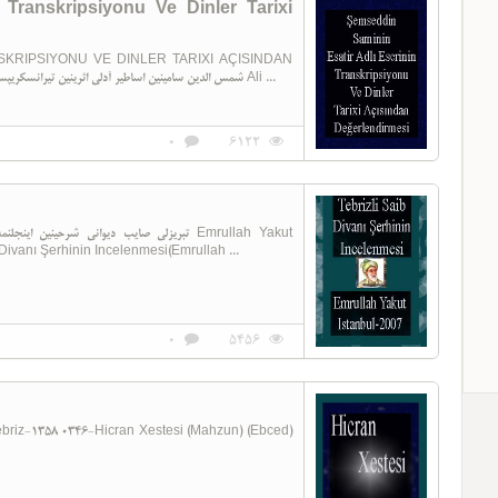
 Transkripsiyonu Ve Dinler Tarixi
KRIPSIYONU VE DINLER TARIXI AÇISINDAN
DEĞERLENDIRMESI شمس الدین سامینین اساطیر آدلی اثرینین تیرانسکریپسیونو و دینلر تاریخی آچیسیندان ده غرلندیرمه سی Ali ...
0
6122
Divanı Şerhinin Incelenmesi(Emrullah ...
0
5456