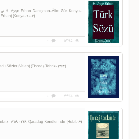
e Erhan) (Konya-2006)
0
5395
1364 0349-Dadlı Sözler (Valeh) (Ebced) (Tebriz-1364)
0
4435