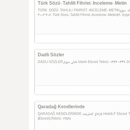
Türk Sözü-Tahlili Fihrist-Inceleme-Metin
TÜRK SÖZÜ-TAHLILI FIHRIST-INCELEME-METINتورک سؤزو H. Ayşe Erhan Danışman-Âlim Gür Konya-
2006 406-Türk Sözü-Tahlili Fihrist-Inceleme-Metin(H. Ayş
Dadlı Sözler
DADLI SÖZLERدادلی سؤزلر Valeh Ebced Tebriz-
Qaradağ Kendlerinde
QARADAĞ KENDLERINDE قاراداغ کندلرینده Hebib.F Ebced Tebriz-1359 0348-Qaradağ Kendlerinde (Hebib.F)
(Ebced) (Tebriz-1359)