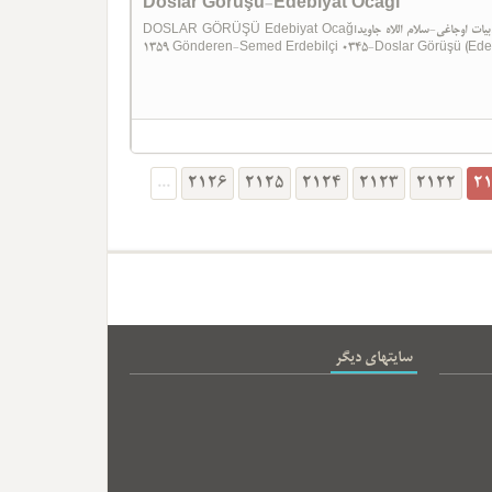
Doslar Görüşü-Edebiyat Ocağı
DOSLAR GÖRÜŞÜ Edebiyat Ocağıدوستلار گؤروشو-ادبیات اوجاغی-سلام اللاه جاوید Salamullah Cavid Ebced Tebriz-
1359 Gönderen-Semed Erdebilçi 0345-Doslar Görüşü (Edebi
...
2126
2125
2124
2123
2122
2
سایتهای دیگر