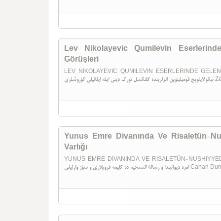
Lev Nikolayevic Qumilevin Eserlerinde
Görüşleri
LEV NIKOLAYEVIC QUMILEVIN ESERLERINDE GELENEKS
گؤروشلری
Yunus Emre Divanında Ve Risaletün-Nu
Varlığı
YUNUS EMRE DIVANINDA VE RISALETÜN-NUSHIYYEDE K
یمه قروپلاری و سؤز وارلیغی