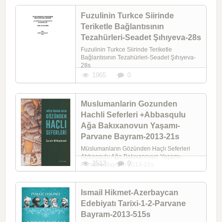
Fuzulinin Turkce Siirinde
Teriketle Bağlantısının
Tezahürleri-Seadet Şıhıyeva-28s
Fuzulinin Turkce Siirinde Teriketle
Bağlantısının Tezahürleri-Seadet Şıhıyeva-
28s
1965
0
Muslumanlarin Gozunden
Hachli Seferleri +Abbasqulu
Ağa Bakıxanovun Yaşamı-
Parvane Bayram-2013-21s
Müslumanların Gözünden Haçlı Seferleri
Abbasqulu Ağa Bakıxanovun Yaşamı-
2512
0
Parvane Bayram-2013-21s
Ismail Hikmet-Azerbaycan
Edebiyatı Tarixi-1-2-Parvane
Bayram-2013-515s