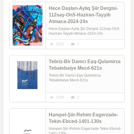
Hece Daşları-Aylıq Şiir Dergisi-
112say-On5-Haziran-Tayyib
Atmaca-2024-24s
Hece Daşları-Aylıq Şiir Dergisi-112say-On5-
Haziran-Tayyib Atmaca-2024-24s
1945
0
Tebriz-Bir Damcı Eşq-Qulamirza
Tebatebaiye Mecd-621s
Tebriz-Bir Damcı Eşq-Qulamirza
Tebatebaiye Mecd-621s
1948
0
Hampel-Şiir-Rehim Esgerzade-
Tekin-Ebced-1401-130s
Hampel-Şiir-Rehim Esgerzade-Tekin-Ebced-
1401-130s