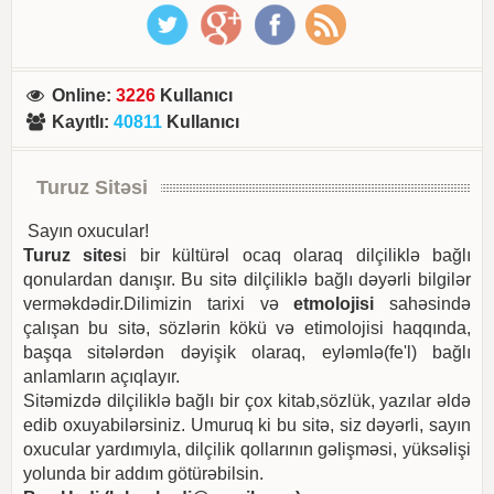
Online
:
3226
Kullanıcı
Kayıtlı
:
40811
Kullanıcı
Turuz Sitəsi
Sayın oxucular!
Turuz sites
i bir kültürəl ocaq olaraq dilçiliklə bağlı
qonulardan danışır. Bu sitə dilçiliklə bağlı dəyərli bilgilər
verməkdədir.Dilimizin tarixi və
etmolojisi
sahəsində
çalışan bu sitə, sözlərin kökü və etimolojisi haqqında,
başqa sitələrdən dəyişik olaraq, eyləmlə(fe'l) bağlı
anlamların açıqlayır.
Sitəmizdə dilçiliklə bağlı bir çox kitab,sözlük, yazılar əldə
edib oxuyabilərsiniz. Umuruq ki bu sitə, siz dəyərli, sayın
oxucular yardımıyla, dilçilik qollarının gəlişməsi, yüksəlişi
yolunda bir addım götürəbilsin.