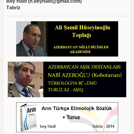
Bey Hadi (
h.beyhadi@gmail.com
)
Təbriz