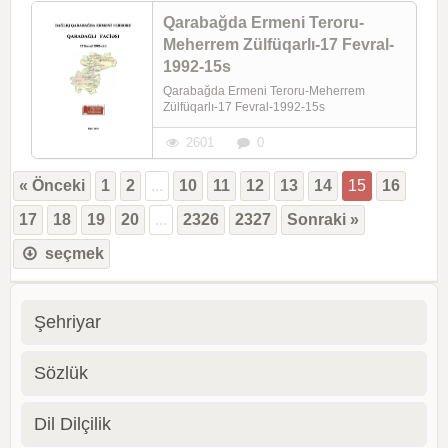
Qarabağda Ermeni Teroru-
Meherrem Zülfüqarlı-17 Fevral-
1992-15s
Qarabağda Ermeni Teroru-Meherrem
Zülfüqarlı-17 Fevral-1992-15s
2601
0
« Önceki
1
2
...
10
11
12
13
14
15
16
17
18
19
20
...
2326
2327
Sonraki »
seçmek
Şehriyar
Sözlük
Dil Dilçilik