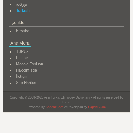
تورکجه
Turkish
İçerikler
Kitaplar
Ana Menu
TURUZ
Pitiklər
Məqalə Toplusu
Hakkımızda
İletişim
Site Haritası
Copyright © 2008-2026 Arın Turkic Etimology Dictionary - All rights reserved by
Turuz.
Powered by
Sapdal.Com
© Developed by
Sapdal.Com