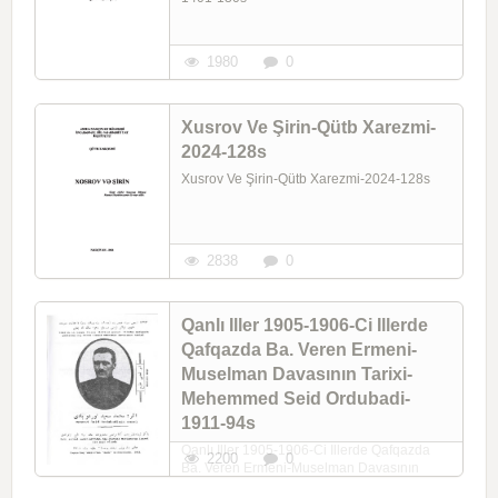
1980
0
Xusrov Ve Şirin-Qütb Xarezmi-
2024-128s
Xusrov Ve Şirin-Qütb Xarezmi-2024-128s
2838
0
Qanlı Iller 1905-1906-Ci Illerde
Qafqazda Ba. Veren Ermeni-
Muselman Davasının Tarixi-
Mehemmed Seid Ordubadi-
1911-94s
Qanlı Iller 1905-1906-Ci Illerde Qafqazda
2200
0
Ba. Veren Ermeni-Muselman Davasının
Tarixi-Mehemmed Seid Ordubadi-1911-94s