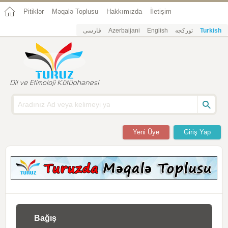
Pitiklər
Məqalə Toplusu
Hakkımızda
İletişim
فارسی
Azerbaijani
English
تورکجه
Turkish
Yeni Üye
Giriş Yap
Bağış