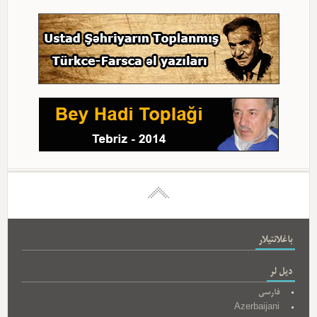
باغلانتیلار
دیل لر
فارسی
Azerbaijani