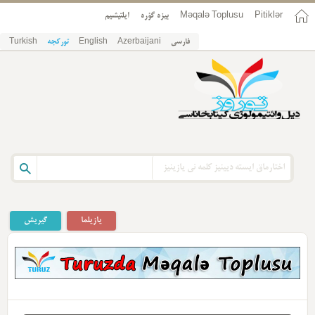
ایلتیشیم
بیزه گؤره
Məqalə Toplusu
Pitiklər
Turkish
تورکجه
English
Azerbaijani
فارسی
یازیلما
گیریش