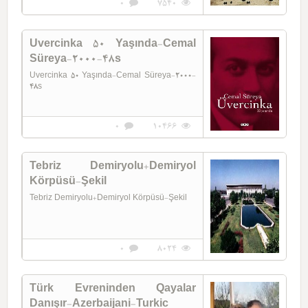
0
7540
Uvercinka 50 Yaşında-Cemal
Süreya-2000-48s
Uvercinka 50 Yaşında-Cemal Süreya-2000-
48s
0
10466
Tebriz Demiryolu+Demiryol
Körpüsü-Şekil
Tebriz Demiryolu+Demiryol Körpüsü-Şekil
0
8024
Türk Evreninden Qayalar
Danışır-Azerbaijani-Turkic