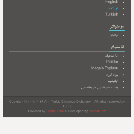
English
تورکجه
Turkish
مؤحتوالار
کیتابلار
آنا مئنولار
آنا صحیفه
Pitiklər
Məqalə Toplusu
بیزه گؤره
ایلتیشیم
وئب صحیفه نین خریطه سی
Copyright © 2008-2026 Arın Turkic Etimology Dictionary - All rights reserved by
Turuz.
Powered by
Sapdal.Com
© Developed by
Sapdal.Com