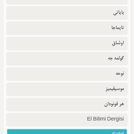
بایاتی
تاپماجا
اوشاق
گولمه جه
نوحه
موسیقیمیز
هر قونودان
El Bilimi Dergisi