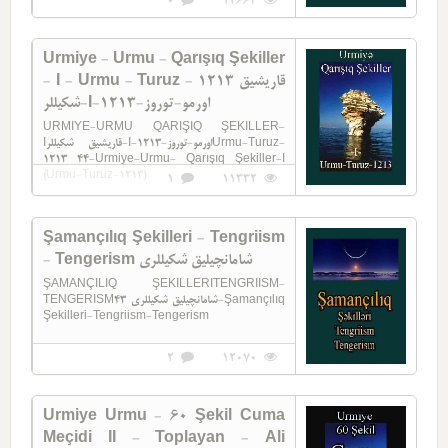
0
12663
Urmiye - Urmu - Qarışıq Şekiller
- I - Urmu - Turuz - 1213 قاریشیق
شکیللر-I-اورمو-توروز-1213
URMIYE-URMU QARIŞIQ ŞEKILLER-
Iقاریشیق شکیللر-I-اورمو-توروز-1213Urmu-Turuz-
1213 44-Urmiye-Urmu- Qarışıq Şekiller-I
(Urmu-Turuz-1213)
1
11332
Şamançılıq Şekilleri - Tengriism
- Tengerism شامانچیلیق شکیللری
ŞAMANÇILIQ ŞEKILLERITENGRIISM-
TENGERISMشامانچیلیق شکیللری 43-Şamançılıq
Şekilleri-Tengriism-Tengerism
2
12070
Urmiye Urmu - 60 Şekil Cuma
Meçidi II - Toplayan - Ali