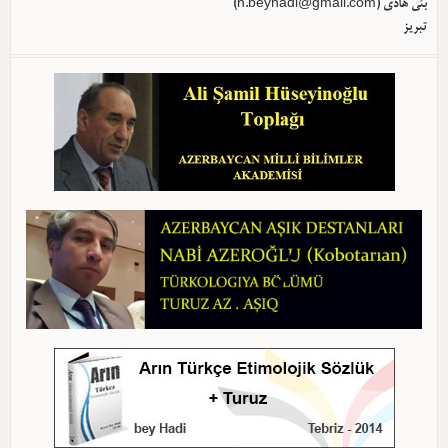
)
h.beyhadi@gmail.com
بئی هادی (
تبریز