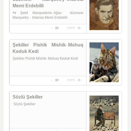
Memi Erdebilli
27 Şekil Marqueterie-Ağac düzməsi
Marquetry - Intarsia Memi Erdebilli
0
6737
Şekiller Pishik Mishik-Mshuq
Keduk Kedi
Şekiller Pishik Mishik-Mshuq Keduk Kedi
0
6769
Sözlü Şekiller
Sözlü Şekiller