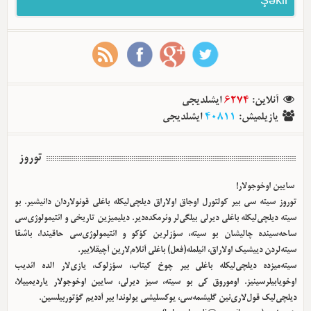
Şəkil
ایشلدیجی
6274
:
آنلاین
ایشلدیجی
40811
:
یازیلمیش
توروز
سایین اوخوجولار!
توروز سیته سی بیر کولتورل اوجاق اولا‌راق دیلچی‌لیکله باغلی قونولاردان دانیشیر. بو
سیته دیلچی‌لیکله باغلی دیرلی بیلگی‌لر وئرمکده‌دیر. دیلیمیزین تاریخی و ائتیمولوژی‌سی
ساحه‌سینده چالیشان بو سیته، سؤزلرین کؤکو و ائتیمولوژی‌سی حاقیندا، باشقا
سیته‌لردن دییشیک اولا‌راق، ائیلمله(فعل) باغلی آنلام‌لارین آچیقلاییر.
سیته‌میزده دیلچی‌لیکله باغلی بیر چوخ کیتاب، سؤزلوک، یازی‌لار الده ائدیب
اوخویابیلرسینیز. اوموروق کی بو سیته، سیز دیرلی، سایین اوخوجولار یاردیمییلا،
دیلچی‌لیک قول‌لاری‌نین گلیشمه‌سی، یوکسلیشی یولوندا بیر آددیم گؤتوربیلسین.