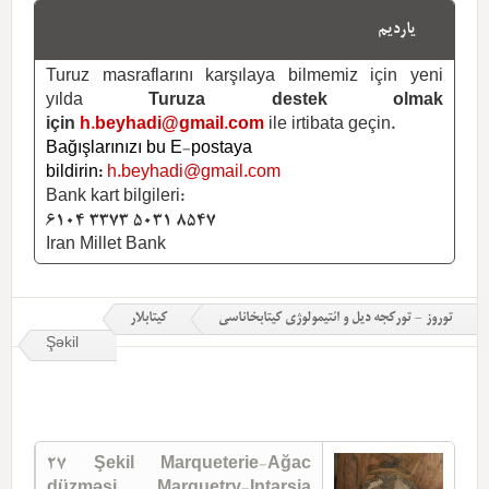
یاردیم
Turuz masraflarını karşılaya bilmemiz için yeni
yılda
Turuza destek olmak
için
h.beyhadi@gmail.com
ile irtibata geçin.
Bağışlarınızı bu E-postaya
bildirin:
h.beyhadi@gmail.com
Bank kart bilgileri:
6104 3373 5031 8547
Iran Millet Bank
توروز - تورکجه دیل و ائتیمولوژی کیتابخاناسی
کیتابلار
Şəkil
27 Şekil Marqueterie-Ağac
düzməsi Marquetry-Intarsia