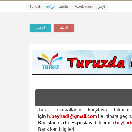
Turkish
تورکجه
English
Azerbaijani
فارسی
یازیلما
گیریش
Turuz masraflarını karşılaya bilm
için
h.beyhadi@gmail.com
ile irtibata geçin
Bağışlarınızı bu E-postaya bildirin:
h.beyhad
Bank kart bilgileri: