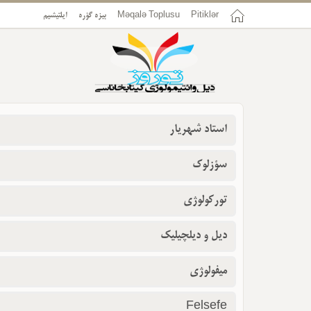
ایلتیشیم
بیزه گؤره
Məqalə Toplusu
Pitiklər
استاد شهریار
سؤزلوک
تورکولوژی
دیل و دیلچیلیک
میفولوژی
Felsefe