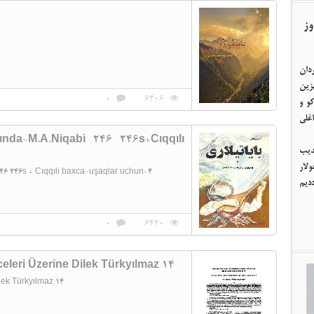
وز
ردان
یزین
0
6306
و و
اغلی
ında-M.A.Niqabi 246 246s+Cıqqılı
ئدیب
لار
46 246s + Cıqqılı baxca-uşaqlar uchun-4
ددیم
0
6420
eleri Üzerine Dilek Türkyılmaz 14
ilek Türkyılmaz 14