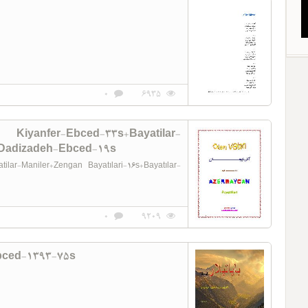
0
6935
anfer-Ebced-33s+Bayatilar-
r-Dadizadeh-Ebced-19s
lar-Maniler+Zengan Bayatılari-16s+Bayatılar-
0
9209
bced-1393-75s