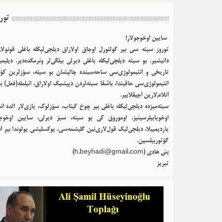
تور
سایین اوخوجولار!
توروز سیته سی بیر کولتورل اوجاق اولا‌راق دیلچی‌لیکله باغلی قونولا
دانیشیر. بو سیته دیلچی‌لیکله باغلی دیرلی بیلگی‌لر وئرمکده‌دیر. دیلیم
تاریخی و ائتیمولوژی‌سی ساحه‌سینده چالیشان بو سیته، سؤزلرین کؤک
ائتیمولوژی‌سی حاقیندا، باشقا سیته‌لردن دییشیک اولا‌راق، ائیلمله(فعل) ب
آنلام‌لارین آچیقلاییر.
سیته‌میزده دیلچی‌لیکله باغلی بیر چوخ کیتاب، سؤزلوک، یازی‌لار الده ا
اوخویابیلرسینیز. اوموروق کی بو سیته، سیز دیرلی، سایین اوخوجو
یاردیمییلا، دیلچی‌لیک قول‌لاری‌نین گلیشمه‌سی، یوکسلیشی یولوندا بیر آ
گؤتوربیلسین.
)
h.beyhadi@gmail.com
بئی هادی (
تبریز