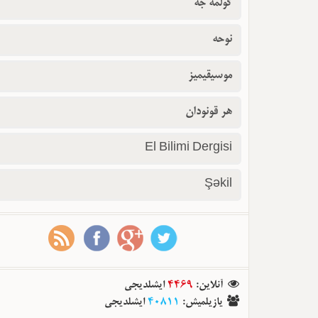
گولمه جه
نوحه
موسیقیمیز
هر قونودان
El Bilimi Dergisi
Şəkil
ایشلدیجی
4469
:
آنلاین
ایشلدیجی
40811
:
یازیلمیش