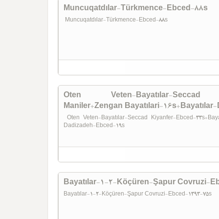
Muncuqatdılar-Türkmence-Ebced-88s
Muncuqatdılar-Türkmence-Ebced-88s
Oten Veten-Bayatılar-Seccad Kiy
Maniler+Zengan Bayatılari-16s+Bayatıla
Oten Veten-Bayatılar-Seccad Kiyanfer-Ebced-33s+Bayati
Dadizadeh-Ebced-19s
Bayatılar-1-2-Köçüren-Şapur Covruzi-E
Bayatılar-1-2-Köçüren-Şapur Covruzi-Ebced-1393-75s