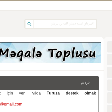
یاردیم
emiz için yeni yılda
Turuza destek olmak
.
i@gmail.com