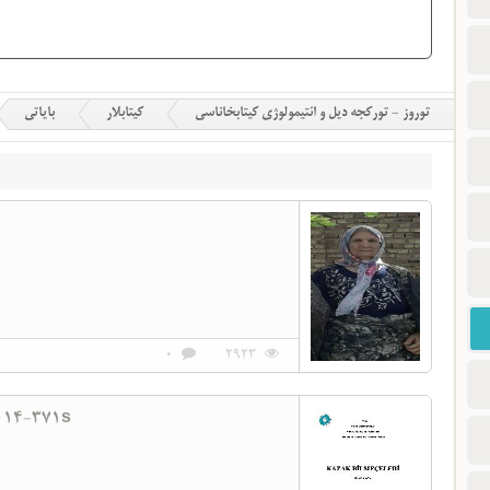
توروز - تورکجه دیل و ائتیمولوژی کیتابخاناسی
کیتابلار
بایاتی
0
2923
014-371s