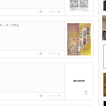
0
5798
-2002-124s
0
6169
0
7112