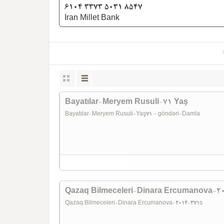
6104 3373 5031 8547
Iran Millet Bank
Bayatılar-Meryem Rusuli-71 Yaş
Bayatılar-Meryem Rusuli-Yaş71 - göndəri-Damla
Qazaq Bilmeceleri-Dinara Ercumanova-2
Qazaq Bilmeceleri-Dinara Ercumanova-2014-371s