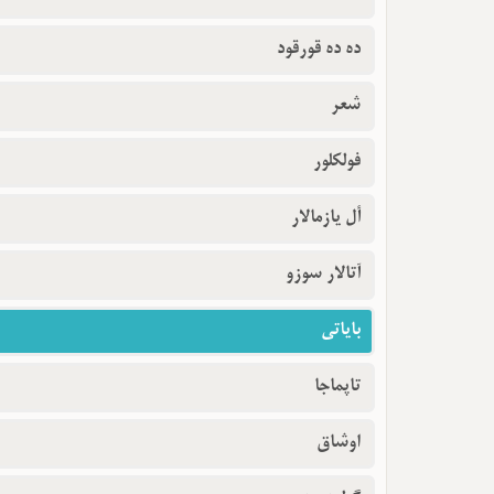
ده ده قورقود
شعر
فولکلور
أل یازمالار
آتالار سوزو
بایاتی
تاپماجا
اوشاق