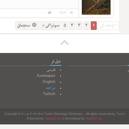
0
7540
سئچماق
سونراکی »
5
4
3
2
1
« اؤنجه کی
دیل لر
ر
فارسی
Azerbaijani
English
تورکجه
Turkish
Copyright © 2008-2026 Arın Turkic Etimology Dictionary - All rights reserved by Turuz.
Powered by
Sapdal.Com
© Developed by
Sapdal.Com