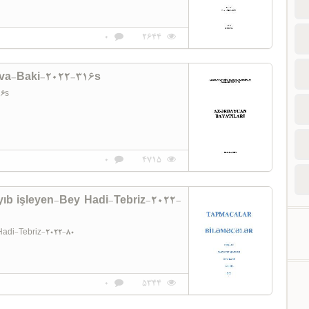
0
2644
va-Baki-2022-316s
316s
0
4715
ıb işleyen-Bey Hadi-Tebriz-2022-
Hadi-Tebriz-2022-80
0
5344