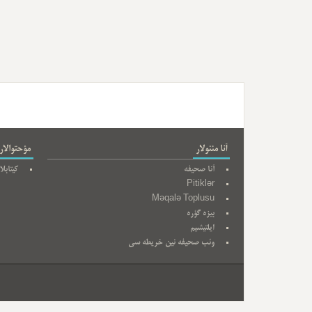
آنا مئنولار
مؤحتوالار
آنا صحیفه
کیتابلا
Pitiklər
Məqalə Toplusu
بیزه گؤره
ایلتیشیم
وئب صحیفه نین خریطه سی