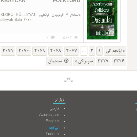
ame-AZERBAYCAN FOLKLORU
داستانلار-4-آذربایجان فولکل
 Külliyyati-Baki-2010
0
5108
2071
2070
2069
2068
2067
...
2
1
« اؤنجه کی
سئچماق
سونراکی »
2327
2326
دیل لر
ر
فارسی
Azerbaijani
English
تورکجه
Turkish