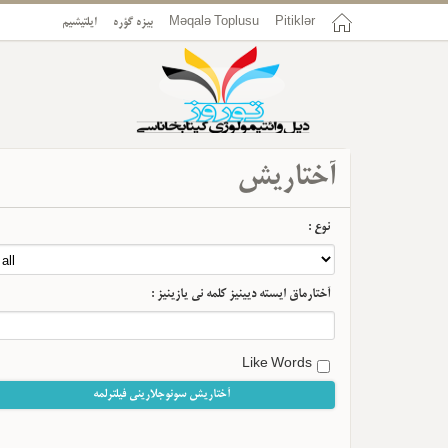
ایلتیشیم
بیزه گؤره
Məqalə Toplusu
Pitiklər
آختاریش
نوع :
آختارماق ایسته دیینیز کلمه نی یازینیز :
Like Words