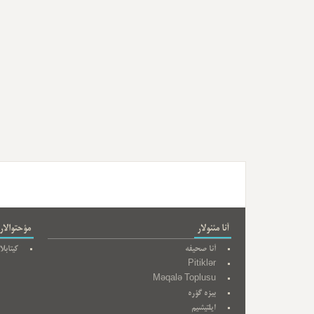
آنا مئنولار
مؤحتوالار
آنا صحیفه
کیتابلا
Pitiklər
Məqalə Toplusu
بیزه گؤره
ایلتیشیم