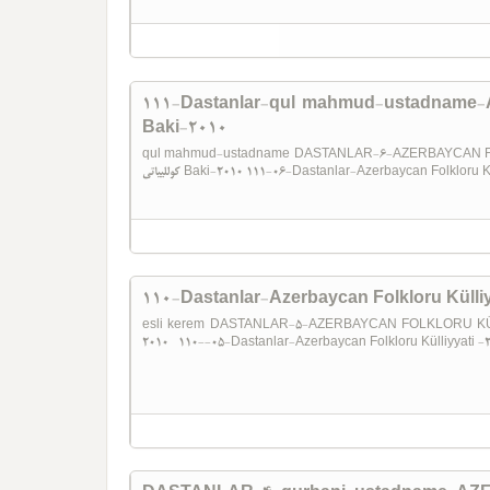
111-Dastanlar-qul mahmud-ustadname-Az
Baki-2010
qul mahmud-ustadname ​ DASTANLAR-6-AZERBAYCAN FOLKLORU KÜLLIYYATI و
کوللییاتی Baki-2010 111-06-Dastanlar-Azerbaycan Folkloru
110-Dastanlar-Azerbaycan Folkloru Külliy
esli kerem DASTANLAR-5-AZERBAYCAN FOLKLORU KÜLLIYYATI 5-آذربایجان فولکلورو کوللییاتی
2010 110--05-Dastanlar-Azerbaycan Folkloru Külliyyati 