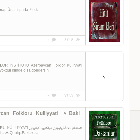
ap Ünal Isparta-2005
0
6206
İNSTİTUTU Azərbaycan Folklor Külliyyatı
lər yoxdur kimdə olsa göndərsin
0
7499
can Folkloru Kulliyyati -7-Baki-
داستانلار-7-آذربایجان ف
ti -17-Qapiq-Baki-2010