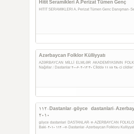
Hitit Seramikleri A.Perizat Tümen Genç
HITIT SERAMIKLERI A. Perizat Tümen Genc Danışman-Ser
Azərbaycan Folklor Külliyyatı
AZƏRBAYCAN MİLLİ ELMLƏR AKADEMİYASININ FOLKLOR 
Nağıllar / Dastanlar 2006-2012 30 Cİlddə 11 və 28-ci cild
112-Dastanlar-göyce dastanlari-Azerbay
2010
göyce dastanlari DASTANLAR-7-AZERBAYCAN FOLKLORU KÜLLIYYATI ولکلورو کوللییاتی
Baki-2010 112-07-Dastanlar-Azerbaycan Folkloru Kulliyya