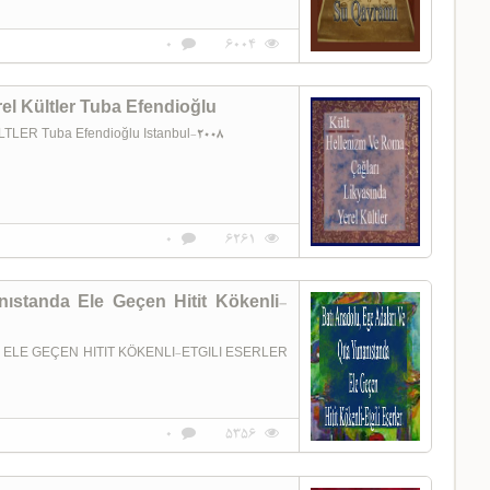
0
6004
el Kültler Tuba Efendioğlu
ER Tuba Efendioğlu Istanbul-2008
0
6261
nıstanda Ele Geçen Hitit Kökenli-
 ELE GEÇEN HITIT KÖKENLI-ETGILI ESERLER
0
5356