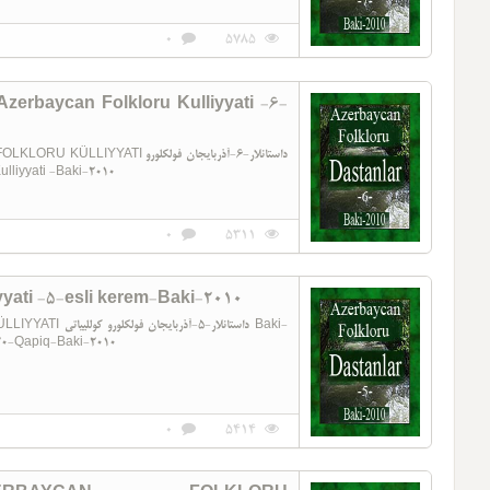
0
5785
erbaycan Folkloru Kulliyyati -6-
داستانلار-6-آذربایجان فولکلور
 Kulliyyati -Baki-2010
0
5311
yati -5-esli kerem-Baki-2010
داستانلار- Baki-
-20-Qapiq-Baki-2010
0
5414