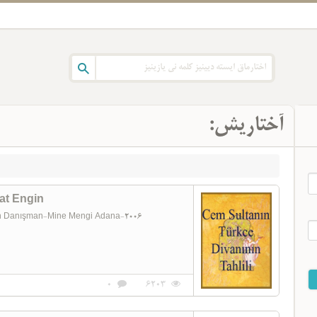
آختاریش:
at Engin
n Danışman-Mine Mengi Adana-2006
0
6203