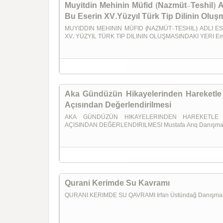
Muyitdin Mehinin Müfid (Nazmüt-Teshil) Ad
Bu Eserin XV.Yüzyıl Türk Tip Dilinin Oluş
MUYIDDIN MEHININ MÜFID (NAZMÜT-TESHIL) ADLI ES
XV. YÜZYIL TÜRK TIP DILININ OLUŞMASINDAKI YERI Em
Aka Gündüzün Hikayelerinden Hareketle 
Açısından Değerlendirilmesi
AKA GÜNDÜZÜN HIKAYELERINDEN HAREKETLE 
AÇISINDAN DEĞERLENDIRILMESI Mustafa Arıq Danışma
Qurani Kerimde Su Kavramı
QURANI KERIMDE SU QAVRAMI Irfan Üstündağ Danışman-