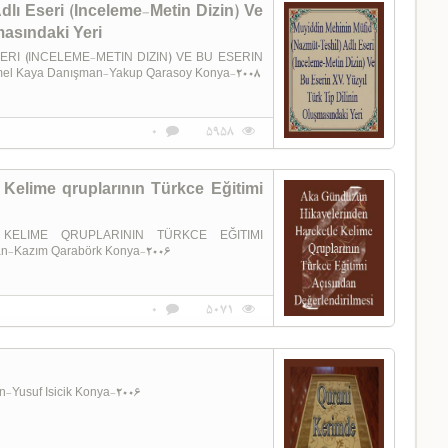
lı Eseri (Inceleme-Metin Dizin) Ve
masındaki Yeri
ERI (INCELEME-METIN DIZIN) VE BU ESERIN
el Kaya Danışman-Yakup Qarasoy Konya-2008
0
5958
Kelime qruplarının Türkce Eğitimi
KELIME QRUPLARININ TÜRKCE EĞITIMI
n-Kazım Qarabörk Konya-2006
0
5071
Yusuf Isicik Konya-2006