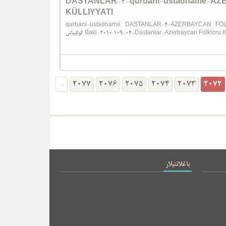
DASTANLAR-4-qurbani-ustadn
KÜLLIYYATI
qurbani-ustadname DASTANLAR-4-AZERBAYCAN FOLKLORU KÜLLIYYATI ورو
کوللییاتی Baki-2010 109-04-Dastanlar-Azerbaycan Folkloru
...
2077
2076
2075
2074
2073
2072
باغلانتیلار