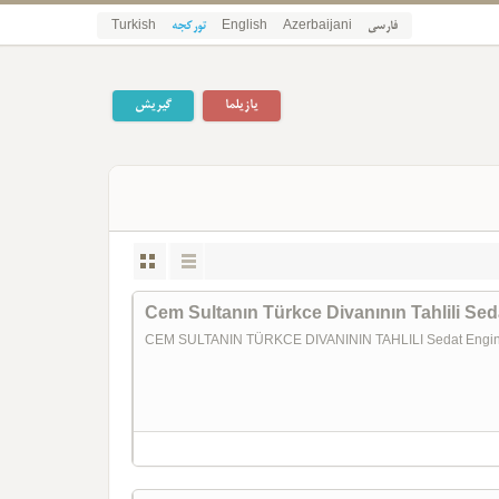
Turkish
تورکجه
English
Azerbaijani
فارسی
یازیلما
گیریش
Cem Sultanın Türkce Divanının Tahlili Sed
CEM SULTANIN TÜRKCE DIVANININ TAHLILI Sedat Engi