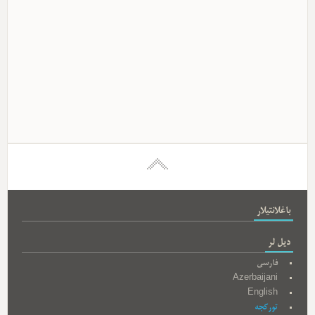
باغلانتیلار
دیل لر
فارسی
Azerbaijani
English
تورکجه