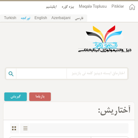
ایلتیشیم
بیزه گؤره
Məqalə Toplusu
Pitiklər
Turkish
تورکجه
English
Azerbaijani
فارسی
یازیلما
گیریش
آختاریش: