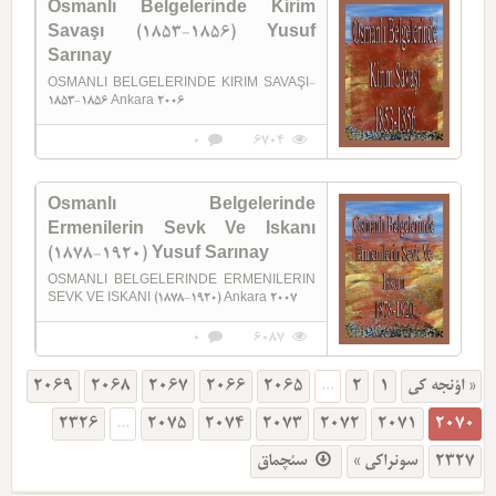
Osmanlı Belgelerinde Kirim
Savaşı (1853-1856) Yusuf
Sarınay
OSMANLI BELGELERINDE KIRIM SAVAŞI-
1853-1856 Ankara 2006
0
6704
Osmanlı Belgelerinde
Ermenilerin Sevk Ve Iskanı
(1878-1920) Yusuf Sarınay
OSMANLI BELGELERINDE ERMENILERIN
SEVK VE ISKANI (1878-1920) Ankara 2007
0
6087
2069
2068
2067
2066
2065
...
2
1
« اؤنجه کی
2326
...
2075
2074
2073
2072
2071
2070
سئچماق
سونراکی »
2327