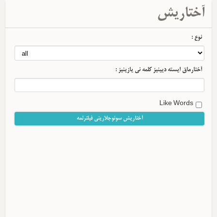
آختاریش
نوع :
آختارماق ایسته دیینیز کلمه نی یازینیز :
Like Words