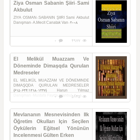
Ziya Osman Sabanin Şiiri-Sami
Akbulut
ZIYA OSMAN-SABANIN ŞIIRI Sami Akbulut
Danışman-A.Mecit Canatak Van-2008
0
4977
El Melikül Muazzam Ve
Döneminde Dimaşqda Qurulan
Medreseler
EL MELIKÜL MUAZZAM VE DÖNEMINDE
DIMAŞQDA QURULAN MEDRESELER
(615-624/1218-1227) Harun Yılmaz
Danışman-Mustafa Fayda Istanbul-2008
0
5145
Mevlananın Mesnevisinden Ilk
Öğretim Okulları Için Seçilen
Öykülerin Eğitsel Yönünün
Incelenmesi Gülten Erken