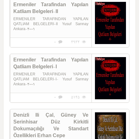
Ermeniler Tarafindan Yapılan
Katliam Belgeleri-II
ERMENILER TARAFINDAN YAPILAN
QATLIAM BELGELERI-II Yusuf Sarınay
Ankara-2001
0
4932
Ermeniler Tarafindan Yapılan
Qatliam Belgeleri-I
ERMENILER TARAFINDAN YAPILAN
QATLIAM BELGELERI-I- Yusuf Sarınay
Ankara-2001
0
5145
Denizli Ili Çal, Güney Ve
Serinhisar Düz Kirkitli
Dokumaçılığı Ve Standart
Özellikleri Erhan Cepe