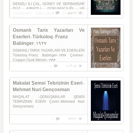
DENIZLI ILI ÇAL, GÜNEY VE SERINHISAR
DÜZ KIRKITLI DOKUMAÇILIĞI VE
0
5587
STANDART ÖZELLIKLERI Erhan Cepe
Danışman-Hülya Serpil Ortaç Ankara-2008
Osmanlı Tarix Yazarları Ve
Eserleri-Türkoloq-Franz
Babinger-1927
OSMANLI TARIX YAZARLARI VE ESERLERI
Türkoloq-Franz Babinger-1927 Çeviren-
Coşqun Üçok Mersin-1992
0
10405
Makalat Şemsi Tebrizinin Eseri-
Mehmet Nuri Gençosman
MAQALAT -QONUŞMALAR ŞEMSI
TEBRIZININ ESERI Çeviri-Mehmed Nuri
Gençosman)
0
9691