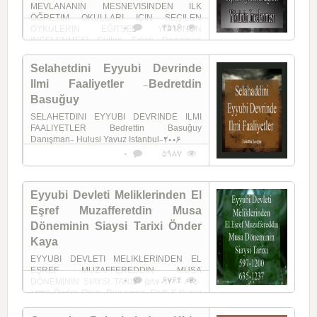
MEVLANANIN MESNEVISINDEN ILK
ÖĞRETIM OKULLARI IÇIN SEÇILEN
0
4516
ÖYKÜLERIN EĞITSEL YÖNÜNÜN
INCELENMESI Gülten Erkek Danısman
Mehmet Akkaya Izmir-2008
Selahetdini Eyyubi Devrinde
Ilmi Faaliyetler -Bedretdin
Basuğuy
SELAHETDINI EYYUBI DEVRINDE ILMI
FAALIYETLER Bedrettin Basuğuy
Danışman- Hulusi Yavuz Istanbul-2006
0
5987
Eyyubi Devleti Meliklerinden El
Eşref Muzafferetdin Musa
Döneminin Siaysi Tarixi Önder
Kaya
EYYUBI DEVLETI MELIKLERINDEN EL
EŞREF MUZAFFEREDDIN MUSA
0
6764
DÖNEMININ SIAYSI TARIXI (597-1200-635-
1237) Önder Qaya Danışman-Sadi S.Kucur
Istanbul-2000