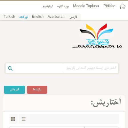
ایلتیشیم
بیزه گؤره
Məqalə Toplusu
Pitiklər
Turkish
تورکجه
English
Azerbaijani
فارسی
یازیلما
گیریش
آختاریش: