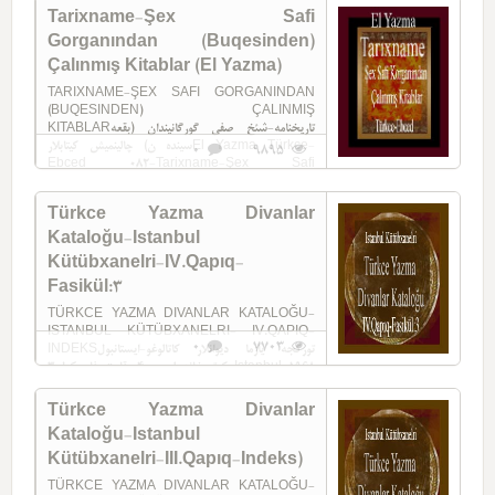
Tarixname-Şex Safi
Gorganından (Buqesinden)
Çalınmış Kitablar (El Yazma)
TARIXNAME-ŞEX SAFI GORGANINDAN
(BUQESINDEN) ÇALINMIŞ
KITABLARتاریخنامه-شئخ صفی گورگانیندان (بقعه
سینده ن) چالینمیش کیتابلارEl Yazma Türkce-
0
9895
Ebced 082-Tarixname-Şex Safi
Gorganından (Buqesinden) ...
Türkce Yazma Divanlar
Kataloğu-Istanbul
Kütübxanelri-IV.Qapıq-
Fasikül:3
TÜRKCE YAZMA DIVANLAR KATALOĞU-
ISTANBUL KÜTÜBXANELRI- IV.QAPIQ-
0
7703
INDEKSتورکجه یازما دیوانلار کاتالوغو-ایستانبول
کوتوبخانه لری -4-.قاپیق فاسیکول:3 Istanbul-1968
154-Türkce Yazma Divanlar ...
Türkce Yazma Divanlar
Kataloğu-Istanbul
Kütübxanelri-III.Qapıq-Indeks)
TÜRKCE YAZMA DIVANLAR KATALOĞU-