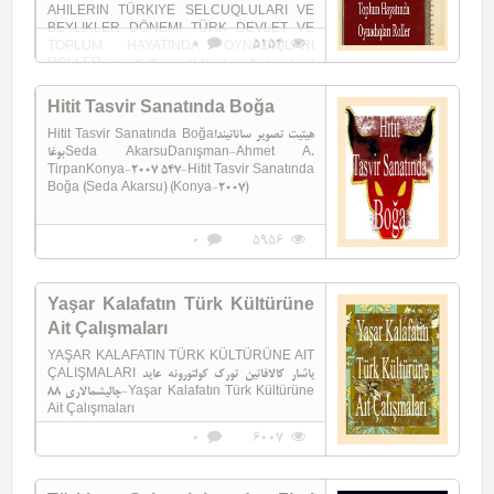
AHILERIN TÜRKIYE SELCUQLULARI VE
BEYLIKLER DÖNEMI TÜRK DEVLET VE
0
5154
TOPLUM HAYATINDA OYNADIQLARI
ROLLER آهی لرین تورکیه سلجوقلولاری و بکلیکلر دؤنه
می تورک دئولت و توپلوم حیتیندا اوینادیقلاری روللر Hilal ...
Hitit Tasvir Sanatında Boğa
Hitit Tasvir Sanatında Boğaهیتیت تصویر ساناتیندا
بوغاSeda AkarsuDanışman-Ahmet A.
TirpanKonya-2007 547-Hitit Tasvir Sanatında
Boğa (Seda Akarsu) (Konya-2007)
0
5956
Yaşar Kalafatın Türk Kültürüne
Ait Çalışmaları
YAŞAR KALAFATIN TÜRK KÜLTÜRÜNE AIT
ÇALIŞMALARI یاشار کالافاتین تورک کولتورونه عاید
چالیشما‌لاری 88-Yaşar Kalafatın Türk Kültürüne
Ait Çalışmaları
0
6007