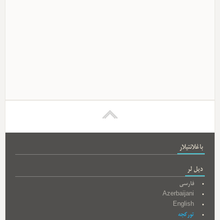
باغلانتیلار
دیل لر
فارسی
Azerbaijani
English
تورکجه