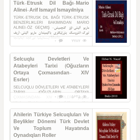
Türk-Etrusk Dil Bağı-Mario
Alinei-Arif Ismayıl Ismayılniya
TÜRK-ETRUSK DIL BAĞI TÜRK-ETRUSK
BENZERLIKLERI BAKIMINDAN MARIO
ALINEI-ÖZ GEÇMIŞ ماریو آلینئی-اؤز گئچمیش-
تورک-ائتروسک بنزَرلیکلری باکیمیندان ماریو آلینئی-آریف
ایسماییلنیا-تورکجه-ایتالیانجا Mario ...
0
7787
Selcuqlu Devletleri Ve
Atabeyleri Tarixi (Oğuzların
Ortaya Çıxmasından- XIV
Esrler)
SELCUQLU DÖVLETLERI VE ATABEYLERİ
TARIXI (OĞUZLARIN ORTAYA
0
5625
ÇIXMASINDAN- XIV ESRLER) سلجوقلو
دئولتلری و آتابک لری تاریخی -اوغوزلارین اورتایا
چیخماسیندان عصرلر- XIV Ekber N. ...
Ahilerin Türkiye Selcuqluları Ve
Beylikler Dönemi Türk Devlet
Ve Toplum Hayatında
Oynadıqları Roller