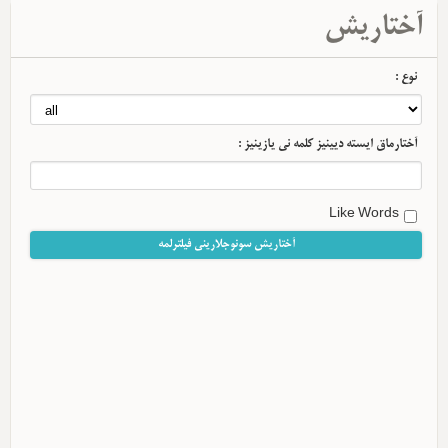
آختاریش
نوع :
آختارماق ایسته دیینیز کلمه نی یازینیز :
Like Words