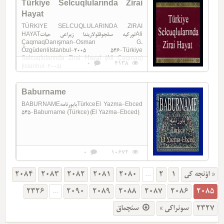
Türkiye Selcuqlularında Zirai
Hayat
TÜRKIYE SELCUQLULARINDA ZIRAI
HAYATتورکیه سلجوقلولاریندا زیراعی حیاتAli
ÇaqmaqDanışman-Osman G.
ÖzgüdenliIstanbul-2005 546-Türkiye
Selcuqlularında Zirai Hayat (Ali Çaqmaq)
0
4138
(Istanbul-2005)
Baburname
BABURNAMEبابورنامهTürkceEl Yazma-Ebced
545-Baburname (Türkce) (El Yazma-Ebced)
0
10672
2084
2083
2082
2081
2080
...
2
1
« اؤنجه کی
2326
...
2090
2089
2088
2087
2086
2085
سئچماق
سونراکی »
2327