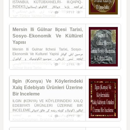
ISTANBUL KÜTÜBXANELRI- III.QAPIQ-
INDEKSتورکجه یازما دیوانلار کاتالوغو-ایستانبول
کوتوبخانه لری .قاپیق-ایندئکس-3-Istanbul-1968
0
6312
153-Türkce Yazma Divanlar ...
Mersin Ili Gülnar Ilçesi Tarixi,
Sosyo-Ekonomik Ve Kültürel
Yapısı
Mersin Ili Gulnar Ilchesi Tarixi, Sosyo-
Ekonomik Ve Kulturel Yapisi مرسین ایلی گولنار
ایلجه ئسی تاریخی، سوسیو-ائکونومیک و کولتورَل
یاپیسیAhmet AritürkNiğde-2007 550-Mersin Ili
0
5178
Gülnar Ilçesi Tarixi, ...
Ilgin (Konya) Ve Köylerindeki
Xalq Edebiyatı Ürünleri Üzerine
Bir Inceleme
ILGIN (KONYA) VE KÖYLERINDEKI XALQ
EDEBIYATI ÜRÜNLERI ÜZERINE BIR
INCELEMEایلگین (کونیا) و کؤیله رینده کی خالق ادبیاتی
اورونلری اوزه رینه بیر اینجلمهNurseher
0
5336
KoçerDanışman-Ibrahim AltunelKonya - ...