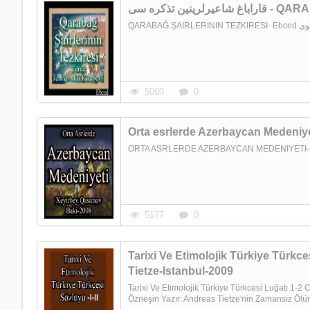
ین تذکره سی
5000
0
Orta esrlerde Azerbaycan Medeniye
ORTA ASRLERDE AZERBAYCAN MEDENIYETI-X
5177
0
Tarixi Ve Etimolojik Türkiye Türkces
Tietze-Istanbul-2009
Tarixi Ve Etimolojik Türkiye Türkcesi Luğatı 1-2
Özneşin Yazır: Andreas Tietze'nin Zamansız Ölüm