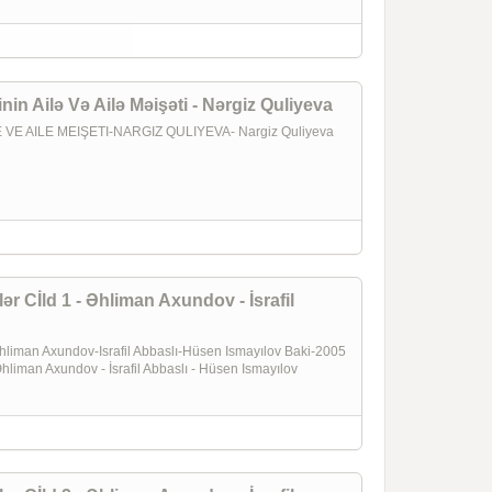
in Ailə Və Ailə Məişəti - Nərgiz Quliyeva
VE AILE MEIŞETI-NARGIZ QULIYEVA- Nargiz Quliyeva
 Cİld 1 - Əhliman Axundov - İsrafil
an Axundov-Israfil Abbaslı-Hüsen Ismayılov Baki-2005
hliman Axundov - İsrafil Abbaslı - Hüsen Ismayılov