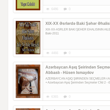
6486
0
XIX-XX Əsrlərdə Baki Şəhər Əhalisin
XIX-XX-ASRLER BAKI ŞEHER EHALISININ AILE 
Baki-2011
4466
0
Azərbaycan Aşıq Şeirindən Seçmələr
Abbaslı - Hüsen Ismayılov
AZERBAYCAN AŞIQ ŞIIRINDEN SEÇMELER-I Ahlim
+ Azərbaycan Aşıq Şeirindən Seçmələr Cİld 2 - Ə
6365
0