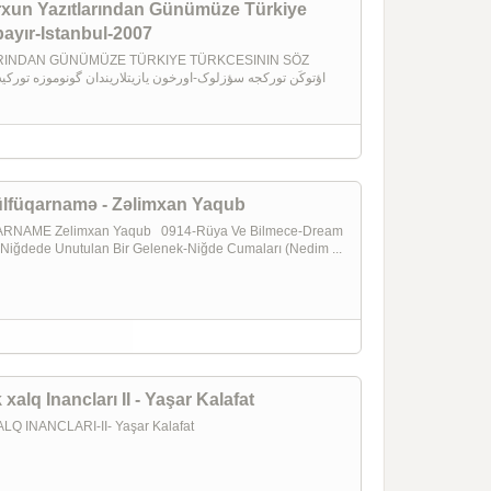
-Orxun Yazıtlarından Günümüze Türkiye
bayır-Istanbul-2007
INDAN GÜNÜMÜZE TÜRKIYE TÜRKCESININ SÖZ
Zülfüqarnamə - Zəlimxan Yaqub
NAME Zelimxan Yaqub 0914-Rüya Ve Bilmece-Dream
 Niğdede Unutulan Bir Gelenek-Niğde Cumaları (Nedim ...
alq Inancları II - Yaşar Kalafat
INANCLARI-II- Yaşar Kalafat