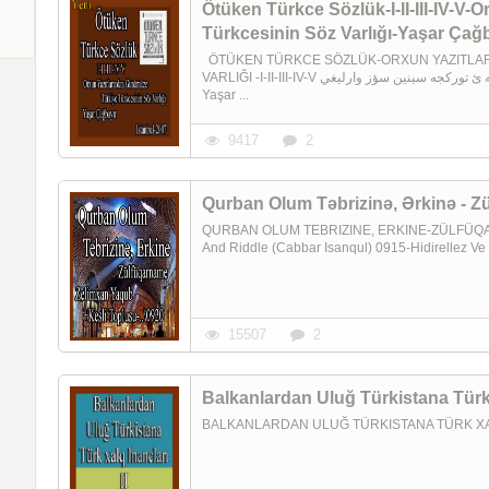
Ötüken Türkce Sözlük-I-II-III-IV-V
Türkcesinin Söz Varlığı-Yaşar Çağ
ÖTÜKEN TÜRKCE SÖZLÜK-ORXUN YAZITLAR
VARLIĞI -I-II-III-IV-V اؤتوکَن تورکجه سؤزلوک-اورخون يازيتلاريندان گونوموزه تورکيه ئ تورکجه سينين سؤز وارليغي
Yaşar ...
9417
2
Qurban Olum Təbrizinə, Ərkinə - 
QURBAN OLUM TEBRIZINE, ERKINE-ZÜLFÜQAR
And Riddle (Cabbar Isanqul) 0915-Hidirellez Ve
15507
2
Balkanlardan Uluğ Türkistana Türk x
BALKANLARDAN ULUĞ TÜRKISTANA TÜRK XALQ 