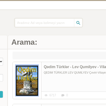
Arama:
Qədim Türklər - Lev Qumilyev - Vila
QEDIM TÜRKLER LEV QUMILYEV Çeviri-Vilayet Q
6717
0