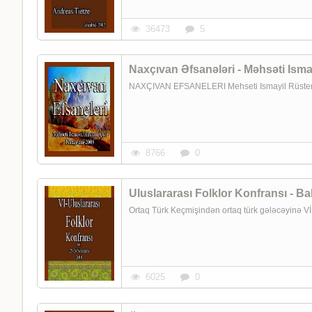
36473
5
Naxçıvan Əfsanələri - Məhsəti Isma
NAXÇIVAN EFSANELERI Mehseti Ismayil Rüste
8766
0
Uluslararası Folklor Konfransı - Ba
Ortaq Türk Keçmişindən ortaq türk gələcəyinə Vİ U
6025
0