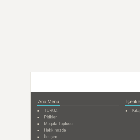
Ana Menu
İçerikl
TURUZ
Kita
Pitiklər
Məqalə Toplusu
Hakkımızda
İletişim