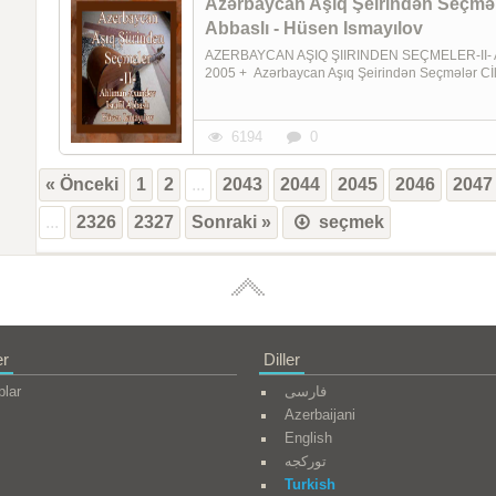
Azərbaycan Aşıq Şeirindən Seçmələr
Abbaslı - Hüsen Ismayılov
AZERBAYCAN AŞIQ ŞIIRINDEN SEÇMELER-II- Ahli
2005 + Azərbaycan Aşıq Şeirindən Seçmələr Cİld 
6194
0
« Önceki
1
2
...
2043
2044
2045
2046
2047
...
2326
2327
Sonraki »
seçmek
er
Diller
plar
فارسی
Azerbaijani
English
تورکجه
Turkish