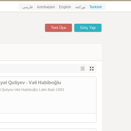
فارسی
Azerbaijani
English
تورکجه
Turkish
Yeni Üye
Giriş Yap
yət Quliyev - Vəli Habiboğlu
uliyev-Veli Habiboğlu Latin Baki-1993