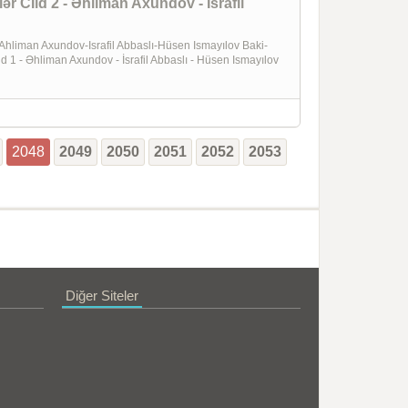
 Cİld 2 - Əhliman Axundov - İsrafil
man Axundov-Israfil Abbaslı-Hüsen Ismayılov Baki-
1 - Əhliman Axundov - İsrafil Abbaslı - Hüsen Ismayılov
2048
2049
2050
2051
2052
2053
Diğer Siteler