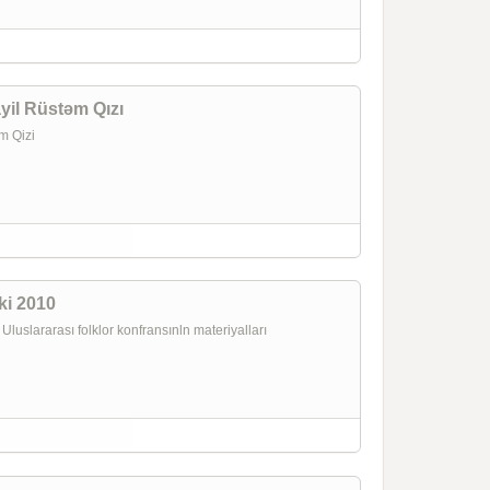
yil Rüstəm Qızı
m Qizi
ki 2010
luslararası folklor konfransınln materiyalları