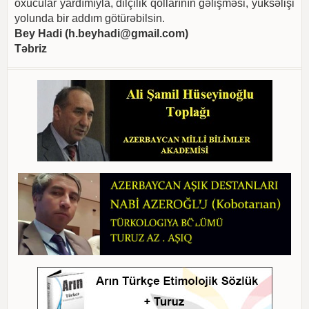
oxucular yardımıyla, dilçilik qollarının gəlişməsi, yüksəlişi
yolunda bir addım götürəbilsin.
Bey Hadi (
h.beyhadi@gmail.com
)
Təbriz