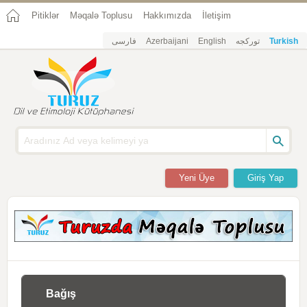
Pitiklər
Məqalə Toplusu
Hakkımızda
İletişim
فارسی
Azerbaijani
English
تورکجه
Turkish
Yeni Üye
Giriş Yap
Bağış