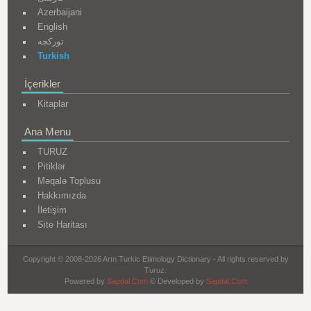
Azerbaijani
English
تورکجه
Turkish
İçerikler
Kitaplar
Ana Menu
TURUZ
Pitiklər
Məqalə Toplusu
Hakkımızda
İletişim
Site Haritası
Copyright © 2008-2026 Arın Turkic Etimology Dictionary - All rights reserved by
Turuz.
Powered by
Sapdal.Com
© Developed by
Sapdal.Com