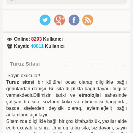
Online
:
8293
Kullanıcı
Kayıtlı
:
40811
Kullanıcı
Turuz Sitəsi
Sayın oxucular!
Turuz sites
i bir kültürəl ocaq olaraq dilçiliklə bağlı
qonulardan danışır. Bu sitə dilçiliklə bağlı dəyərli bilgilər
verməkdədir.Dilimizin tarixi və
etmolojisi
sahəsində
çalışan bu sitə, sözlərin kökü və etimolojisi haqqında,
başqa sitələrdən dəyişik olaraq, eyləmlə(fe'l) bağlı
anlamların açıqlayır.
Sitəmizdə dilçiliklə bağlı bir çox kitab,sözlük, yazılar əldə
edib oxuyabilərsiniz. Umuruq ki bu sitə, siz dəyərli, sayın