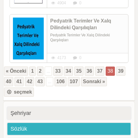
4904
0
Pedyatrik Terimler Ve Xalq
Dilindeki Qarşılıqları
Pedyatrik Terimler Ve Xalq Dilindeki
Qarşılıqları
4173
0
« Önceki
1
2
...
33
34
35
36
37
38
39
40
41
42
43
...
106
107
Sonraki »
seçmek
Şehriyar
Sözlük