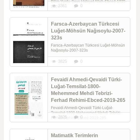
Bilim Yurdu-Şeyx Hidayet Allah-Ebced-1825-
3361
0
260s
Farsca-Azerbaycan Türkcesi
Luğet-Möhsün Nağısoylu-2007-
323s
Farsca-Azerbaycan Türkcesi Luğet-Möhsün
Nağısoylu-2007-323s
3825
0
Fevaidi Ahmedi-Qevaidi Türki-
Luğat-Temsilat-1800-
Mehemmed Mehdi Tebrizi-
Ferhad Rehimi-Ebced-2019-265
Fevaidi Ahmedi-Qevaidi Türki-Luğat-
Temsilat-1800-Mehemmed Mehdi Tebrizi-
2825
0
Ferhad Rehimi-Ebced-2019-265
Matimatik Terimlerin