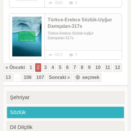
3086
0
Türkce-Erebce Sözlük-Uyğur
Damqaları-317s
Türkce-Erebce Sözlük-Uyğur
Damqaları-317s
3822
0
« Önceki
1
2
3
4
5
6
7
8
9
10
11
12
13
...
106
107
Sonraki »
seçmek
Şehriyar
Sözlük
Dil Dilçilik