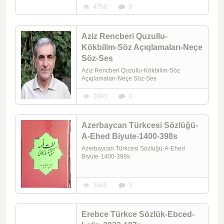
4756
0
Aziz Rencberi Quzullu-
Kökbilim-Söz Açıqlamaları-Neçe
Söz-Ses
Aziz Rencberi Quzullu-Kökbilim-Söz
Açıqlamaları-Neçe Söz-Ses
2693
0
Azerbaycan Türkcesi Sözlüğü-
A-Ehed Biyute-1400-398s
Azerbaycan Türkcesi Sözlüğü-A-Ehed
Biyute-1400-398s
3665
0
Erebce Türkce Sözlük-Ebced-