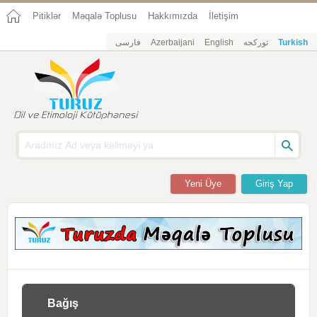
Pitiklər
Məqalə Toplusu
Hakkımızda
İletişim
فارسی
Azerbaijani
English
تورکجه
Turkish
Yeni Üye
Giriş Yap
Bağış