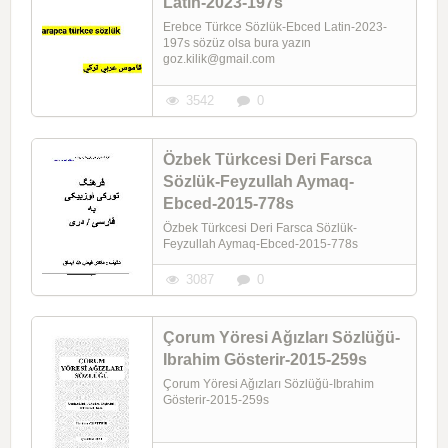
Latin-2023-197s
Erebce Türkce Sözlük-Ebced Latin-2023-
197s sözüz olsa bura yazın
goz.kilik@gmail.com
3542
0
Özbek Türkcesi Deri Farsca
Sözlük-Feyzullah Aymaq-
Ebced-2015-778s
Özbek Türkcesi Deri Farsca Sözlük-
Feyzullah Aymaq-Ebced-2015-778s
3087
0
Çorum Yöresi Ağızları Sözlüğü-
Ibrahim Gösterir-2015-259s
Çorum Yöresi Ağızları Sözlüğü-Ibrahim
Gösterir-2015-259s