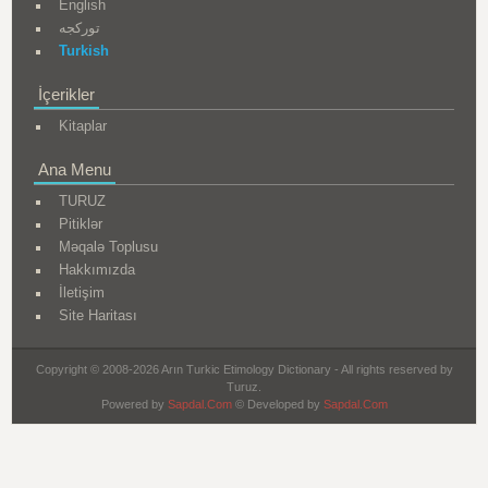
English
تورکجه
Turkish
İçerikler
Kitaplar
Ana Menu
TURUZ
Pitiklər
Məqalə Toplusu
Hakkımızda
İletişim
Site Haritası
Copyright © 2008-2026 Arın Turkic Etimology Dictionary - All rights reserved by
Turuz.
Powered by
Sapdal.Com
© Developed by
Sapdal.Com