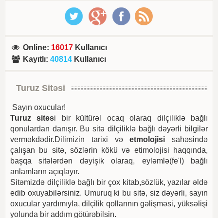
Online
:
16017
Kullanıcı
Kayıtlı
:
40814
Kullanıcı
Turuz Sitəsi
Sayın oxucular!
Turuz sites
i bir kültürəl ocaq olaraq dilçiliklə bağlı
qonulardan danışır. Bu sitə dilçiliklə bağlı dəyərli bilgilər
verməkdədir.Dilimizin tarixi və
etmolojisi
sahəsində
çalışan bu sitə, sözlərin kökü və etimolojisi haqqında,
başqa sitələrdən dəyişik olaraq, eyləmlə(fe'l) bağlı
anlamların açıqlayır.
Sitəmizdə dilçiliklə bağlı bir çox kitab,sözlük, yazılar əldə
edib oxuyabilərsiniz. Umuruq ki bu sitə, siz dəyərli, sayın
oxucular yardımıyla, dilçilik qollarının gəlişməsi, yüksəlişi
yolunda bir addım götürəbilsin.