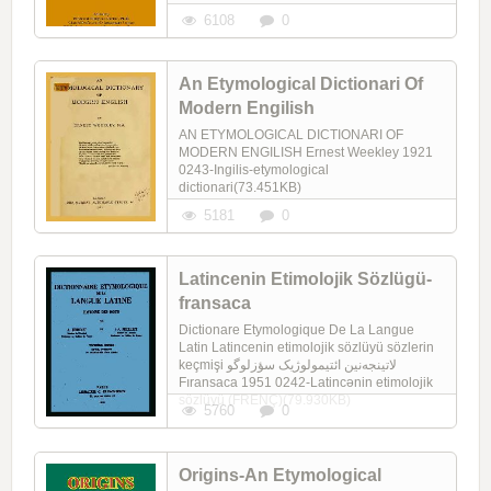
6108
0
An Etymological Dictionari Of
Modern Engilish
AN ETYMOLOGICAL DICTIONARI OF
MODERN ENGILISH Ernest Weekley 1921
0243-Ingilis-etymological
dictionari(73.451KB)
5181
0
Latincenin Etimolojik Sözlügü-
fransaca
Dictionare Etymologique De La Langue
Latin Latincenin etimolojik sözlüyü sözlerin
keçmişi لاتینجه‌نین ائتیمولوژیک سؤزلوگو
Fıransaca 1951 0242-Latincənin etimolojik
sözlüyü (FRENÇ)(79.930KB)
5760
0
Origins-An Etymological