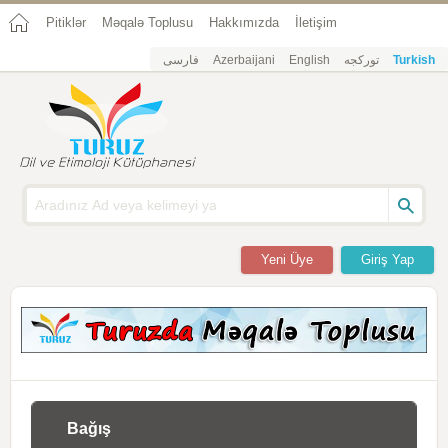
Pitiklər
Məqalə Toplusu
Hakkımızda
İletişim
فارسی
Azerbaijani
English
تورکجه
Turkish
Yeni Üye
Giriş Yap
Bağış