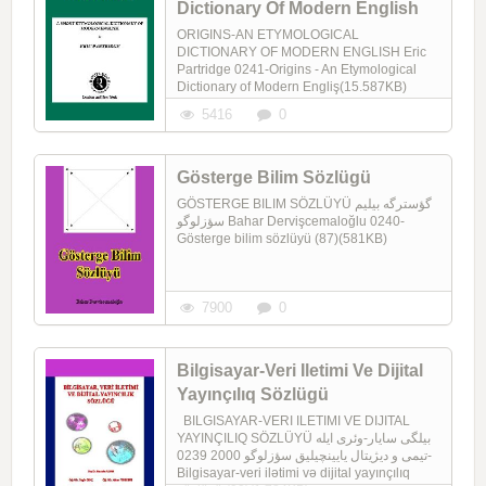
Dictionary Of Modern English
ORIGINS-AN ETYMOLOGICAL
DICTIONARY OF MODERN ENGLISH Eric
Partridge 0241-Origins - An Etymological
Dictionary of Modern Engliş(15.587KB)
5416
0
Gösterge Bilim Sözlügü
GÖSTERGE BILIM SÖZLÜYÜ گؤسترگه بیلیم
سؤزلوگو Bahar Dervişcemaloğlu 0240-
Gösterge bilim sözlüyü (87)(581KB)
7900
0
Bilgisayar-Veri Iletimi Ve Dijital
Yayınçılıq Sözlügü
BILGISAYAR-VERI ILETIMI VE DIJITAL
YAYINÇILIQ SÖZLÜYÜ بیلگی سایار-وئری ایله
تیمی و دیژیتال یایینچیلیق سؤزلوگو 2000 0239-
Bilgisayar-veri ilətimi və dijital yayınçılıq