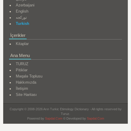
Azerbaijani
English
تورکجه
Turkish
İçerikler
Kitaplar
Ana Menu
TURUZ
Pitiklər
Məqalə Toplusu
Hakkımızda
İletişim
Site Haritası
Copyright © 2008-2026 Arın Turkic Etimology Dictionary - All rights reserved by
Turuz.
Powered by
Sapdal.Com
© Developed by
Sapdal.Com