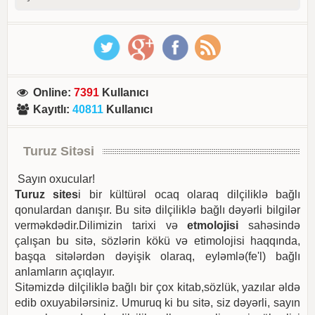
Online
:
7391
Kullanıcı
Kayıtlı
:
40811
Kullanıcı
Turuz Sitəsi
Sayın oxucular!
Turuz sites
i bir kültürəl ocaq olaraq dilçiliklə bağlı
qonulardan danışır. Bu sitə dilçiliklə bağlı dəyərli bilgilər
verməkdədir.Dilimizin tarixi və
etmolojisi
sahəsində
çalışan bu sitə, sözlərin kökü və etimolojisi haqqında,
başqa sitələrdən dəyişik olaraq, eyləmlə(fe'l) bağlı
anlamların açıqlayır.
Sitəmizdə dilçiliklə bağlı bir çox kitab,sözlük, yazılar əldə
edib oxuyabilərsiniz. Umuruq ki bu sitə, siz dəyərli, sayın