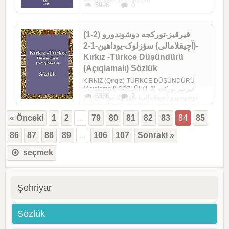
5996
0
(1-2) قیرقیز-تورکجه دوشوندورو
(آچیقلاما‌لی) سؤزلوک-یوداهین-1-2-
Kırkız -Türkce Düşündürü
(Açıqlamalı) Sözlük
KIRKIZ (Qırqız)-TÜRKCE DÜŞÜNDÜRÜ
(Açıqlamali) SÖZLÜK(1-2) قیرقیز-تورکجه
6366
2
دوشوندورو (آچیقلاما‌لی) سؤزلوک-یوداهین-1-2
Yudahin Kiril-Latin (1)Qırqız-Türkcə sözlük ...
« Önceki
1
2
...
79
80
81
82
83
84
85
86
87
88
89
...
106
107
Sonraki »
seçmek
Şehriyar
Sözlük