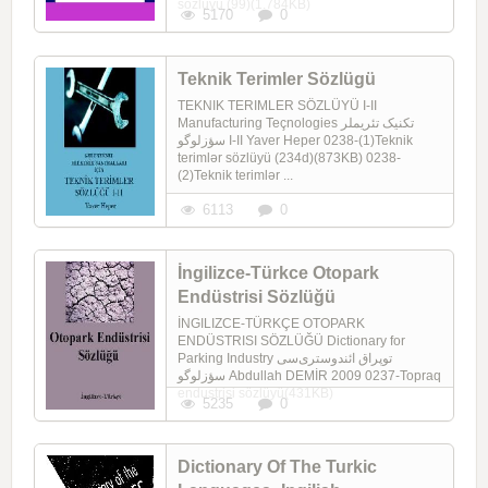
sözlüyü (99)(1.784KB)
5170
0
Teknik Terimler Sözlügü
TEKNIK TERIMLER SÖZLÜYÜ I-II
Manufacturing Teçnologies تکنیک تئریملر
سؤزلوگو I-II Yaver Heper 0238-(1)Teknik
terimlər sözlüyü (234d)(873KB) 0238-
(2)Teknik terimlər ...
6113
0
İngilizce-Türkce Otopark
Endüstrisi Sözlüğü
İNGILIZCE-TÜRKÇE OTOPARK
ENDÜSTRISI SÖZLÜĞÜ Dictionary for
Parking Industry توپراق ائندوستری‌سی
سؤزلوگو Abdullah DEMİR 2009 0237-Topraq
endustrisi sözlüyü(431KB)
5235
0
Dictionary Of The Turkic