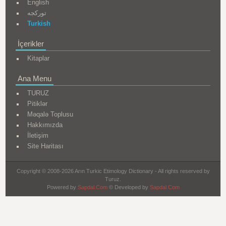
English
تورکجه
Turkish
İçerikler
Kitaplar
Ana Menu
TURUZ
Pitiklər
Məqalə Toplusu
Hakkımızda
İletişim
Site Haritası
Copyright © 2008-2026 Arın Turkic Etimology Dictionary - All rights reserved by
Turuz.
Powered by
Sapdal.Com
© Developed by
Sapdal.Com