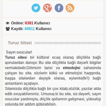
Online
:
6381
Kullanıcı
Kayıtlı
:
40811
Kullanıcı
Turuz Sitəsi
Sayın oxucular!
Turuz sites
i bir kültürəl ocaq olaraq dilçiliklə bağlı
qonulardan danışır. Bu sitə dilçiliklə bağlı dəyərli bilgilər
verməkdədir.Dilimizin tarixi və
etmolojisi
sahəsində
çalışan bu sitə, sözlərin kökü və etimolojisi haqqında,
başqa sitələrdən dəyişik olaraq, eyləmlə(fe'l) bağlı
anlamların açıqlayır.
Sitəmizdə dilçiliklə bağlı bir çox kitab,sözlük, yazılar əldə
edib oxuyabilərsiniz. Umuruq ki bu sitə, siz dəyərli, sayın
oxucular yardımıyla, dilçilik qollarının gəlişməsi, yüksəlişi
yolunda bir addım götürəbilsin.