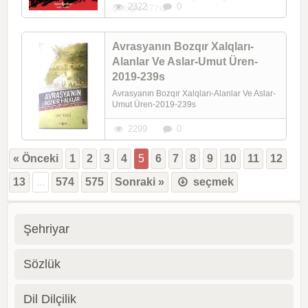
2322
0
Qoloğlu-377s
Avrasyanın Bozqır Xalqları-
Alanlar Ve Aslar-Umut Üren-
2019-239s
Avrasyanın Bozqır Xalqları-Alanlar Ve Aslar-
Umut Üren-2019-239s
2299
0
« Önceki
1
2
3
4
5
6
7
8
9
10
11
12
13
...
574
575
Sonraki »
seçmek
Şehriyar
Sözlük
Dil Dilçilik