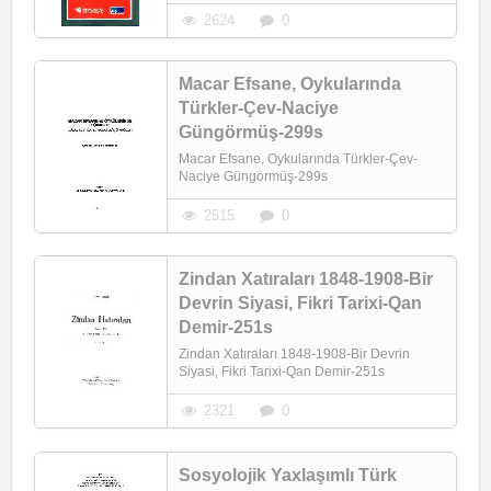
2624
0
Macar Efsane, Oykularında
Türkler-Çev-Naciye
Güngörmüş-299s
Macar Efsane, Oykularında Türkler-Çev-
Naciye Güngörmüş-299s
2515
0
Zindan Xatıraları 1848-1908-Bir
Devrin Siyasi, Fikri Tarixi-Qan
Demir-251s
Zindan Xatıraları 1848-1908-Bir Devrin
Siyasi, Fikri Tarixi-Qan Demir-251s
2321
0
Sosyolojik Yaxlaşımlı Türk