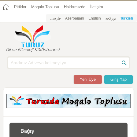
Pitiklər
Məqalə Toplusu
Hakkımızda
İletişim
فارسی
Azerbaijani
English
تورکجه
Turkish
Yeni Üye
Giriş Yap
Bağış