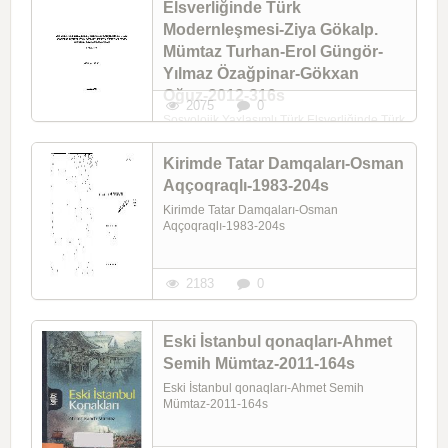
Elsverliğinde Türk
Modernleşmesi-Ziya Gökalp.
Mümtaz Turhan-Erol Güngör-
Yılmaz Özağpinar-Gökxan
Oğuz-2012-316s
2075
0
Sosyolojik Yaxlaşımlı Türk Elsverliğinde Türk
Modernleşmesi-Ziya Gökalp. Mümtaz
Turhan-Erol Güngör-Yılmaz Özağpinar-
Kirimde Tatar Damqaları-Osman
Gökxan Oğuz-2012-316s
Aqçoqraqlı-1983-204s
Kirimde Tatar Damqaları-Osman
Aqçoqraqlı-1983-204s
2183
0
Eski İstanbul qonaqları-Ahmet
Semih Mümtaz-2011-164s
Eski İstanbul qonaqları-Ahmet Semih
Mümtaz-2011-164s