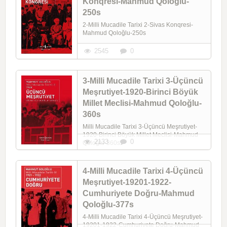
Konqresi-Mahmud Qoloğlu-
250s
2-Milli Mucadile Tarixi 2-Sivas Konqresi-
Mahmud Qoloğlu-250s
2545
0
3-Milli Mucadile Tarixi 3-Üçüncü
Meşrutiyet-1920-Birinci Böyük
Millet Meclisi-Mahmud Qoloğlu-
360s
Milli Mucadile Tarixi 3-Üçüncü Meşrutiyet-
1920-Birinci Böyük Millet Meclisi-Mahmud
2133
0
Qoloğlu-360s
4-Milli Mucadile Tarixi 4-Üçüncü
Meşrutiyet-19201-1922-
Cumhuriyete Doğru-Mahmud
Qoloğlu-377s
4-Milli Mucadile Tarixi 4-Üçüncü Meşrutiyet-
19201-1922-Cumhuriyete Doğru-Mahmud