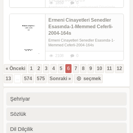
1839
0
Azerbaycan Xalq Cumhuriyyeti Dövründe
Yuxari Qarabağda Siyasi Veziyyet Ermeni
Terrorizminin Güclenmesi-Hevva
Ermeni Cinayetleri Senedler
Memmedova-(1918-1920)-2006-151s
Esasında-1-Memmed Ceferli-
2004-164s
Ermeni Cinayetleri Senedler Esasında-1-
Memmed Ceferli-2004-164s
2108
0
« Önceki
1
2
3
4
5
6
7
8
9
10
11
12
13
...
574
575
Sonraki »
seçmek
Şehriyar
Sözlük
Dil Dilçilik