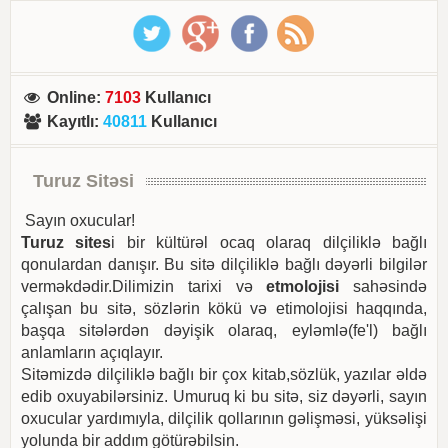
Online
:
7103
Kullanıcı
Kayıtlı
:
40811
Kullanıcı
Turuz Sitəsi
Sayın oxucular!
Turuz sites
i bir kültürəl ocaq olaraq dilçiliklə bağlı
qonulardan danışır. Bu sitə dilçiliklə bağlı dəyərli bilgilər
verməkdədir.Dilimizin tarixi və
etmolojisi
sahəsində
çalışan bu sitə, sözlərin kökü və etimolojisi haqqında,
başqa sitələrdən dəyişik olaraq, eyləmlə(fe'l) bağlı
anlamların açıqlayır.
Sitəmizdə dilçiliklə bağlı bir çox kitab,sözlük, yazılar əldə
edib oxuyabilərsiniz. Umuruq ki bu sitə, siz dəyərli, sayın
oxucular yardımıyla, dilçilik qollarının gəlişməsi, yüksəlişi
yolunda bir addım götürəbilsin.