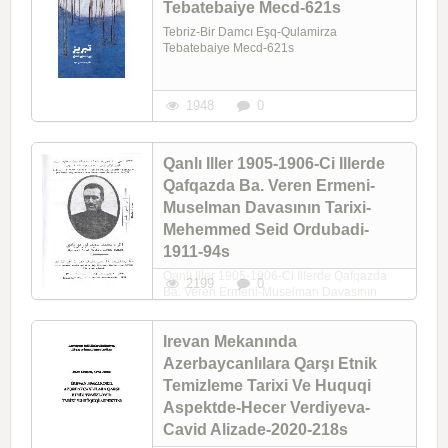
Tebatebaiye Mecd-621s
Tebriz-Bir Damcı Eşq-Qulamirza
Tebatebaiye Mecd-621s
1948
0
Qanlı Iller 1905-1906-Ci Illerde
Qafqazda Ba. Veren Ermeni-
Muselman Davasının Tarixi-
Mehemmed Seid Ordubadi-
1911-94s
Qanlı Iller 1905-1906-Ci Illerde Qafqazda
2199
0
Ba. Veren Ermeni-Muselman Davasının
Tarixi-Mehemmed Seid Ordubadi-1911-94s
Irevan Mekanında
Azerbaycanlılara Qarşı Etnik
Temizleme Tarixi Ve Huquqi
Aspektde-Hecer Verdiyeva-
Cavid Alizade-2020-218s