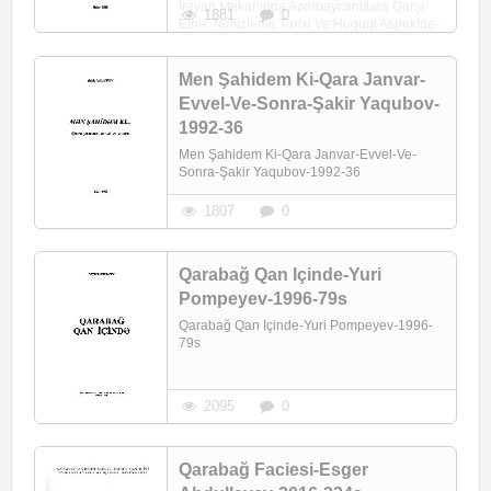
Irevan Mekanında Azerbaycanlılara Qarşı
1881
0
Etnik Temizleme Tarixi Ve Huquqi Aspektde-
Hecer Verdiyeva-Cavid Alizade-2020-218s
Men Şahidem Ki-Qara Janvar-
Evvel-Ve-Sonra-Şakir Yaqubov-
1992-36
Men Şahidem Ki-Qara Janvar-Evvel-Ve-
Sonra-Şakir Yaqubov-1992-36
1807
0
Qarabağ Qan Içinde-Yuri
Pompeyev-1996-79s
Qarabağ Qan Içinde-Yuri Pompeyev-1996-
79s
2095
0
Qarabağ Faciesi-Esger