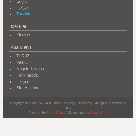
English
تورکجه
Turkish
İçerikler
Kitaplar
Ana Menu
TURUZ
Pitiklər
Məqalə Toplusu
Hakkımızda
İletişim
Site Haritası
Copyright © 2008-2026 Arın Turkic Etimology Dictionary - All rights reserved by
Turuz.
Powered by
Sapdal.Com
© Developed by
Sapdal.Com