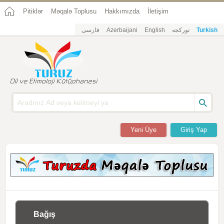
Pitiklər
Məqalə Toplusu
Hakkımızda
İletişim
فارسی
Azerbaijani
English
تورکجه
Turkish
Yeni Üye
Giriş Yap
Bağış