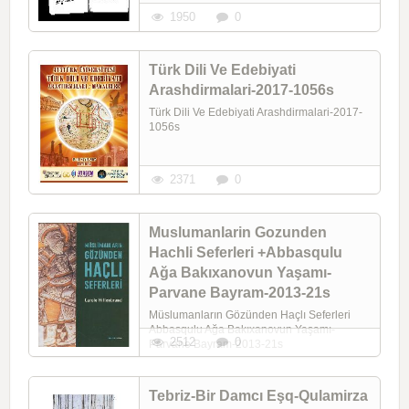
1950
0
Türk Dili Ve Edebiyati
Arashdirmalari-2017-1056s
Türk Dili Ve Edebiyati Arashdirmalari-2017-
1056s
2371
0
Muslumanlarin Gozunden
Hachli Seferleri +Abbasqulu
Ağa Bakıxanovun Yaşamı-
Parvane Bayram-2013-21s
Müslumanların Gözünden Haçlı Seferleri
Abbasqulu Ağa Bakıxanovun Yaşamı-
2512
0
Parvane Bayram-2013-21s
Tebriz-Bir Damcı Eşq-Qulamirza