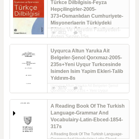
Türkce Dilbilgisis-Feyza
Hepçilingirler-2005-
373+Osmanlıdan Cumhuriyete-
Misyonerlaerin Türkiydeki
Eğitim Ve Öğretim Faaliyetleri-
4812
0
Ayten Sezer-15s
Oğretenlere Ve Oğrenenlere Türkce
Dilbilgisis-Feyza Hepçilingirler-2005-373 +
Uyqurca Altun Yaruka Ait
Osmanlıdan Cumhuriyete-Misyonerlaerin
Belgeler-Şenol Qorxmaz-2005-
Türkiydeki Eğitim Ve Öğretim Faaliyetleri-
Ayten Sezer-15s
235s+Yeni Uyqur Turkcesinde
Isimden Isim Yapim Ekleri-Talib
Yıldırım-8s
Uyqurca Altun Yaruka Ait Belgeler-Şenol
3070
0
Qorxmaz-2005-235s + Yeni Uyqur
Turkcesinde Isimden Isim Yapim Ekleri-Talib
Yıldırım-8s
A Reading Book Of The Turkish
Language-Grammar And
Vocabulairy-Latin-Ebced-1854-
317s
A Reading Book Of The Turkish Language-
Grammar And Vocabulairy-Latin-Ebced-