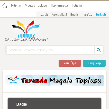
Pitiklər
Məqalə Toplusu
Hakkımızda
İletişim
فارسی
Azerbaijani
English
تورکجه
Turkish
Yeni Üye
Giriş Yap
Bağış