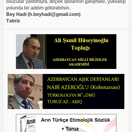
oxucular yardımıyla, dilçilik qollarının gəlişməsi, yüksəlişi
yolunda bir addım götürəbilsin.
Bey Hadi (
h.beyhadi@gmail.com
)
Təbriz