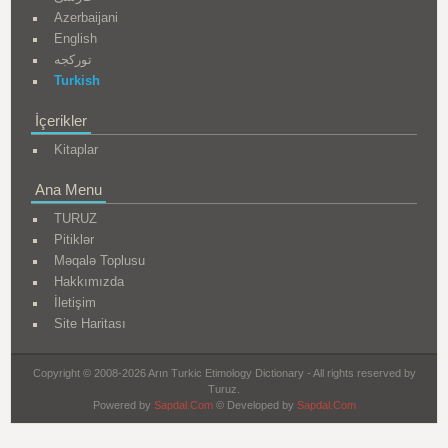
Azerbaijani
English
تورکجه
Turkish
İçerikler
Kitaplar
Ana Menu
TURUZ
Pitiklər
Məqalə Toplusu
Hakkımızda
İletişim
Site Haritası
Copyright © 2008-2026 Arın Turkic Etimology Dictionary - All rights reserved by
Turuz.
Powered by
Sapdal.Com
© Developed by
Sapdal.Com