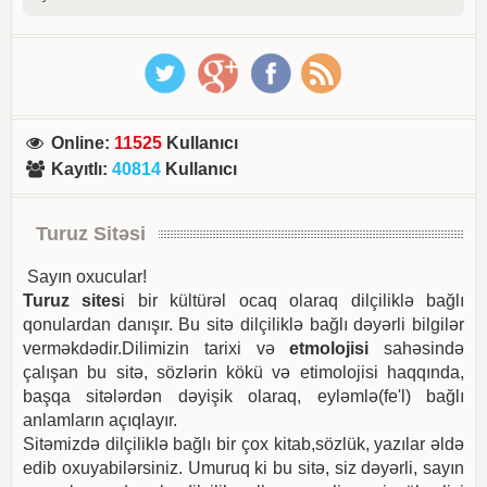
Online
:
11525
Kullanıcı
Kayıtlı
:
40814
Kullanıcı
Turuz Sitəsi
Sayın oxucular!
Turuz sites
i bir kültürəl ocaq olaraq dilçiliklə bağlı
qonulardan danışır. Bu sitə dilçiliklə bağlı dəyərli bilgilər
verməkdədir.Dilimizin tarixi və
etmolojisi
sahəsində
çalışan bu sitə, sözlərin kökü və etimolojisi haqqında,
başqa sitələrdən dəyişik olaraq, eyləmlə(fe'l) bağlı
anlamların açıqlayır.
Sitəmizdə dilçiliklə bağlı bir çox kitab,sözlük, yazılar əldə
edib oxuyabilərsiniz. Umuruq ki bu sitə, siz dəyərli, sayın