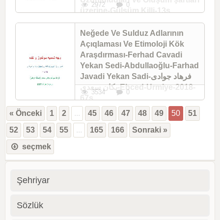
2972
0
üzerine-Gülsüm Killi-13s
Yeni Türkmen Edebiyatı-berdi sarıyev-30s +
Eski Türkcede Moğolca-John R.Krueger-
Neğede Ve Sulduz Adlarının
Mustafa S. Qaçalın-9s + Xakas
Açıqlaması Ve Etimoloji Kök
Türkcesindeki ünlu Uzunluluqları Ve Oluşum
şartları üzerine-Gülsüm Killi-13s
Araşdırması-Ferhad Cavadi
Yekan Sedi-Abdullaoğlu-Farhad
Javadi Yekan Sadi-فرهاد جوادی
یکان سعدی-Ebced-Urmiye-2018-
3534
0
67s
Neğede Ve Sulduz Adlarının Açıqlaması Ve
« Önceki
1
2
...
45
46
47
48
49
50
51
Etimoloji Kök Araşdırması-Ferhad Cavadi
Yekan Sedi-Abdullaoğlu-Ebced-Urmiye-
52
53
54
55
...
165
166
Sonraki »
2018-67s
seçmek
Şehriyar
Sözlük