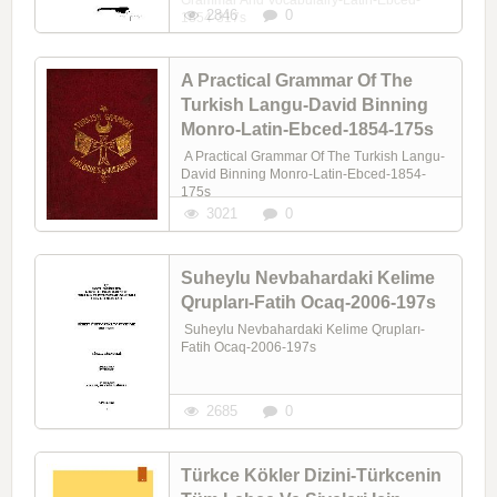
2846
0
1854-317s
A Practical Grammar Of The
Turkish Langu-David Binning
Monro-Latin-Ebced-1854-175s
A Practical Grammar Of The Turkish Langu-
David Binning Monro-Latin-Ebced-1854-
175s
3021
0
Suheylu Nevbahardaki Kelime
Qrupları-Fatih Ocaq-2006-197s
Suheylu Nevbahardaki Kelime Qrupları-
Fatih Ocaq-2006-197s
2685
0
Türkce Kökler Dizini-Türkcenin