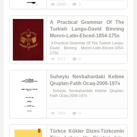
2846
0
1854-317s
A Practical Grammar Of The
Turkish Langu-David Binning
Monro-Latin-Ebced-1854-175s
A Practical Grammar Of The Turkish Langu-
David Binning Monro-Latin-Ebced-1854-
175s
3021
0
Suheylu Nevbahardaki Kelime
Qrupları-Fatih Ocaq-2006-197s
Suheylu Nevbahardaki Kelime Qrupları-
Fatih Ocaq-2006-197s
2684
0
Türkce Kökler Dizini-Türkcenin