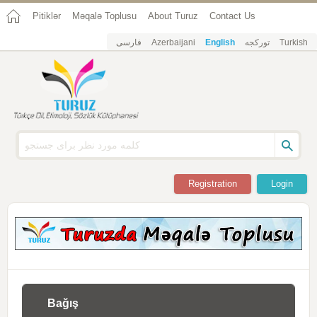
Pitiklər
Məqalə Toplusu
About Turuz
Contact Us
فارسی
Azerbaijani
English
تورکجه
Turkish
Registration
Login
Bağış