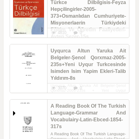
Türkce Dilbilgisis-Feyza
Hepçilingirler-2005-
373+Osmanlıdan Cumhuriyete-
Misyonerlaerin Türkiydeki
Eğitim Ve Öğretim Faaliyetleri-
4810
0
Ayten Sezer-15s
Oğretenlere Ve Oğrenenlere Türkce
Dilbilgisis-Feyza Hepçilingirler-2005-373 +
Uyqurca Altun Yaruka Ait
Osmanlıdan Cumhuriyete-Misyonerlaerin
Belgeler-Şenol Qorxmaz-2005-
Türkiydeki Eğitim Ve Öğretim Faaliyetleri-
Ayten Sezer-15s
235s+Yeni Uyqur Turkcesinde
Isimden Isim Yapim Ekleri-Talib
Yıldırım-8s
Uyqurca Altun Yaruka Ait Belgeler-Şenol
3070
0
Qorxmaz-2005-235s + Yeni Uyqur
Turkcesinde Isimden Isim Yapim Ekleri-Talib
Yıldırım-8s
A Reading Book Of The Turkish
Language-Grammar And
Vocabulairy-Latin-Ebced-1854-
317s
A Reading Book Of The Turkish Language-
Grammar And Vocabulairy-Latin-Ebced-