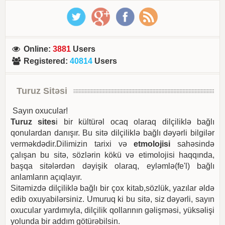
Online
:
3881
Users
Registered
:
40814
Users
Turuz Sitəsi
Sayın oxucular!
Turuz sites
i bir kültürəl ocaq olaraq dilçiliklə bağlı
qonulardan danışır. Bu sitə dilçiliklə bağlı dəyərli bilgilər
verməkdədir.Dilimizin tarixi və
etmolojisi
sahəsində
çalışan bu sitə, sözlərin kökü və etimolojisi haqqında,
başqa sitələrdən dəyişik olaraq, eyləmlə(fe'l) bağlı
anlamların açıqlayır.
Sitəmizdə dilçiliklə bağlı bir çox kitab,sözlük, yazılar əldə
edib oxuyabilərsiniz. Umuruq ki bu sitə, siz dəyərli, sayın
oxucular yardımıyla, dilçilik qollarının gəlişməsi, yüksəlişi
yolunda bir addım götürəbilsin.