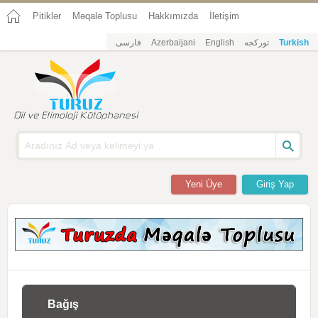
Pitiklər
Məqalə Toplusu
Hakkımızda
İletişim
فارسی
Azerbaijani
English
تورکجه
Turkish
Yeni Üye
Giriş Yap
Bağış