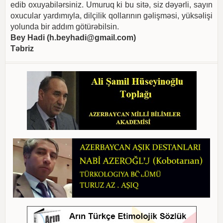
edib oxuyabilərsiniz. Umuruq ki bu sitə, siz dəyərli, sayın
oxucular yardımıyla, dilçilik qollarının gəlişməsi, yüksəlişi
yolunda bir addım götürəbilsin.
Bey Hadi (
h.beyhadi@gmail.com
)
Təbriz