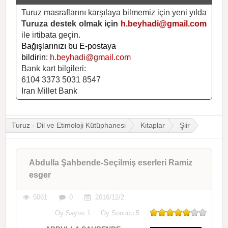
Turuz masraflarını karşılaya bilmemiz için yeni yılda
Turuza destek olmak için
h.beyhadi@gmail.com
ile irtibata geçin.
Bağışlarınızı bu E-postaya
bildirin:
h.beyhadi@gmail.com
Bank kart bilgileri:
6104 3373 5031 8547
Iran Millet Bank
Turuz - Dil ve Etimoloji Kütüphanesi
Kitaplar
Şiir
Abdulla Şahbende-Seçilmiş eserleri Ramiz
esger
5061
0
2016/12/2
Oy Sayısı
1
Oy Sonucu
5