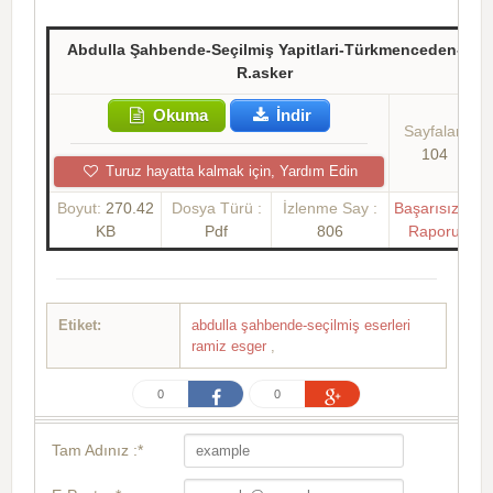
Abdulla Şahbende-Seçilmiş Yapitlari-Türkmenceden-
R.asker
Okuma
İndir
Sayfalar:
104
Turuz hayatta kalmak için, Yardım Edin
Boyut:
270.42
Dosya Türü :
İzlenme Say :
Başarısızlık
KB
Pdf
806
Raporu
Etiket:
abdulla şahbende-seçilmiş eserleri
ramiz esger
,
0
0
Tam Adınız :*