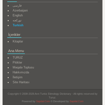
فارسی
Azerbaijani
English
تورکجه
Turkish
İçerikler
Kitaplar
Ana Menu
TURUZ
Pitiklər
Məqalə Toplusu
Hakkımızda
İletişim
Site Haritası
Copyright © 2008-2026 Arın Turkic Etimology Dictionary - All rights reserved by
Turuz.
Powered by
Sapdal.Com
© Developed by
Sapdal.Com