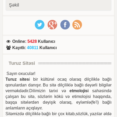
Şəkil
Online
:
5428
Kullanıcı
Kayıtlı
:
40811
Kullanıcı
Turuz Sitəsi
Sayın oxucular!
Turuz sites
i bir kültürəl ocaq olaraq dilçiliklə bağlı
qonulardan danışır. Bu sitə dilçiliklə bağlı dəyərli bilgilər
verməkdədir.Dilimizin tarixi və
etmolojisi
sahəsində
çalışan bu sitə, sözlərin kökü və etimolojisi haqqında,
başqa sitələrdən dəyişik olaraq, eyləmlə(fe'l) bağlı
anlamların açıqlayır.
Sitəmizdə dilçiliklə bağlı bir çox kitab,sözlük, yazılar əldə