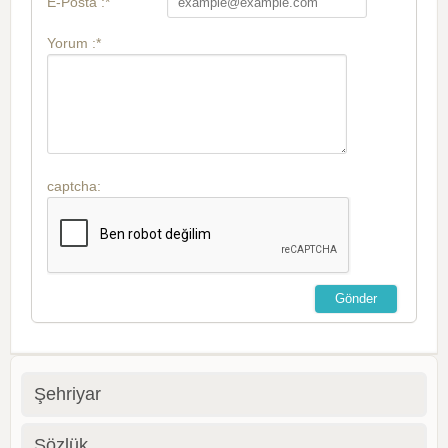
E-Posta :*
Yorum :*
captcha:
Şehriyar
Sözlük