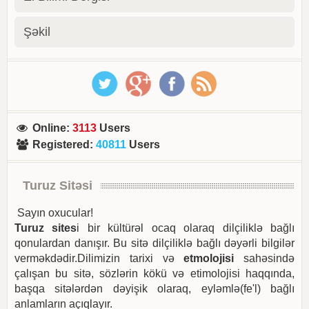
Şəkil
Online
:
3113
Users
Registered
:
40811
Users
Turuz Sitəsi
Sayın oxucular!
Turuz sites
i bir kültürəl ocaq olaraq dilçiliklə bağlı
qonulardan danışır. Bu sitə dilçiliklə bağlı dəyərli bilgilər
verməkdədir.Dilimizin tarixi və
etmolojisi
sahəsində
çalışan bu sitə, sözlərin kökü və etimolojisi haqqında,
başqa sitələrdən dəyişik olaraq, eyləmlə(fe'l) bağlı
anlamların açıqlayır.