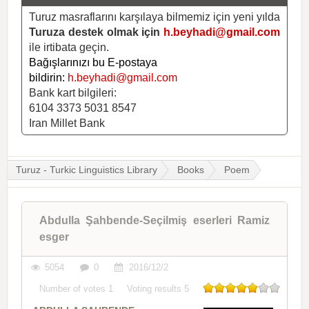
Turuz masraflarını karşılaya bilmemiz için yeni yılda
Turuza destek olmak için
h.beyhadi@gmail.com
ile irtibata geçin.
Bağışlarınızı bu E-postaya
bildirin:
h.beyhadi@gmail.com
Bank kart bilgileri:
6104 3373 5031 8547
Iran Millet Bank
Turuz - Turkic Linguistics Library
Books
Poem
Abdulla Şahbende-Seçilmiş eserleri Ramiz
esger
5054
0
2016/12/2
Number of votes
1
Voting results
5