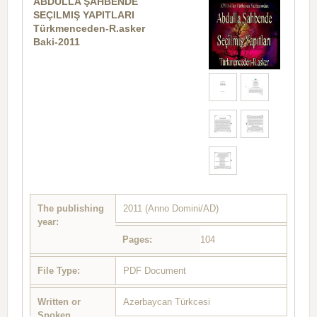
ABDULLA ŞAHBENDE
SEÇILMIŞ YAPITLARI
Türkmenceden-R.asker
Baki-2011
The publishing
2011 (Anno Domini/AD)
year:
Pages:
104
File Type:
PDF Document
Written or
Azərbaycan Türkcəsi
Spoken