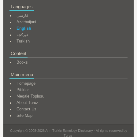
Languages
فارسی
Azerbaijani
English
تورکجه
Turkish
Content
Books
Main menu
Homepage
Pitiklər
Məqalə Toplusu
About Turuz
Contact Us
Site Map
Copyright © 2008-2026 Arın Turkic Etimology Dictionary - All rights reserved by
Turuz.