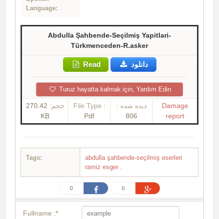
Language:
Abdulla Şahbende-Seçilmiş Yapitlari-
Türkmenceden-R.asker
Read
دانلود
Turuz hayatta kalmak için, Yardım Edin
270.42
حجم:
File Type :
دیده شده :
Damage
KB
Pdf
806
report
Tags:
abdulla şahbende-seçilmiş eserleri
ramiz esger
,
0
0
Fullname :*