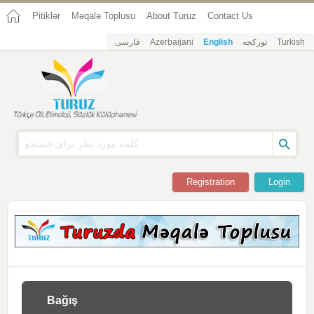
Pitiklər
Məqalə Toplusu
About Turuz
Contact Us
فارسی
Azerbaijani
English
تورکجه
Turkish
Registration
Login
Bağış