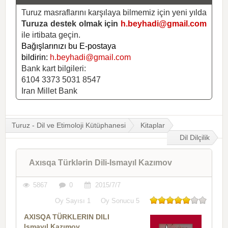
Turuz masraflarını karşılaya bilmemiz için yeni yılda
Turuza destek olmak için
h.beyhadi@gmail.com
ile irtibata geçin.
Bağışlarınızı bu E-postaya
bildirin:
h.beyhadi@gmail.com
Bank kart bilgileri:
6104 3373 5031 8547
Iran Millet Bank
Turuz - Dil ve Etimoloji Kütüphanesi
Kitaplar
Dil Dilçilik
Axısqa Türklərin Dili-Ismayıl Kazımov
5867
0
2015/7/7
Oy Sayısı
1
Oy Sonucu
5
AXISQA TÜRKLERIN DILI
Ismayıl Kazımov