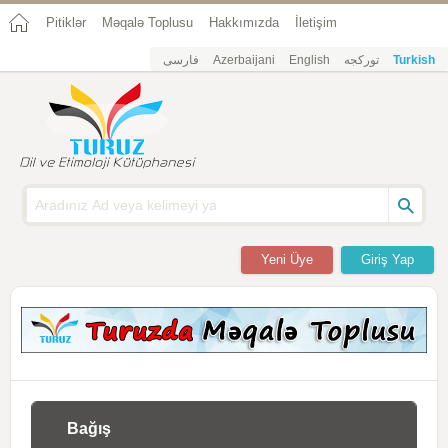
Pitiklər
Məqalə Toplusu
Hakkımızda
İletişim
فارسی
Azerbaijani
English
تورکجه
Turkish
Yeni Üye
Giriş Yap
Bağış