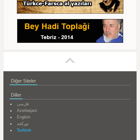
Diğer Siteler
Diller
فارسی
Azerbaijani
English
تورکجه
Turkish