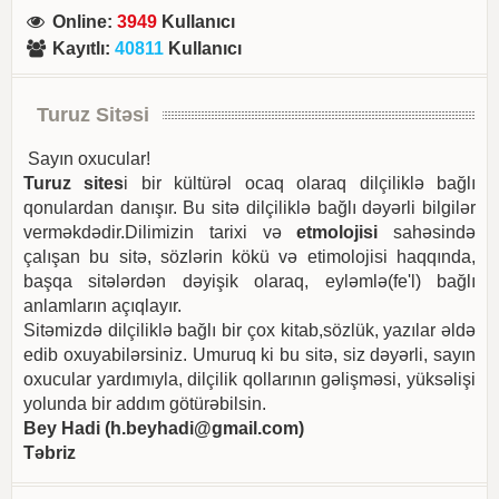
Online
:
3949
Kullanıcı
Kayıtlı
:
40811
Kullanıcı
Turuz Sitəsi
Sayın oxucular!
Turuz sites
i bir kültürəl ocaq olaraq dilçiliklə bağlı
qonulardan danışır. Bu sitə dilçiliklə bağlı dəyərli bilgilər
verməkdədir.Dilimizin tarixi və
etmolojisi
sahəsində
çalışan bu sitə, sözlərin kökü və etimolojisi haqqında,
başqa sitələrdən dəyişik olaraq, eyləmlə(fe'l) bağlı
anlamların açıqlayır.
Sitəmizdə dilçiliklə bağlı bir çox kitab,sözlük, yazılar əldə
edib oxuyabilərsiniz. Umuruq ki bu sitə, siz dəyərli, sayın
oxucular yardımıyla, dilçilik qollarının gəlişməsi, yüksəlişi
yolunda bir addım götürəbilsin.
Bey Hadi (
h.beyhadi@gmail.com
)
Təbriz