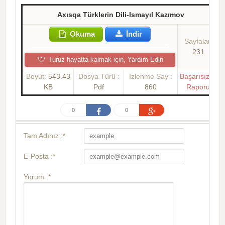
Axısqa Türklerin Dili-Ismayıl Kazımov
Okuma
İndir
Sayfalar:
231
Turuz hayatta kalmak için, Yardım Edin
Boyut:
543.43
Dosya Türü :
İzlenme Say :
Başarısızlık
KB
Pdf
860
Raporu
0
0
Tam Adınız :*
E-Posta :*
Yorum :*