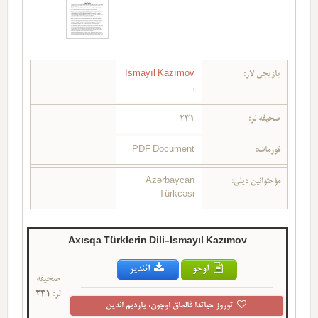
یازیچی لار:
Ismayıl Kazımov
,
صحیفه لر:
231
فورمات:
PDF Document
مؤحتوانین دیلی:
Azərbaycan
Türkcəsi
Axısqa Türklerin Dili-Ismayıl Kazımov
اوخو
ائندیر
صحیفه
لر:
231
توروز حیاتدا قالماق اوچون، یاردیم ائدین