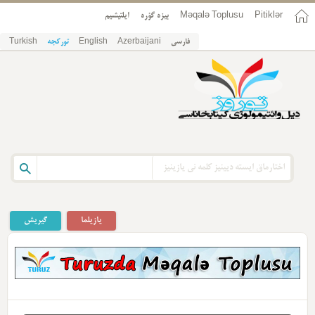
Pitiklər
Məqalə Toplusu
بیزه گؤره
ایلتیشیم
فارسی
Azerbaijani
English
تورکجه
Turkish
یازیلما
گیریش