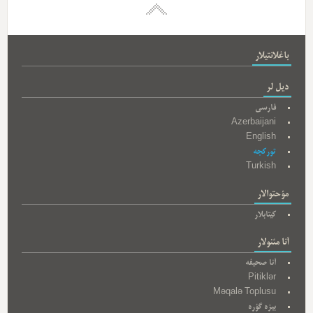
باغلانتیلار
دیل لر
فارسی
Azerbaijani
English
تورکجه
Turkish
مؤحتوالار
کیتابلار
آنا مئنولار
آنا صحیفه
Pitiklər
Məqalə Toplusu
بیزه گؤره