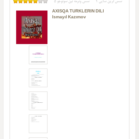
سس لرین سایی
1
سس وئرمه نین سونوجو
5
AXISQA TÜRKLERIN DILI
Ismayıl Kazımov