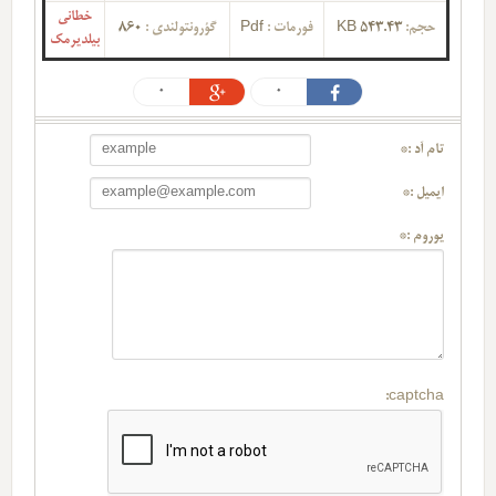
خطانی
حجم:
543.43 KB
فورمات :
Pdf
گؤرونتولندی :
860
بیلدیرمک
0
0
تام آد :*
ایمیل :*
یوروم :*
captcha: