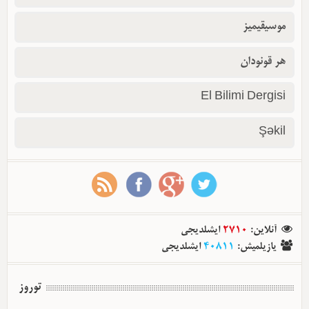
موسیقیمیز
هر قونودان
El Bilimi Dergisi
Şəkil
آنلاین
:
2710
ایشلدیجی
یازیلمیش
:
40811
ایشلدیجی
توروز