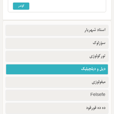
استاد شهریار
سؤزلوک
تورکولوژی
دیل و دیلچیلیک
میفولوژی
Felsefe
ده ده قورقود