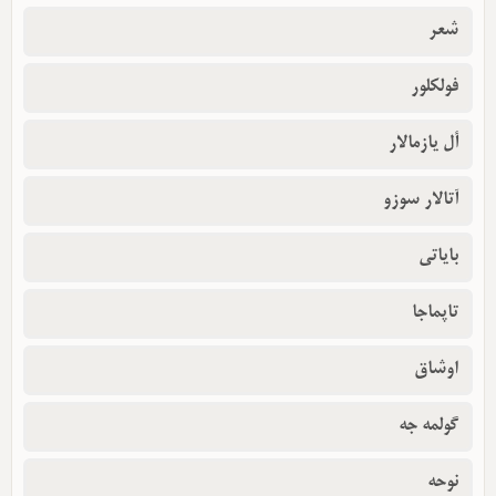
شعر
فولکلور
أل یازمالار
آتالار سوزو
بایاتی
تاپماجا
اوشاق
گولمه جه
نوحه