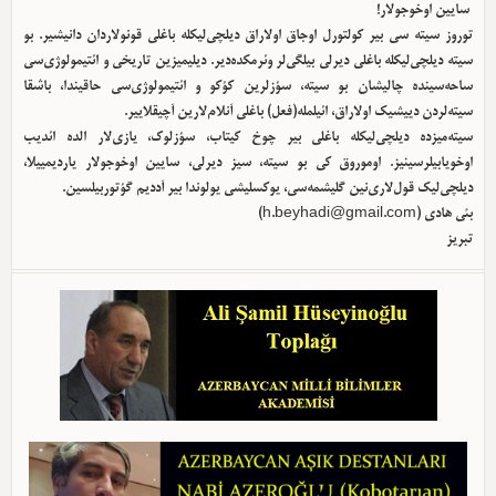
سایین اوخوجولار!
توروز سیته سی بیر کولتورل اوجاق اولا‌راق دیلچی‌لیکله باغلی قونولاردان دانیشیر. بو
سیته دیلچی‌لیکله باغلی دیرلی بیلگی‌لر وئرمکده‌دیر. دیلیمیزین تاریخی و ائتیمولوژی‌سی
ساحه‌سینده چالیشان بو سیته، سؤزلرین کؤکو و ائتیمولوژی‌سی حاقیندا، باشقا
سیته‌لردن دییشیک اولا‌راق، ائیلمله(فعل) باغلی آنلام‌لارین آچیقلاییر.
سیته‌میزده دیلچی‌لیکله باغلی بیر چوخ کیتاب، سؤزلوک، یازی‌لار الده ائدیب
اوخویابیلرسینیز. اوموروق کی بو سیته، سیز دیرلی، سایین اوخوجولار یاردیمییلا،
دیلچی‌لیک قول‌لاری‌نین گلیشمه‌سی، یوکسلیشی یولوندا بیر آددیم گؤتوربیلسین.
بئی هادی (
h.beyhadi@gmail.com
)
تبریز