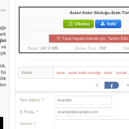
Axteri Kebir Sözluğu-Ereb-Tür
Okuma
İndir
ağlı
ərli
Turuz hayatta kalmak için, Yardım Edin
isi
 və
Boyut:
167.8 MB
Dosya Türü :
Pdf
İzl
şik
ük,
 bu
Etiket:
axter
,
axteri kebir sözluğu
,
kebir
,
sözluk
ilik
dım
0
0
Tam Adınız :*
E-Posta :*
Yorum :*