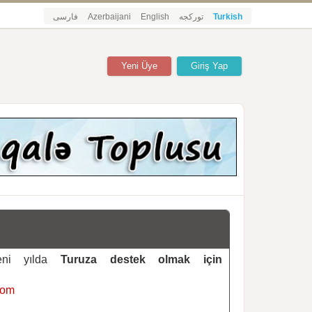
فارسی
Azerbaijani
English
تورکجه
Turkish
Yeni Üye
Giriş Yap
yeni yılda
Turuza destek olmak için
com