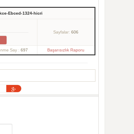
kce-Ebced-1324-hicri
Sayfalar:
606
enme Say :
697
Başarısızlık Raporu
,