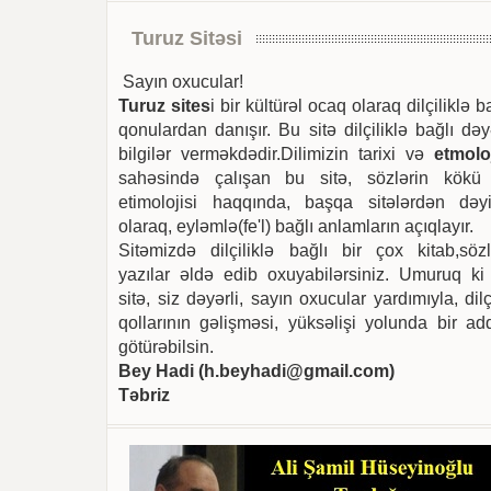
Turuz Sitəsi
Sayın oxucular!
Turuz sites
i bir kültürəl ocaq olaraq dilçiliklə b
qonulardan danışır. Bu sitə dilçiliklə bağlı dəy
bilgilər verməkdədir.Dilimizin tarixi və
etmoloj
sahəsində çalışan bu sitə, sözlərin kökü
etimolojisi haqqında, başqa sitələrdən dəyi
olaraq, eyləmlə(fe'l) bağlı anlamların açıqlayır.
Sitəmizdə dilçiliklə bağlı bir çox kitab,sözl
yazılar əldə edib oxuyabilərsiniz. Umuruq ki
sitə, siz dəyərli, sayın oxucular yardımıyla, dilç
qollarının gəlişməsi, yüksəlişi yolunda bir ad
götürəbilsin.
Bey Hadi (
h.beyhadi@gmail.com
)
Təbriz