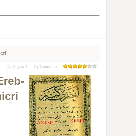
cri
Oy Sayısı
1
Oy Sonucu
5
Ereb-
icri