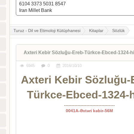
6104 3373 5031 8547
Iran Millet Bank
Turuz - Dil ve Etimoloji Kütüphanesi
Kitaplar
Sözlük
Axteri Kebir Sözluğu-Ereb-Türkce-Ebced-1324-hi
6945
0
2016/10/10
Axteri Kebir Sözluğu-
Türkce-Ebced-1324-h
----------------------------------
0041A-Əxtəri kəbir-56M