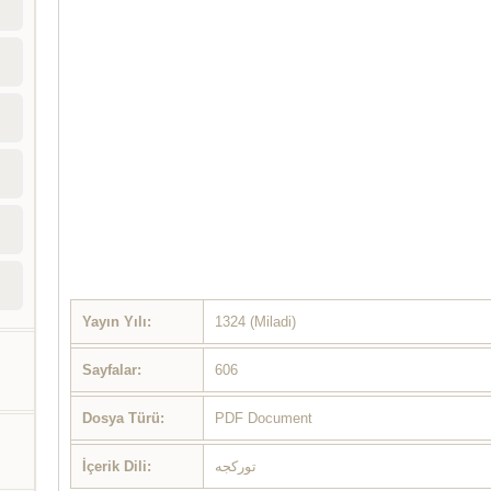
Yayın Yılı:
1324 (Miladi)
Sayfalar:
606
Dosya Türü:
PDF Document
İçerik Dili:
تورکجه