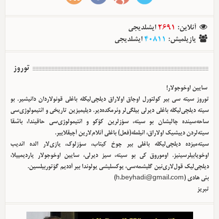
آنلاین
:
2691
ایشلدیجی
یازیلمیش
:
40811
ایشلدیجی
توروز
سایین اوخوجولار!
توروز سیته سی بیر کولتورل اوجاق اولا‌راق دیلچی‌لیکله باغلی قونولاردان دانیشیر. بو
سیته دیلچی‌لیکله باغلی دیرلی بیلگی‌لر وئرمکده‌دیر. دیلیمیزین تاریخی و ائتیمولوژی‌سی
ساحه‌سینده چالیشان بو سیته، سؤزلرین کؤکو و ائتیمولوژی‌سی حاقیندا، باشقا
سیته‌لردن دییشیک اولا‌راق، ائیلمله(فعل) باغلی آنلام‌لارین آچیقلاییر.
سیته‌میزده دیلچی‌لیکله باغلی بیر چوخ کیتاب، سؤزلوک، یازی‌لار الده ائدیب
اوخویابیلرسینیز. اوموروق کی بو سیته، سیز دیرلی، سایین اوخوجولار یاردیمییلا،
دیلچی‌لیک قول‌لاری‌نین گلیشمه‌سی، یوکسلیشی یولوندا بیر آددیم گؤتوربیلسین.
بئی هادی (
h.beyhadi@gmail.com
)
تبریز