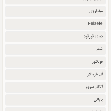
میفولوژی
Felsefe
ده ده قورقود
شعر
فولکلور
أل یازمالار
آتالار سوزو
بایاتی