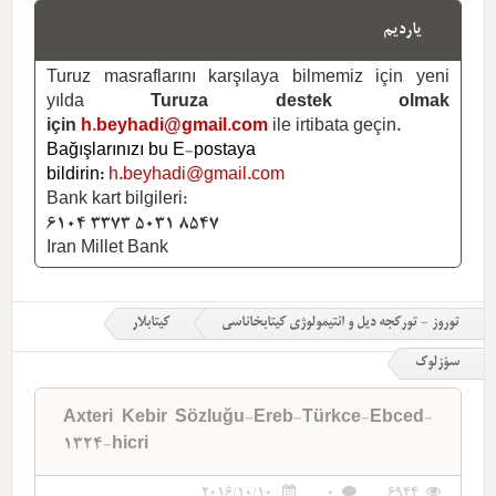
یاردیم
Turuz masraflarını karşılaya bilmemiz için yeni
yılda
Turuza destek olmak
için
h.beyhadi@gmail.com
ile irtibata geçin.
Bağışlarınızı bu E-postaya
bildirin:
h.beyhadi@gmail.com
Bank kart bilgileri:
6104 3373 5031 8547
Iran Millet Bank
توروز - تورکجه دیل و ائتیمولوژی کیتابخاناسی
کیتابلار
سؤزلوک
Axteri Kebir Sözluğu-Ereb-Türkce-Ebced-
1324-hicri
2016/10/10
0
6944