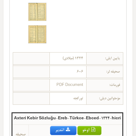
یایین ایلی:
1324 (میلادی)
صحیفه لر:
606
فورمات:
PDF Document
مؤحتوانین دیلی:
تورکجه
Axteri Kebir Sözluğu-Ereb-Türkce-Ebced-1324-hicri
اوخو
ائندیر
صحیفه