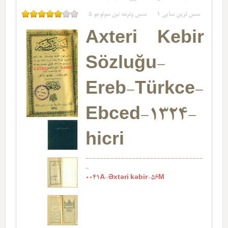
سس لرین سایی
1
سس وئرمه نین سونوجو
5
Axteri Kebir
Sözluğu-
Ereb-Türkce-
Ebced-1324-
hicri
---------------------------------
-
0041A-Əxtəri kəbir-56M