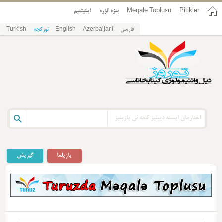
Pitiklər
Məqalə Toplusu
بیزه گؤره
ایلتیشیم
فارسی
Azerbaijani
English
تورکجه
Turkish
یازیلما
گیریش