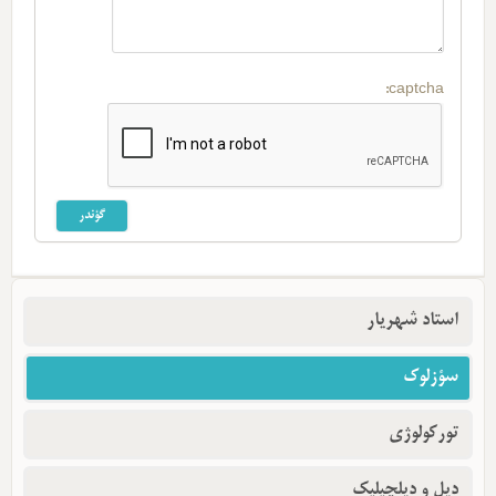
captcha:
استاد شهریار
سؤزلوک
تورکولوژی
دیل و دیلچیلیک