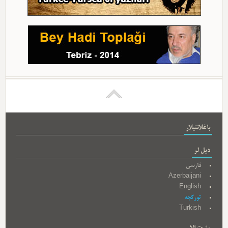
باغلانتیلار
دیل لر
فارسی
Azerbaijani
English
تورکجه
Turkish