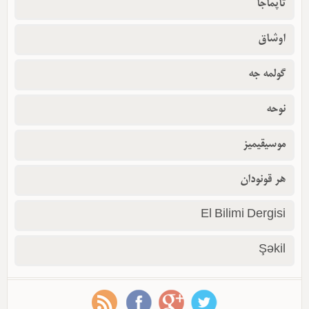
تاپماجا
اوشاق
گولمه جه
نوحه
موسیقیمیز
هر قونودان
El Bilimi Dergisi
Şəkil