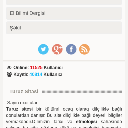
El Bilimi Dergisi
Şəkil
Online
:
11525
Kullanıcı
Kayıtlı
:
40814
Kullanıcı
Turuz Sitəsi
Sayın oxucular!
Turuz sites
i bir kültürəl ocaq olaraq dilçiliklə bağlı
qonulardan danışır. Bu sitə dilçiliklə bağlı dəyərli bilgilər
verməkdədir.Dilimizin tarixi və
etmolojisi
sahəsində
çalışan bu sitə, sözlərin kökü və etimolojisi haqqında,