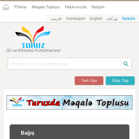
Pitiklər
Məqalə Toplusu
Hakkımızda
İletişim
فارسی
Azerbaijani
English
تورکجه
Turkish
Yeni Üye
Giriş Yap
Bağış