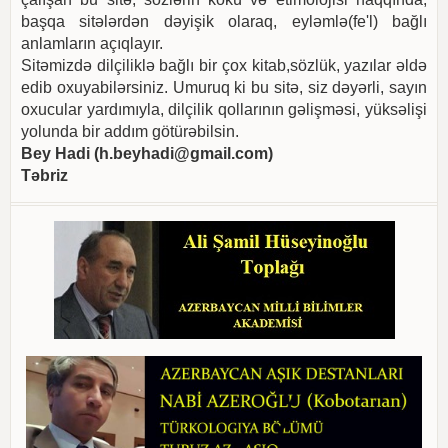
başqa sitələrdən dəyişik olaraq, eyləmlə(fe'l) bağlı
anlamların açıqlayır.
Sitəmizdə dilçiliklə bağlı bir çox kitab,sözlük, yazılar əldə
edib oxuyabilərsiniz. Umuruq ki bu sitə, siz dəyərli, sayın
oxucular yardımıyla, dilçilik qollarının gəlişməsi, yüksəlişi
yolunda bir addım götürəbilsin.
Bey Hadi (
h.beyhadi@gmail.com
)
Təbriz