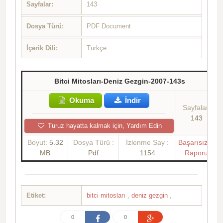
Sayfalar:
143
Dosya Türü:
PDF Document
İçerik Dili:
Türkçe
Bitci Mitosları-Deniz Gezgin-2007-143s
Okuma
İndir
Sayfalar:
143
Turuz hayatta kalmak için, Yardım Edin
Boyut:
5.32
Dosya Türü :
İzlenme Say :
Başarısızlık
MB
Pdf
1154
Raporu
Etiket:
bitci mitosları
,
deniz gezgin
,
0
0