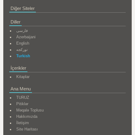
Diğer Siteler
Diller
فارسی
Azerbaijani
English
تورکجه
Turkish
İçerikler
Kitaplar
Ana Menu
TURUZ
Pitiklər
Məqalə Toplusu
Hakkımızda
İletişim
Site Haritası