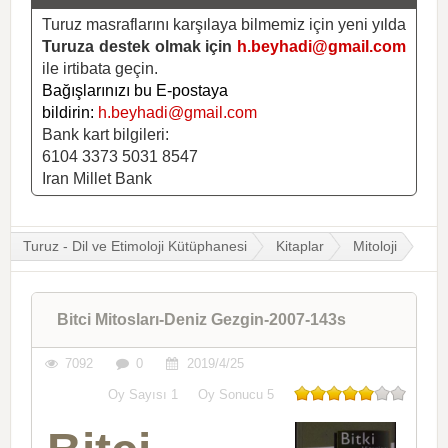
Turuz masraflarını karşılaya bilmemiz için yeni yılda
Turuza destek olmak için
h.beyhadi@gmail.com
ile irtibata geçin.
Bağışlarınızı bu E-postaya
bildirin:
h.beyhadi@gmail.com
Bank kart bilgileri:
6104 3373 5031 8547
Iran Millet Bank
Turuz - Dil ve Etimoloji Kütüphanesi
Kitaplar
Mitoloji
Bitci Mitosları-Deniz Gezgin-2007-143s
7092
0
2019/4/25
Oy Sayısı
1
Oy Sonucu
5