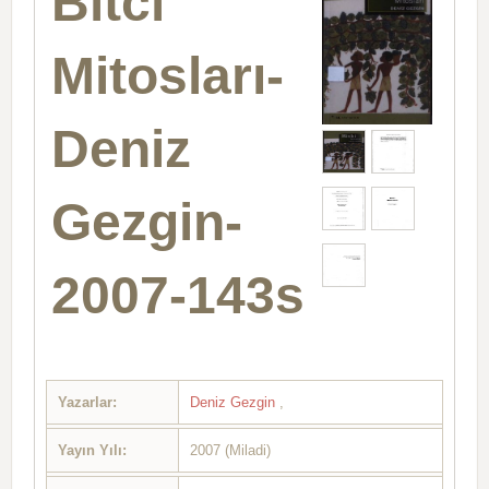
Bitci
Mitosları-
Deniz
Gezgin-
2007-143s
Yazarlar:
Deniz Gezgin
,
Yayın Yılı:
2007 (Miladi)