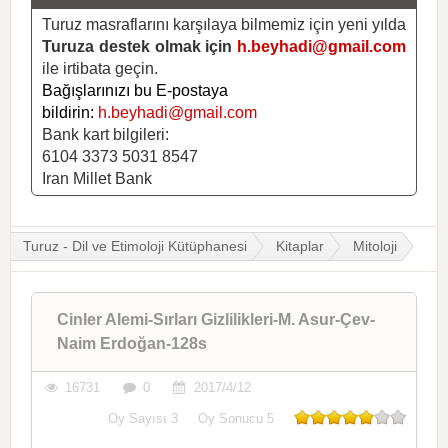
Turuz masraflarını karşılaya bilmemiz için yeni yılda
Turuza destek olmak için
h.beyhadi@gmail.com
ile irtibata geçin.
Bağışlarınızı bu E-postaya
bildirin:
h.beyhadi@gmail.com
Bank kart bilgileri:
6104 3373 5031 8547
Iran Millet Bank
Turuz - Dil ve Etimoloji Kütüphanesi
Kitaplar
Mitoloji
Cinler Alemi-Sırları Gizlilikleri-M. Asur-Çev-
Naim Erdoğan-128s
16731
0
2017/4/12
Oy Sayısı
3
Oy Sonucu
5