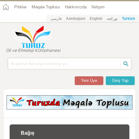
Pitiklər
Məqalə Toplusu
Hakkımızda
İletişim
فارسی
Azerbaijani
English
تورکجه
Turkish
Yeni Üye
Giriş Yap
Bağış