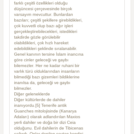
farklı çeşitli özellikleri olduğu
düşüncesi çerçevesinde birçok
varsayım mevcuttur. Bunlardan
bazıları; çeşitli şekillere girebildikleri,
çok kuvvetli olup bazı ağır işleri
gerçekleştirebilecekleri, istedikleri
takdirde gözle görülebilir
olabildikleri, çok hızlı hareket
edebildikleri şeklinde sıralanabilir.
Genel kanının tersine İslam inancına
göre cinler geleceği ve gaybı
bilemezler. Her ne kadar ruhani bir
varlık türü olduklarından insanların
bilmediği bazı gizemleri bildiklerine
inanılsa da, geleceği ve gaybı
bilmezler.
Diğer geleneklerde
Diğer kültürlerde de dahiler
inanıyordu.[5] Tenerife antik
Guanches mitolojisinde (Kanarya
Adaları) olarak adlandırılan Maxios
yerli dahiler ve doğa bir dizi Ceia
olduğunu. Evil dahilerin de Tibicenas
çağırdı. Onlar denilen şeytan kendisi