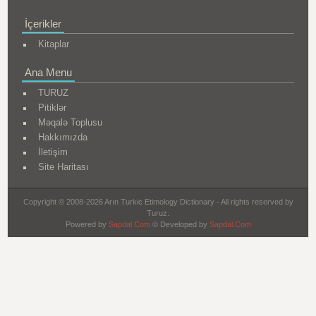
İçerikler
Kitaplar
Ana Menu
TURUZ
Pitiklər
Məqalə Toplusu
Hakkımızda
İletişim
Site Haritası
Copyright © 2008-2026 Arın Turkic Etimology Dictionary - All rights reserved by
Turuz.
Powered by
Sapdal.Com
© Developed by
Sapdal.Com