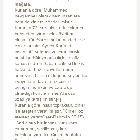
mağara.
Kur'an'a göre, Muhammed
peygamber olarak hem insanlara
hem de cinlere gönderilmiştir.
Kuran'ın 72. suresinin adı cinlerden
bahseden, yirmi sekiz âyetten
oluşan Cin Suresi bulunmaktadır ve
cinleri anlatır. Ayrıca Kur’anda
insanüstü yetenek ve icraatlarıyla
anlatılan Süleymanla ilişkileri söz
konusu edilen Saba melikesi Belkıs
hakkında bazı rivayetler onun
annesinin bir cin olduğunu söyler. Bu
rivayetlere dayanarak cinlerle
evliliğin mümkün ve caiz olup
olmadığı konuları İslam'da uzun
uzadıya tartışılmıştır.[4]
Kuran'a göre insan topraktan, cinler
ise ateşten yaratılmıştır. "Cinleri öz
ateşten yarattı" (er-Rahmân 55/15),
"And olsun biz insanı, kuru kara
çamurdan, şekillenmiş kara
balçıktan yarattık. Cinleri de daha