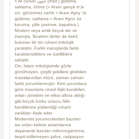
< Ar cunūn
جنون
[msd.] gizleme,
saklama, örtme (= Aram genyā
גניא
cin, görünmez varlık < Aram #gny
גני
gizleme, saklama = Aram #gnn
גננ
koruma, çitle çevirme, kapatma )
Modern veya antik birçok din ve
inanışta, İbrahimi dinler de dahil,
bulunan bir tür ruhani mitolojik
yaratıktır. Farklı inanışlarda farklı
karakteristiklere ve özelliklere
sahiptir.
Cin; İslam mitolojisinde gözle
görülmeyen, çeşitli şekillere girebilen
manalarından ötürü, zaman zaman
farklı yorumlanmıştır. Kimi yorumlara
göre insanlarla cinsel ilişki kurabilen,
onları yönetimi ve etkisi altına aldığı
gibi birçok korku unsuru fiilin
kendilerine yüklendiği ruhanî
varlıkları ifade eder.
Modernist yorumculardan bazıları
ise onları kelime anlamlarına
dayanarak bazıları mikroorganizma,
tespit edilemeyen şahıs, radyasyon