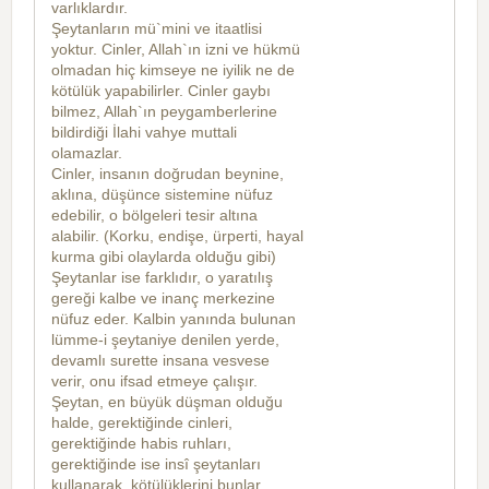
varlıklardır.
Şeytanların mü`mini ve itaatlisi
yoktur. Cinler, Allah`ın izni ve hükmü
olmadan hiç kimseye ne iyilik ne de
kötülük yapabilirler. Cinler gaybı
bilmez, Allah`ın peygamberlerine
bildirdiği İlahi vahye muttali
olamazlar.
Cinler, insanın doğrudan beynine,
aklına, düşünce sistemine nüfuz
edebilir, o bölgeleri tesir altına
alabilir. (Korku, endişe, ürperti, hayal
kurma gibi olaylarda olduğu gibi)
Şeytanlar ise farklıdır, o yaratılış
gereği kalbe ve inanç merkezine
nüfuz eder. Kalbin yanında bulunan
lümme-i şeytaniye denilen yerde,
devamlı surette insana vesvese
verir, onu ifsad etmeye çalışır.
Şeytan, en büyük düşman olduğu
halde, gerektiğinde cinleri,
gerektiğinde habis ruhları,
gerektiğinde ise insî şeytanları
kullanarak, kötülüklerini bunlar