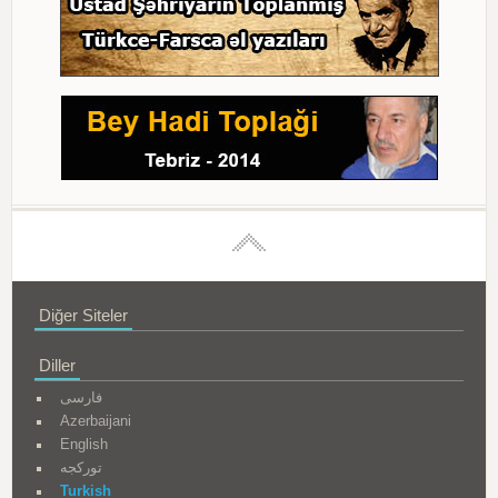
Diğer Siteler
Diller
فارسی
Azerbaijani
English
تورکجه
Turkish