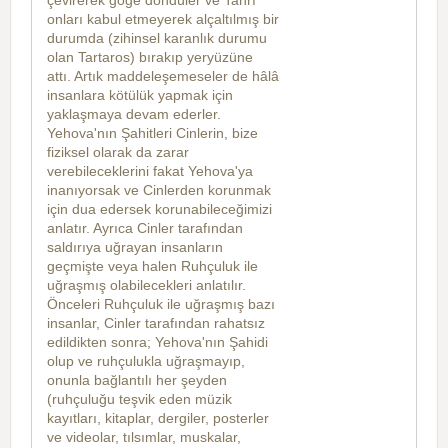
onları kabul etmeyerek alçaltılmış bir
durumda (zihinsel karanlık durumu
olan Tartaros) bırakıp yeryüzüne
attı. Artık maddeleşemeseler de hâlâ
insanlara kötülük yapmak için
yaklaşmaya devam ederler.
Yehova'nın Şahitleri Cinlerin, bize
fiziksel olarak da zarar
verebileceklerini fakat Yehova'ya
inanıyorsak ve Cinlerden korunmak
için dua edersek korunabileceğimizi
anlatır. Ayrıca Cinler tarafından
saldırıya uğrayan insanların
geçmişte veya halen Ruhçuluk ile
uğraşmış olabilecekleri anlatılır.
Önceleri Ruhçuluk ile uğraşmış bazı
insanlar, Cinler tarafından rahatsız
edildikten sonra; Yehova'nın Şahidi
olup ve ruhçulukla uğraşmayıp,
onunla bağlantılı her şeyden
(ruhçuluğu teşvik eden müzik
kayıtları, kitaplar, dergiler, posterler
ve videolar, tılsımlar, muskalar,