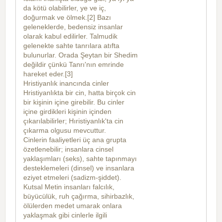
da kötü olabilirler, ye ve iç,
doğurmak ve ölmek.[2] Bazı
geleneklerde, bedensiz insanlar
olarak kabul edilirler. Talmudik
gelenekte sahte tanrılara atıfta
bulunurlar. Orada Şeytan bir Shedim
değildir çünkü Tanrı'nın emrinde
hareket eder.[3]
Hristiyanlık inancında cinler
Hristiyanlıkta bir cin, hatta birçok cin
bir kişinin içine girebilir. Bu cinler
içine girdikleri kişinin içinden
çıkarılabilirler; Hıristiyanlık'ta cin
çıkarma olgusu mevcuttur.
Cinlerin faaliyetleri üç ana grupta
özetlenebilir; insanlara cinsel
yaklaşımları (seks), sahte tapınmayı
desteklemeleri (dinsel) ve insanlara
eziyet etmeleri (sadizm-şiddet).
Kutsal Metin insanları falcılık,
büyücülük, ruh çağırma, sihirbazlık,
ölülerden medet umarak onlara
yaklaşmak gibi cinlerle ilgili