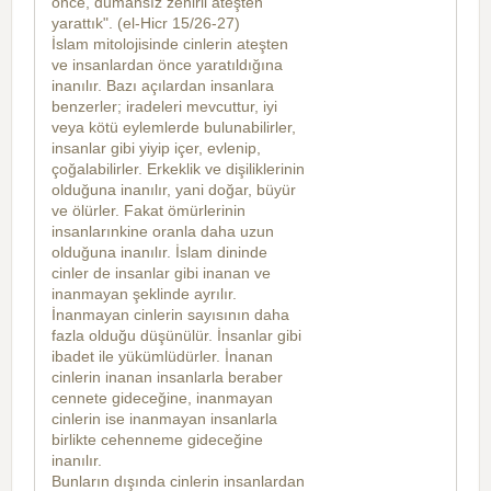
önce, dumansız zehirli ateşten
yarattık". (el-Hicr 15/26-27)
İslam mitolojisinde cinlerin ateşten
ve insanlardan önce yaratıldığına
inanılır. Bazı açılardan insanlara
benzerler; iradeleri mevcuttur, iyi
veya kötü eylemlerde bulunabilirler,
insanlar gibi yiyip içer, evlenip,
çoğalabilirler. Erkeklik ve dişiliklerinin
olduğuna inanılır, yani doğar, büyür
ve ölürler. Fakat ömürlerinin
insanlarınkine oranla daha uzun
olduğuna inanılır. İslam dininde
cinler de insanlar gibi inanan ve
inanmayan şeklinde ayrılır.
İnanmayan cinlerin sayısının daha
fazla olduğu düşünülür. İnsanlar gibi
ibadet ile yükümlüdürler. İnanan
cinlerin inanan insanlarla beraber
cennete gideceğine, inanmayan
cinlerin ise inanmayan insanlarla
birlikte cehenneme gideceğine
inanılır.
Bunların dışında cinlerin insanlardan