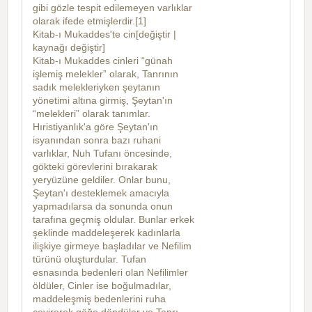
gibi gözle tespit edilemeyen varlıklar
olarak ifede etmişlerdir.[1]
Kitab-ı Mukaddes'te cin[değiştir |
kaynağı değiştir]
Kitab-ı Mukaddes cinleri “günah
işlemiş melekler” olarak, Tanrının
sadık melekleriyken şeytanın
yönetimi altına girmiş, Şeytan'ın
“melekleri” olarak tanımlar.
Hıristiyanlık'a göre Şeytan'ın
isyanından sonra bazı ruhani
varlıklar, Nuh Tufanı öncesinde,
gökteki görevlerini bırakarak
yeryüzüne geldiler. Onlar bunu,
Şeytan'ı desteklemek amacıyla
yapmadılarsa da sonunda onun
tarafına geçmiş oldular. Bunlar erkek
şeklinde maddeleşerek kadınlarla
ilişkiye girmeye başladılar ve Nefilim
türünü oluşturdular. Tufan
esnasında bedenleri olan Nefilimler
öldüler, Cinler ise boğulmadılar,
maddeleşmiş bedenlerini ruha
çevirerek göğe döndüler ve Tanrı