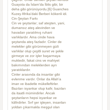
Guayota da İslam'da İblis gibi, bir
deha gibi görünüyordu.[6] Guanches
Kuzey Afrika'daki Berberi kökenli idi.
Cin-Şeytan Farkı
Cin ve şeytanlar; saf ateşten, yani,
dumansız ateş alevinden ve
havadan yaratılmış ruhani
varlıklardır. Ama cinde hava
şeytanda ateş fazladır. Cinler de
melekler gibi görünmeyen gizli
varlıklar olup çeşitli suret ve şekle
girmeye ve zor işler başarmaya
muktedir, fakat cins ve mahiyet
bakımından meleklerden ayrı
yaratıklardır.
Cinler arasında da insanlar gibi
evlenme vardır. Onlar da Allah'a
iman ve ibadetle mükelleftirler.
Bazıları isyankar olup kafir, bazıları
da itaatli mümindirler. Ancak
şeytanların hepsi isyankar ve
kâfirdirler. Sırf şer işleyen, insanları
yoldan çıkarmakla meşgul olan