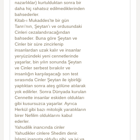
nazarlıklar) kurtulduktan sonra bir
daha hiç rahatsız edilmediklerinden
bahsederler.
Kitab-ı Mukaddes'te bir gün
Tanrı'nın, Şeytan'ı ve ordusundaki
Cinleri cezalandıracağından
bahseder. Buna göre Şeytan ve
Cinler bir süre zincirlenip
insanlardan uzak kalır ve insanlar
yeryüzündeki yeni cennetlerinde
yaşarlar, bin yılın sonunda Şeytan
ve Cinler serbest bırakılır ve
insanlığın karşılaşacağı son test
sırasında Cinler Şeytan ile işbirliği
yaptıktan sonra ateş gölüne atılarak
yok edilirler. Sonra Dünyada kurulan
Cennette insanlar eskiden oldukları
gibi kusursuzca yaşarlar. Ayrıca
Herkül gibi bazı mitolojik yaratıkların
birer Nefilim olduklarını kabul
ederler.
Yahudilik inancında cinler
Yahudikler cinlere Shedim denir.
İslami inanışta olduğu gibi, ya iyi ya