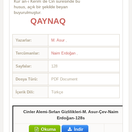
Kur`an-ı Kerim`de Cin suresinde bu
husus, açık bir şekilde beyan
buyurulmuştur.
QAYNAQ
Yazarlar:
M. Asur
,
Tercümanlar:
Naim Erdoğan
,
Sayfalar:
128
Dosya Türü:
PDF Document
İçerik Dili:
Türkçe
Cinler Alemi-Sırları Gizlilikleri-M. Asur-Çev-Naim
Erdoğan-128s
Okuma
İndir