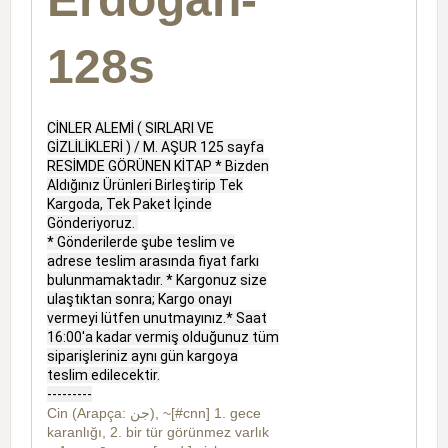
128s
CİNLER ALEMİ ( SIRLARI VE
GİZLİLİKLERİ ) / M. AŞUR 125 sayfa
RESİMDE GÖRÜNEN KİTAP * Bizden
Aldığınız Ürünleri Birleştirip Tek
Kargoda, Tek Paket İçinde
Gönderiyoruz.
* Gönderilerde şube teslim ve
adrese teslim arasında fiyat farkı
bulunmamaktadır. * Kargonuz size
ulaştıktan sonra; Kargo onayı
vermeyi lütfen unutmayınız.* Saat
16:00'a kadar vermiş olduğunuz tüm
siparişleriniz aynı gün kargoya
teslim edilecektir.
---------
Cin (Arapça:
جن
), ~[#cnn] 1. gece
karanlığı, 2. bir tür görünmez varlık