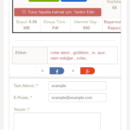
Sayfalar:
65
Turuz hayatta kalmak için, Yardım Edin
Boyut:
6.86
Dosya Türü :
İzlenme Say :
Başarısızlık
MB
Pdf
990
Raporu
Etiket:
cinler alemi
,
gizlilikleri
,
m. asur
,
naim erdoğan
,
sırları
,
0
0
Tam Adınız :*
E-Posta :*
Yorum :*