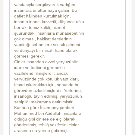
vasıtasıyla sergileyerek varlığını
insanlara unutturmaya çalışır. Bu
gaflet hâlinden kurtulmak için,
insanın inancı kuvvetli, düşünce ufku
berrak, temiz kalbli, hizmet
şuurundaki insanlarla münasebetinin
çok olması, hakikat derslerinin
yapıldığı sohbetlere sık sık gitmesi
ve dünyayı bir misafirhane olarak
görmesi gerekir.
Cinler insandan evvel yeryüzünün
idare ve tedbirini görmekle
vazifelendirilmişlerdir; ancak
yeryüzünde çok kötülük yaptıkları,
fesad çıkardıkları için, sonunda bu
görevden azledilmişlerdir. Yerlerine,
insanoğlu tayin edilmiş, yeryüzünün
sahipliği makamına getirilmiştir.
Kur'ana göre İslam peygamberi
Muhammed bin Abdullah, insanlara
olduğu gibi cinlere de elçi olarak
gönderilmiş, tebliğ vazifesini cinler
arasında da yerine getirmiştir.