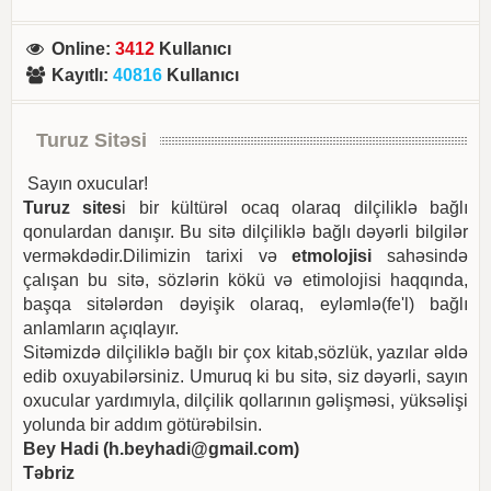
Online
:
3412
Kullanıcı
Kayıtlı
:
40816
Kullanıcı
Turuz Sitəsi
Sayın oxucular!
Turuz sites
i bir kültürəl ocaq olaraq dilçiliklə bağlı
qonulardan danışır. Bu sitə dilçiliklə bağlı dəyərli bilgilər
verməkdədir.Dilimizin tarixi və
etmolojisi
sahəsində
çalışan bu sitə, sözlərin kökü və etimolojisi haqqında,
başqa sitələrdən dəyişik olaraq, eyləmlə(fe'l) bağlı
anlamların açıqlayır.
Sitəmizdə dilçiliklə bağlı bir çox kitab,sözlük, yazılar əldə
edib oxuyabilərsiniz. Umuruq ki bu sitə, siz dəyərli, sayın
oxucular yardımıyla, dilçilik qollarının gəlişməsi, yüksəlişi
yolunda bir addım götürəbilsin.
Bey Hadi (
h.beyhadi@gmail.com
)
Təbriz