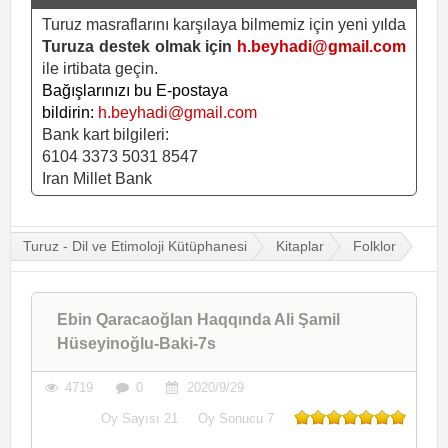
Turuz masraflarını karşılaya bilmemiz için yeni yılda
Turuza destek olmak için
h.beyhadi@gmail.com
ile irtibata geçin.
Bağışlarınızı bu E-postaya
bildirin:
h.beyhadi@gmail.com
Bank kart bilgileri:
6104 3373 5031 8547
Iran Millet Bank
Turuz - Dil ve Etimoloji Kütüphanesi
Kitaplar
Folklor
Ebin Qaracaoğlan Haqqında Ali Şamil
Hüseyinoğlu-Baki-7s
4719
0
2020/9/29
Oy Sayısı
21
Oy Sonucu
7