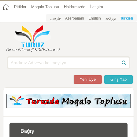
Pitiklər
Məqalə Toplusu
Hakkımızda
İletişim
فارسی
Azerbaijani
English
تورکجه
Turkish
Yeni Üye
Giriş Yap
Bağış