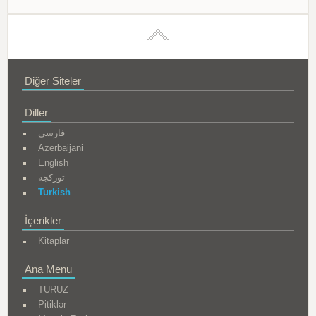
Diğer Siteler
Diller
فارسی
Azerbaijani
English
تورکجه
Turkish
İçerikler
Kitaplar
Ana Menu
TURUZ
Pitiklər