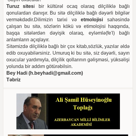
Turuz sites
i bir kültürəl ocaq olaraq dilçiliklə bağlı
qonulardan danışır. Bu sitə dilçiliklə bağlı dəyərli bilgilər
verməkdədir.Dilimizin tarixi və
etmolojisi
sahəsində
çalışan bu sitə, sözlərin kökü və etimolojisi haqqında,
başqa sitələrdən dəyişik olaraq, eyləmlə(fe'l) bağlı
anlamların açıqlayır.
Sitəmizdə dilçiliklə bağlı bir çox kitab,sözlük, yazılar əldə
edib oxuyabilərsiniz. Umuruq ki bu sitə, siz dəyərli, sayın
oxucular yardımıyla, dilçilik qollarının gəlişməsi, yüksəlişi
yolunda bir addım götürəbilsin.
Bey Hadi (
h.beyhadi@gmail.com
)
Təbriz