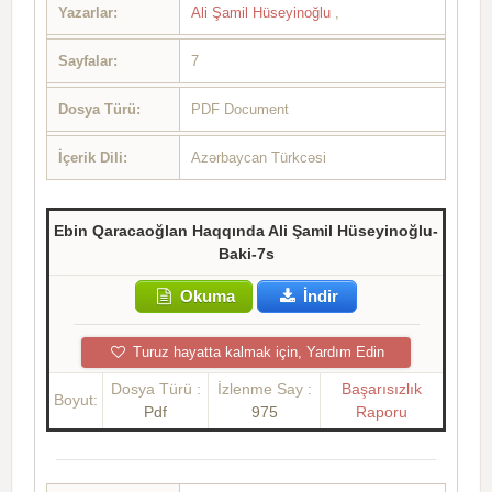
Yazarlar:
Ali Şamil Hüseyinoğlu
,
Sayfalar:
7
Dosya Türü:
PDF Document
İçerik Dili:
Azərbaycan Türkcəsi
Ebin Qaracaoğlan Haqqında Ali Şamil Hüseyinoğlu-
Baki-7s
Okuma
İndir
Turuz hayatta kalmak için, Yardım Edin
Dosya Türü :
İzlenme Say :
Başarısızlık
Boyut:
Pdf
975
Raporu