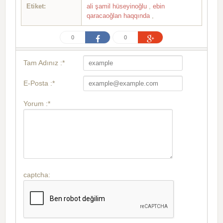
Etiket:
ali şamil hüseyinoğlu
,
ebin
qaracaoğlan haqqında
,
0
0
Tam Adınız :*
E-Posta :*
Yorum :*
captcha: