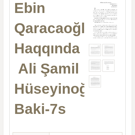
Ebin
Qaracaoğlan
Haqqında
Ali Şamil
Hüseyinoğlu-
Baki-7s