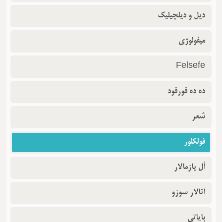
دیل و دیلچیلیک
میفولوژی
Felsefe
ده ده قورقود
شعر
فولکلور
أل یازمالار
آتالار سوزو
بایاتی