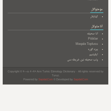
مؤحتوالار
کیتابلار
آنا مئنولار
آنا صحیفه
Pitiklər
Məqalə Toplusu
بیزه گؤره
ایلتیشیم
وئب صحیفه نین خریطه سی
Copyright © 2008-2026 Arın Turkic Etimology Dictionary - All rights reserved by
Turuz.
Powered by
Sapdal.Com
© Developed by
Sapdal.Com