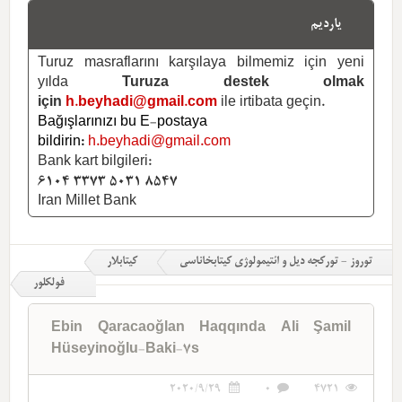
یاردیم
Turuz masraflarını karşılaya bilmemiz için yeni
yılda
Turuza destek olmak
için
h.beyhadi@gmail.com
ile irtibata geçin.
Bağışlarınızı bu E-postaya
bildirin:
h.beyhadi@gmail.com
Bank kart bilgileri:
6104 3373 5031 8547
Iran Millet Bank
توروز - تورکجه دیل و ائتیمولوژی کیتابخاناسی
کیتابلار
فولکلور
Ebin Qaracaoğlan Haqqında Ali Şamil
Hüseyinoğlu-Baki-7s
2020/9/29
0
4721