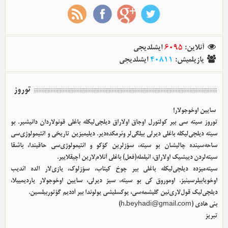
آنلاین
:
6095
ایشلدیجی
یازیلمیش
:
40811
ایشلدیجی
توروز
سایین اوخوجولار!
توروز سیته سی بیر کولتورل اوجاق اولا‌راق دیلچی‌لیکله باغلی قونولاردان دانیشیر. بو
سیته دیلچی‌لیکله باغلی دیرلی بیلگی‌لر وئرمکده‌دیر. دیلیمیزین تاریخی و ائتیمولوژی‌سی
ساحه‌سینده چالیشان بو سیته، سؤزلرین کؤکو و ائتیمولوژی‌سی حاقیندا، باشقا
سیته‌لردن دییشیک اولا‌راق، ائیلمله(فعل) باغلی آنلام‌لارین آچیقلاییر.
سیته‌میزده دیلچی‌لیکله باغلی بیر چوخ کیتاب، سؤزلوک، یازی‌لار الده ائدیب
اوخویابیلرسینیز. اوموروق کی بو سیته، سیز دیرلی، سایین اوخوجولار یاردیمییلا،
دیلچی‌لیک قول‌لاری‌نین گلیشمه‌سی، یوکسلیشی یولوندا بیر آددیم گؤتوربیلسین.
بئی هادی (
h.beyhadi@gmail.com
)
تبریز