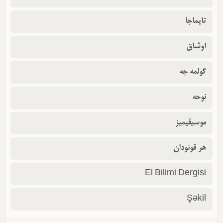
تاپماجا
اوشاق
گولمه جه
نوحه
موسیقیمیز
هر قونودان
El Bilimi Dergisi
Şəkil