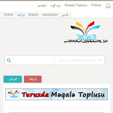
Pitiklər
Məqalə Toplusu
بیزه گؤره
ایلتیشیم
فارسی
Azerbaijani
English
تورکجه
Turkish
یازیلما
گیریش