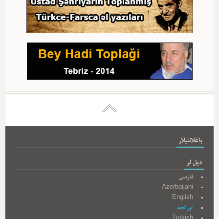
باغلانتیلار
دیل لر
فارسی
Azerbaijani
English
تورکجه
Turkish