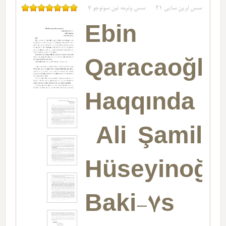
سس لرین سایی
21
سس وئرمه نین سونوجو
7
Ebin
Qaracaoğla
Haqqında
Ali Şamil
Hüseyinoğl
Baki-7s