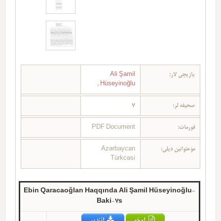
یازیچی لار:
Ali Şamil
,
Hüseyinoğlu
صحیفه لر:
7
فورمات:
PDF Document
مؤحتوانین دیلی:
Azərbaycan
Türkcəsi
Ebin Qaracaoğlan Haqqında Ali Şamil Hüseyinoğlu-
Baki-7s
اوخو
ائندیر