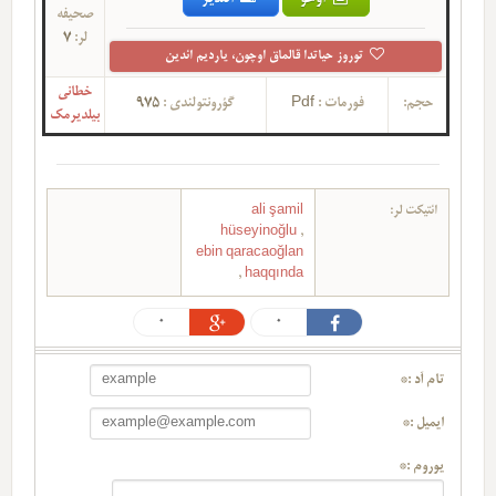
صحیفه
لر:
7
توروز حیاتدا قالماق اوچون، یاردیم ائدین
خطانی
حجم:
فورمات :
Pdf
گؤرونتولندی :
975
بیلدیرمک
ائتیکت لر:
ali şamil
hüseyinoğlu
,
ebin qaracaoğlan
,
haqqında
0
0
تام آد :*
ایمیل :*
یوروم :*