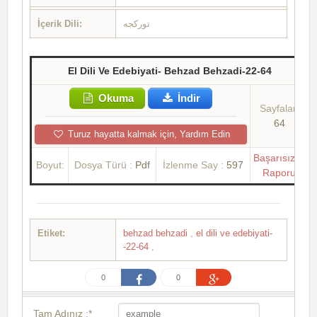
İçerik Dili:
تورکجه
El Dili Ve Edebiyati- Behzad Behzadi-22-64
Okuma
İndir
Sayfalar:
64
Turuz hayatta kalmak için, Yardım Edin
Başarısızlık
Boyut:
Dosya Türü :
Pdf
İzlenme Say :
597
Raporu
Etiket:
behzad behzadi
,
el dili ve edebiyati-
-22-64
,
0
0
Tam Adınız :*