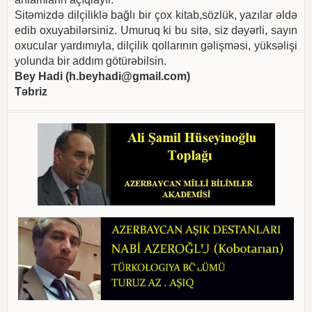
Sitəmizdə dilçiliklə bağlı bir çox kitab,sözlük, yazılar əldə
edib oxuyabilərsiniz. Umuruq ki bu sitə, siz dəyərli, sayın
oxucular yardımıyla, dilçilik qollarının gəlişməsi, yüksəlişi
yolunda bir addım götürəbilsin.
Bey Hadi (
h.beyhadi@gmail.com
)
Təbriz