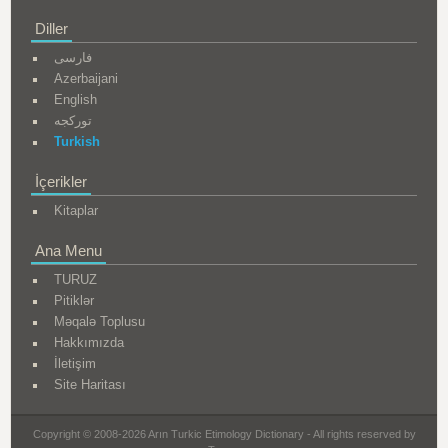
Diller
فارسی
Azerbaijani
English
تورکجه
Turkish
İçerikler
Kitaplar
Ana Menu
TURUZ
Pitiklər
Məqalə Toplusu
Hakkımızda
İletişim
Site Haritası
Copyright © 2008-2026 Arın Turkic Etimology Dictionary - All rights reserved by