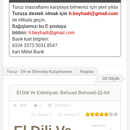
Turuz masraflarını karşılaya bilmemiz için yeni yılda
Turuza destek olmak için
h.beyhadi@gmail.com
ile irtibata geçin.
Bağışlarınızı bu E-postaya
bildirin:
h.beyhadi@gmail.com
Bank kart bilgileri:
6104 3373 5031 8547
Iran Millet Bank
Turuz - Dil ve Etimoloji Kütüphanesi
Kitaplar
Dil Dilçilik
El Dili Ve Edebiyati- Behzad Behzadi-22-64
3809
0
2020/6/17
Oy Sayısı
1
Oy Sonucu
5