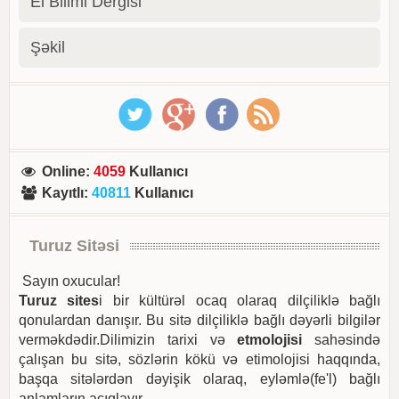
El Bilimi Dergisi
Şəkil
Online
:
4059
Kullanıcı
Kayıtlı
:
40811
Kullanıcı
Turuz Sitəsi
Sayın oxucular!
Turuz sites
i bir kültürəl ocaq olaraq dilçiliklə bağlı
qonulardan danışır. Bu sitə dilçiliklə bağlı dəyərli bilgilər
verməkdədir.Dilimizin tarixi və
etmolojisi
sahəsində
çalışan bu sitə, sözlərin kökü və etimolojisi haqqında,
başqa sitələrdən dəyişik olaraq, eyləmlə(fe'l) bağlı
anlamların açıqlayır.