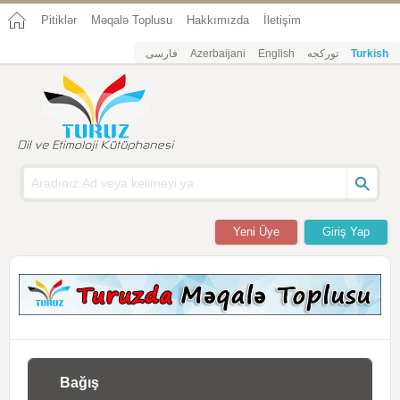
Pitiklər
Məqalə Toplusu
Hakkımızda
İletişim
فارسی
Azerbaijani
English
تورکجه
Turkish
Yeni Üye
Giriş Yap
Bağış