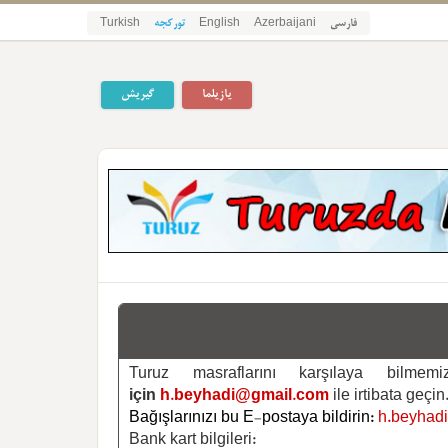
فارسی
Azerbaijani
English
تورکجه
Turkish
یازیلما
گیریش
Turuz masraflarını karşılaya bilm
için
h.beyhadi@gmail.com
ile irtibata geçin
Bağışlarınızı bu E-postaya bildirin:
h.beyhad
Bank kart bilgileri: