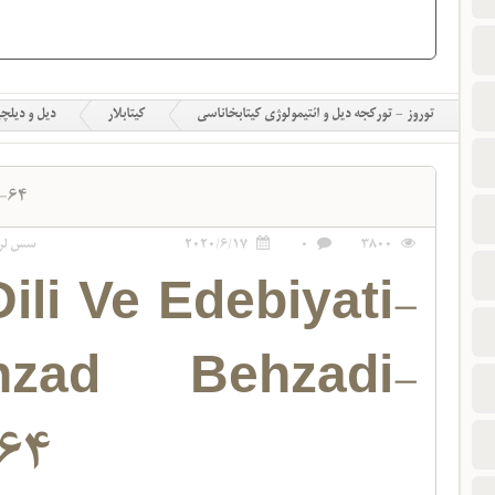
توروز - تورکجه دیل و ائتیمولوژی کیتابخاناسی
کیتابلار
دیل و دیلچ
2-64
3800
0
2020/6/17
سس لر
Dili Ve Edebiyati-
hzad Behzadi-
64