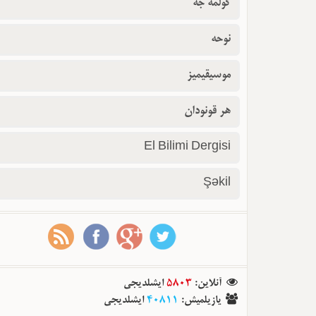
گولمه جه
نوحه
موسیقیمیز
هر قونودان
El Bilimi Dergisi
Şəkil
آنلاین
:
5803
ایشلدیجی
یازیلمیش
:
40811
ایشلدیجی