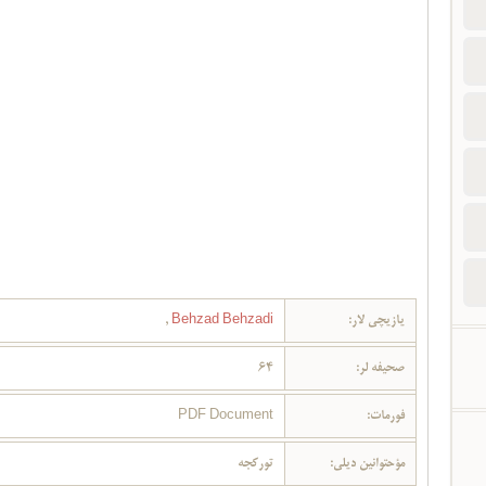
یازیچی لار:
Behzad Behzadi
,
صحیفه لر:
64
فورمات:
PDF Document
مؤحتوانین دیلی:
تورکجه