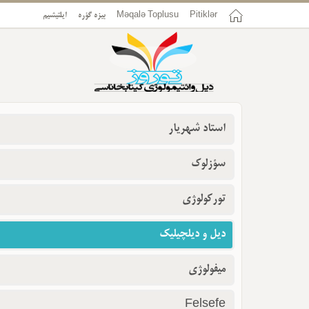
Pitiklər
Məqalə Toplusu
بیزه گؤره
ایلتیشیم
استاد شهریار
سؤزلوک
تورکولوژی
دیل و دیلچیلیک
میفولوژی
Felsefe