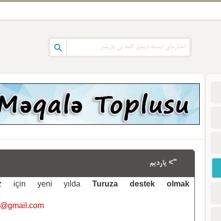
"> یاردیم
emiz için yeni yılda
Turuza destek olmak
.
i@gmail.com