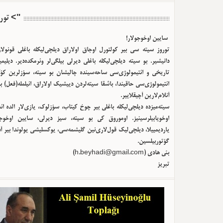
"> تور
سایین اوخوجولار!
توروز سیته سی بیر کولتورل اوجاق اولا‌راق دیلچی‌لیکله باغلی قونولا
دانیشیر. بو سیته دیلچی‌لیکله باغلی دیرلی بیلگی‌لر وئرمکده‌دیر. دیلیم
تاریخی و ائتیمولوژی‌سی ساحه‌سینده چالیشان بو سیته، سؤزلرین کؤک
ائتیمولوژی‌سی حاقیندا، باشقا سیته‌لردن دییشیک اولا‌راق، ائیلمله(فعل) ب
آنلام‌لارین آچیقلاییر.
سیته‌میزده دیلچی‌لیکله باغلی بیر چوخ کیتاب، سؤزلوک، یازی‌لار الده ا
اوخویابیلرسینیز. اوموروق کی بو سیته، سیز دیرلی، سایین اوخوجو
یاردیمییلا، دیلچی‌لیک قول‌لاری‌نین گلیشمه‌سی، یوکسلیشی یولوندا بیر آ
گؤتوربیلسین.
بئی هادی (
h.beyhadi@gmail.com
)
تبریز