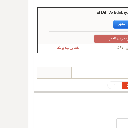
El Dili Ve Edebi
ائندیر
، یاردیم ائدین
ی :
597
خطانی بیلدیرمک
,
0