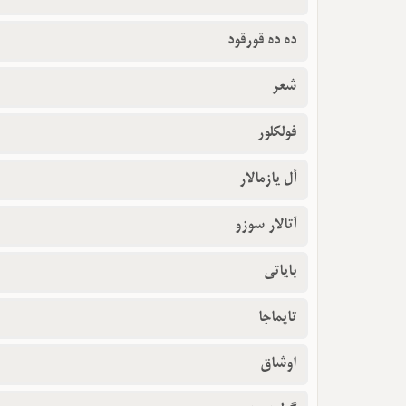
ده ده قورقود
شعر
فولکلور
أل یازمالار
آتالار سوزو
بایاتی
تاپماجا
اوشاق