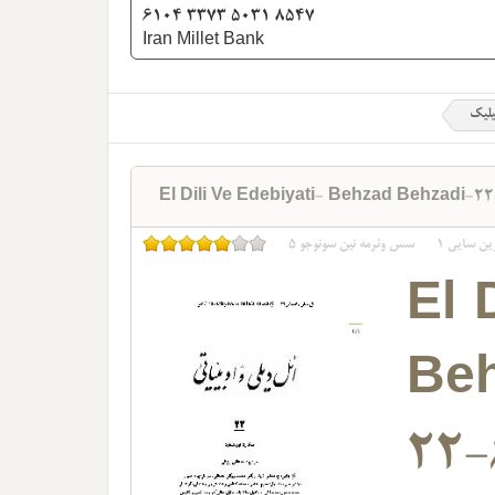
6104 3373 5031 8547
Iran Millet Bank
یلیک
El Dili Ve Edebiyati- Behzad Behzadi-2
ین سایی
1
سس وئرمه نین سونوجو
5
El 
Be
22-