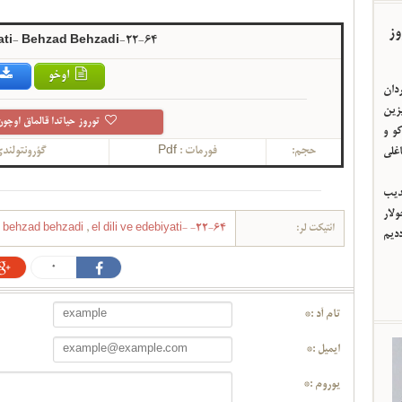
وز
yati- Behzad Behzadi-22-64
اوخو
ردان
یزین
توروز حیاتدا قالماق اوچون
و و
حجم:
فورمات :
Pdf
گؤرونتولند
اغلی
ئدیب
لار
ائتیکت لر:
el dili ve edebiyati- -22-64
,
behzad behzadi
ددیم
0
تام آد :*
ایمیل :*
یوروم :*