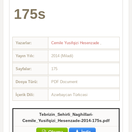
175s
Yazarlar:
Cemile Yusifqizi Hesenzade
,
Yayın Yılı:
2014 (Miladi)
Sayfalar:
175
Dosya Türü:
PDF Document
İçerik Dili:
Azərbaycan Türkcəsi
Tebrizin_Sehirli_Naghillari-
Cemile_Yusifqizi_Hesenzade-2014-175s.pdf
Okuma
İndir