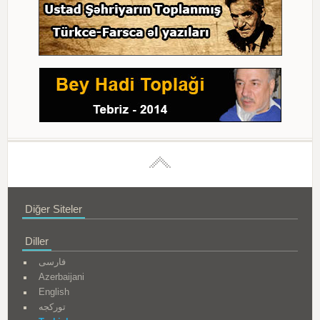
Diğer Siteler
Diller
فارسی
Azerbaijani
English
تورکجه