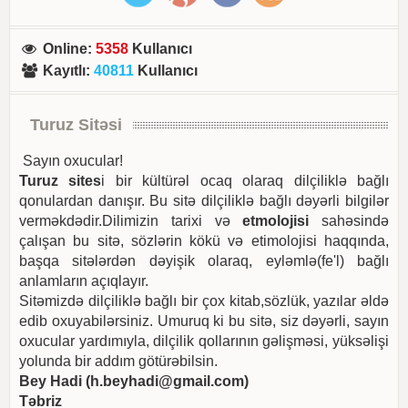
Online
:
5358
Kullanıcı
Kayıtlı
:
40811
Kullanıcı
Turuz Sitəsi
Sayın oxucular!
Turuz sites
i bir kültürəl ocaq olaraq dilçiliklə bağlı
qonulardan danışır. Bu sitə dilçiliklə bağlı dəyərli bilgilər
verməkdədir.Dilimizin tarixi və
etmolojisi
sahəsində
çalışan bu sitə, sözlərin kökü və etimolojisi haqqında,
başqa sitələrdən dəyişik olaraq, eyləmlə(fe'l) bağlı
anlamların açıqlayır.
Sitəmizdə dilçiliklə bağlı bir çox kitab,sözlük, yazılar əldə
edib oxuyabilərsiniz. Umuruq ki bu sitə, siz dəyərli, sayın
oxucular yardımıyla, dilçilik qollarının gəlişməsi, yüksəlişi
yolunda bir addım götürəbilsin.
Bey Hadi (
h.beyhadi@gmail.com
)
Təbriz