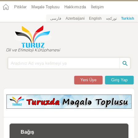
Pitiklər
Məqalə Toplusu
Hakkımızda
İletişim
فارسی
Azerbaijani
English
تورکجه
Turkish
Yeni Üye
Giriş Yap
Bağış