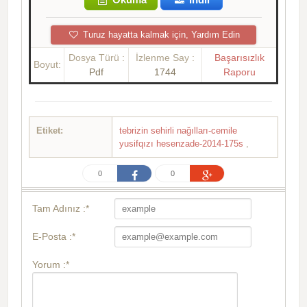
Turuz hayatta kalmak için, Yardım Edin
Dosya Türü :
İzlenme Say :
Başarısızlık
Boyut:
Pdf
1744
Raporu
Etiket:
tebrizin sehirli nağılları-cemile
yusifqızı hesenzade-2014-175s
,
0
0
Tam Adınız :*
E-Posta :*
Yorum :*