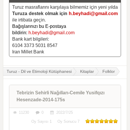
Turuz masraflarını karşılaya bilmemiz için yeni yılda
Turuza destek olmak için
h.beyhadi@gmail.com
ile irtibata geçin.
Bağışlarınızı bu E-postaya
bildirin:
h.beyhadi@gmail.com
Bank kart bilgileri:
6104 3373 5031 8547
Iran Millet Bank
Turuz - Dil ve Etimoloji Kütüphanesi
Kitaplar
Folklor
Tebrizin Sehirli Nağılları-Cemile Yusifqızı
Hesenzade-2014-175s
11230
0
2022/7/25
Oy Sayısı
1
Oy Sonucu
7