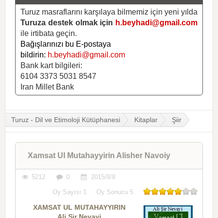
Turuz masraflarını karşılaya bilmemiz için yeni yılda
Turuza destek olmak için
h.beyhadi@gmail.com
ile irtibata geçin.
Bağışlarınızı bu E-postaya
bildirin:
h.beyhadi@gmail.com
Bank kart bilgileri:
6104 3373 5031 8547
Iran Millet Bank
Turuz - Dil ve Etimoloji Kütüphanesi
Kitaplar
Şiir
Xamsat Ul Mutahayyirin Alisher Navoiy
5212
0
2015/8/8
Oy Sayısı
1
Oy Sonucu
5
XAMSAT UL MUTAHAYYIRIN
Ali Şir Nevayi