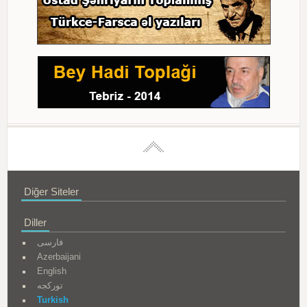
Diğer Siteler
Diller
فارسی
Azerbaijani
English
تورکجه
Turkish