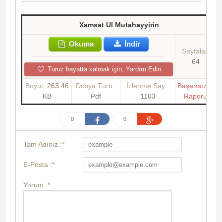
Xamsat Ul Mutahayyirin
Okuma
İndir
Sayfalar:
64
Turuz hayatta kalmak için, Yardım Edin
Boyut:
263.46
Dosya Türü :
İzlenme Say :
Başarısızlık
KB
Pdf
1103
Raporu
0
0
Tam Adınız :*
E-Posta :*
Yorum :*