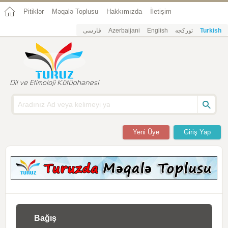
Pitiklər
Məqalə Toplusu
Hakkımızda
İletişim
فارسی
Azerbaijani
English
تورکجه
Turkish
Yeni Üye
Giriş Yap
Bağış