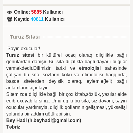
Online
:
5885
Kullanıcı
Kayıtlı
:
40811
Kullanıcı
Turuz Sitəsi
Sayın oxucular!
Turuz sites
i bir kültürəl ocaq olaraq dilçiliklə bağlı
qonulardan danışır. Bu sitə dilçiliklə bağlı dəyərli bilgilər
verməkdədir.Dilimizin tarixi və
etmolojisi
sahəsində
çalışan bu sitə, sözlərin kökü və etimolojisi haqqında,
başqa sitələrdən dəyişik olaraq, eyləmlə(fe'l) bağlı
anlamların açıqlayır.
Sitəmizdə dilçiliklə bağlı bir çox kitab,sözlük, yazılar əldə
edib oxuyabilərsiniz. Umuruq ki bu sitə, siz dəyərli, sayın
oxucular yardımıyla, dilçilik qollarının gəlişməsi, yüksəlişi
yolunda bir addım götürəbilsin.
Bey Hadi (
h.beyhadi@gmail.com
)
Təbriz