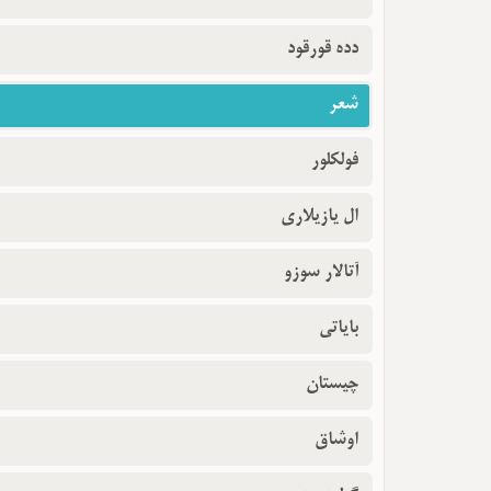
دده قورقود
شعر
فولکلور
ال یازیلاری
آتالار سوزو
بایاتی
چیستان
اوشاق