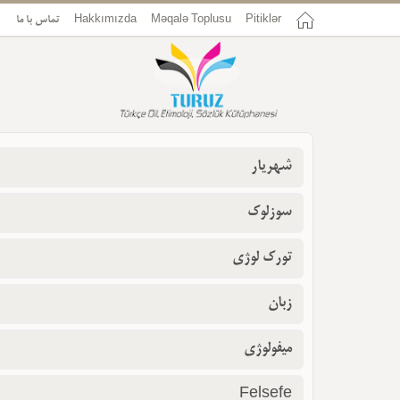
Pitiklər
Məqalə Toplusu
Hakkımızda
تماس با ما
شهریار
سوزلوک
تورک لوژی
زبان
میفولوژی
Felsefe