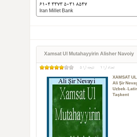
6104 3373 5031 8547
Iran Millet Bank
Xamsat Ul Mutahayyirin Alisher Navoiy
تعداد آرا
1
نتیجه آرا
5
XAMSAT UL
Ali Şir Neva
Uzbek-Lati
Taşkent