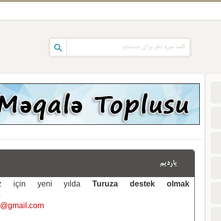
یاردیم
emiz için yeni yılda
Turuza destek olmak
.
i@gmail.com