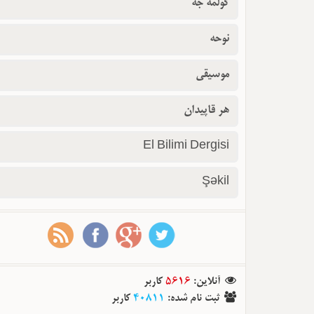
گولمه جه
نوحه
موسیقی
هر قاپیدان
El Bilimi Dergisi
Şəkil
آنلاین
:
5616
کاربر
ثبت نام شده
:
40811
کاربر