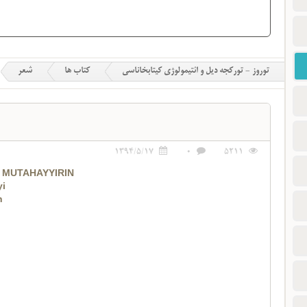
توروز - تورکجه دیل و ائتیمولوژی کیتابخاناسی
کتاب ها
شعر
1394/5/17
0
5211
 MUTAHAYYIRIN
yi
n