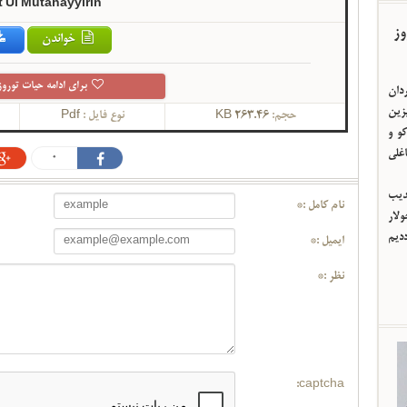
 Ul Mutahayyirin
وز
خواندن
برای ادامه حیات توروز
ردان
یزین
حجم:
263.46 KB
نوع فایل :
Pdf
و و
اغلی
0
ئدیب
نام کامل :*
لار
ددیم
ایمیل :*
نظر :*
captcha: