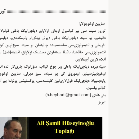
تور
سایین اوخوجولار!
توروز سیته سی بیر کولتورل اوجاق اولا‌راق دیلچی‌لیکله باغلی قونولا
دانیشیر. بو سیته دیلچی‌لیکله باغلی دیرلی بیلگی‌لر وئرمکده‌دیر. دیلیم
تاریخی و ائتیمولوژی‌سی ساحه‌سینده چالیشان بو سیته، سؤزلرین کؤک
ائتیمولوژی‌سی حاقیندا، باشقا سیته‌لردن دییشیک اولا‌راق، ائیلمله(فعل) ب
آنلام‌لارین آچیقلاییر.
سیته‌میزده دیلچی‌لیکله باغلی بیر چوخ کیتاب، سؤزلوک، یازی‌لار الده ا
اوخویابیلرسینیز. اوموروق کی بو سیته، سیز دیرلی، سایین اوخوجو
یاردیمییلا، دیلچی‌لیک قول‌لاری‌نین گلیشمه‌سی، یوکسلیشی یولوندا بیر آ
گؤتوربیلسین.
بئی هادی (
h.beyhadi@gmail.com
)
تبریز