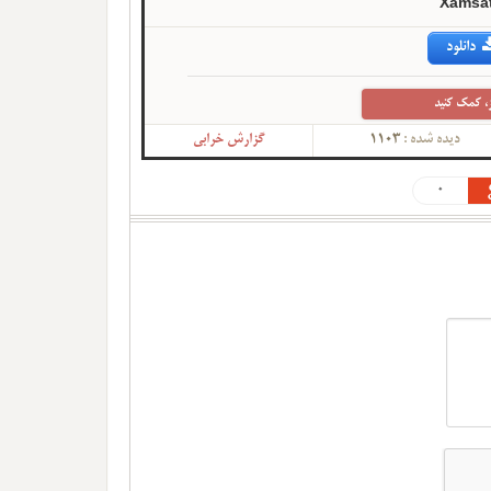
Xamsat
دانلود
، کمک کنید
دیده شده :
1103
گزارش خرابی
0