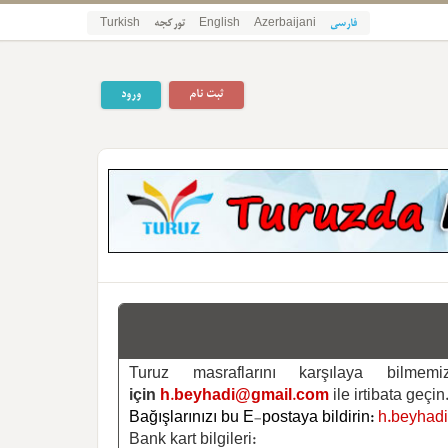
فارسی
Azerbaijani
English
تورکجه
Turkish
ثبت نام
ورود
Turuz masraflarını karşılaya bilm
için
h.beyhadi@gmail.com
ile irtibata geçin
Bağışlarınızı bu E-postaya bildirin:
h.beyhad
Bank kart bilgileri: