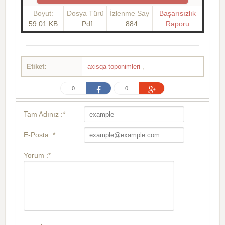
Boyut:
Dosya Türü
İzlenme Say
Başarısızlık
59.01 KB
:
Pdf
:
884
Raporu
Etiket:
axisqa-toponimleri
,
0
0
Tam Adınız :*
E-Posta :*
Yorum :*