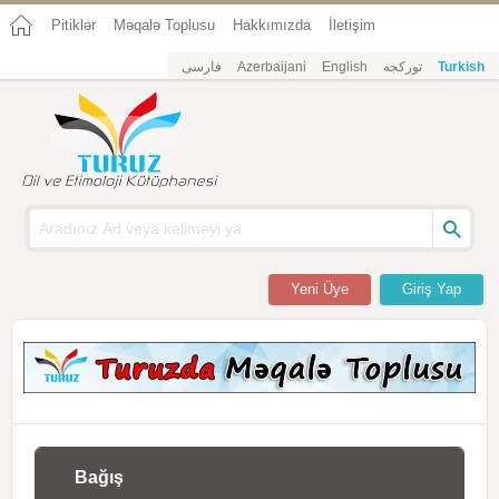
Pitiklər
Məqalə Toplusu
Hakkımızda
İletişim
فارسی
Azerbaijani
English
تورکجه
Turkish
Yeni Üye
Giriş Yap
Bağış