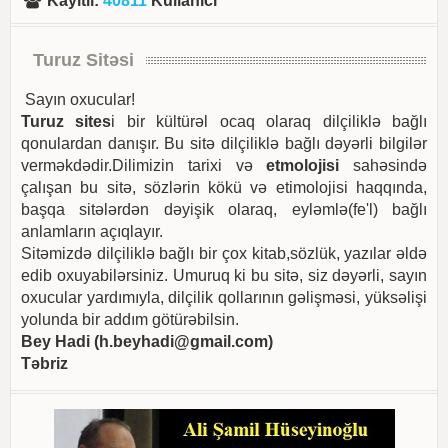
Kayıtlı
:
40811
Kullanıcı
Turuz Sitəsi
Sayın oxucular!
Turuz sites
i bir kültürəl ocaq olaraq dilçiliklə bağlı
qonulardan danışır. Bu sitə dilçiliklə bağlı dəyərli bilgilər
verməkdədir.Dilimizin tarixi və
etmolojisi
sahəsində
çalışan bu sitə, sözlərin kökü və etimolojisi haqqında,
başqa sitələrdən dəyişik olaraq, eyləmlə(fe'l) bağlı
anlamların açıqlayır.
Sitəmizdə dilçiliklə bağlı bir çox kitab,sözlük, yazılar əldə
edib oxuyabilərsiniz. Umuruq ki bu sitə, siz dəyərli, sayın
oxucular yardımıyla, dilçilik qollarının gəlişməsi, yüksəlişi
yolunda bir addım götürəbilsin.
Bey Hadi (
h.beyhadi@gmail.com
)
Təbriz