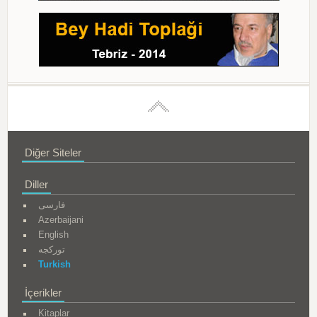
Diğer Siteler
Diller
فارسی
Azerbaijani
English
تورکجه
Turkish
İçerikler
Kitaplar