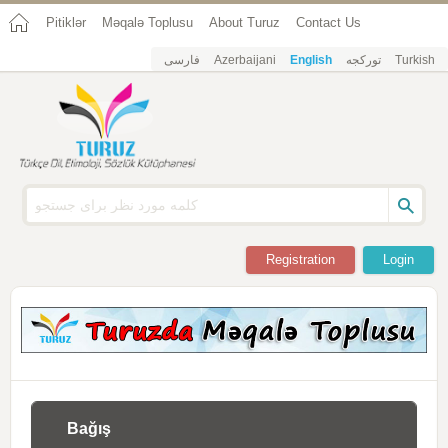
Pitiklər
Məqalə Toplusu
About Turuz
Contact Us
فارسی
Azerbaijani
English
تورکجه
Turkish
Registration
Login
Bağış