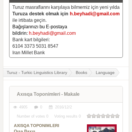
Turuz masraflarını karşılaya bilmemiz için yeni yılda
Turuza destek olmak için
h.beyhadi@gmail.com
ile irtibata geçin.
Bağışlarınızı bu E-postaya
bildirin:
h.beyhadi@gmail.com
Bank kart bilgileri:
6104 3373 5031 8547
Iran Millet Bank
Turuz - Turkic Linguistics Library
Books
Language
Axısqa Toponimleri - Makale
4905
0
2016/12/2
Number of votes
0
Voting results
0
AXISQA TOPONIMLERI
Qısa Baxış