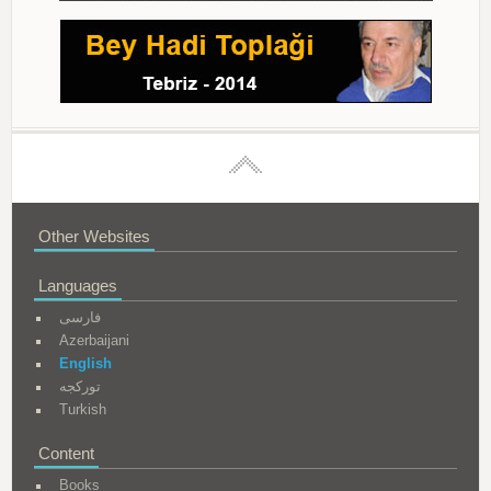
Other Websites
Languages
فارسی
Azerbaijani
English
تورکجه
Turkish
Content
Books