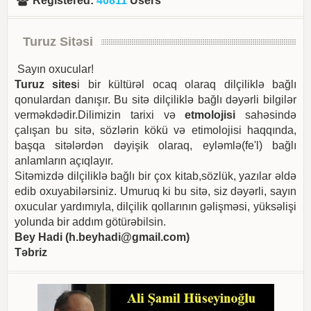
Registered
:
40811
Users
Turuz Sitəsi
Sayın oxucular!
Turuz sites
i bir kültürəl ocaq olaraq dilçiliklə bağlı
qonulardan danışır. Bu sitə dilçiliklə bağlı dəyərli bilgilər
verməkdədir.Dilimizin tarixi və
etmolojisi
sahəsində
çalışan bu sitə, sözlərin kökü və etimolojisi haqqında,
başqa sitələrdən dəyişik olaraq, eyləmlə(fe'l) bağlı
anlamların açıqlayır.
Sitəmizdə dilçiliklə bağlı bir çox kitab,sözlük, yazılar əldə
edib oxuyabilərsiniz. Umuruq ki bu sitə, siz dəyərli, sayın
oxucular yardımıyla, dilçilik qollarının gəlişməsi, yüksəlişi
yolunda bir addım götürəbilsin.
Bey Hadi (
h.beyhadi@gmail.com
)
Təbriz