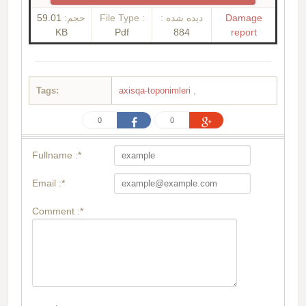
59.01
حجم:
File Type :
دیده شده :
Damage
KB
Pdf
884
report
Tags:
axisqa-toponimleri
,
0
0
Fullname :*
Email :*
Comment :*