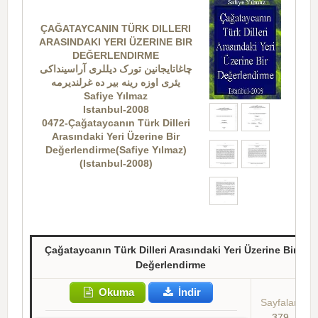
ÇAĞATAYCANIN TÜRK DILLERI
ARASINDAKI YERI ÜZERINE BIR
DEĞERLENDIRME
چاغاتایجانین تورک دیللری آراسینداکی
یئری اوزه رینه بیر ده غرلندیرمه
Safiye Yılmaz
Istanbul-2008
0472-Çağataycanın Türk Dilleri
Arasındaki Yeri Üzerine Bir
Değerlendirme(Safiye Yılmaz)
(Istanbul-2008)
Çağataycanın Türk Dilleri Arasındaki Yeri Üzerine Bir
Değerlendirme
Okuma
İndir
Sayfalar:
379