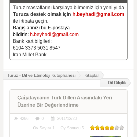
Turuz masraflarını karşılaya bilmemiz için yeni yılda
Turuza destek olmak için
h.beyhadi@gmail.com
ile irtibata geçin.
Bağışlarınızı bu E-postaya
bildirin:
h.beyhadi@gmail.com
Bank kart bilgileri:
6104 3373 5031 8547
Iran Millet Bank
Turuz - Dil ve Etimoloji Kütüphanesi
Kitaplar
Dil Dilçilik
Çağataycanın Türk Dilleri Arasındaki Yeri
Üzerine Bir Değerlendirme
4296
0
2011/12/23
Oy Sayısı
1
Oy Sonucu
5