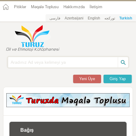
Pitiklər
Məqalə Toplusu
Hakkımızda
İletişim
فارسی
Azerbaijani
English
تورکجه
Turkish
Yeni Üye
Giriş Yap
Bağış