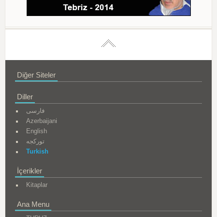
Diğer Siteler
Diller
فارسی
Azerbaijani
English
تورکجه
Turkish
İçerikler
Kitaplar
Ana Menu