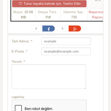
Turuz hayatta kalmak için, Yardım Edin
Boyut:
10.66
Dosya Türü :
İzlenme Say :
Başarısızlık
MB
Pdf
735
Raporu
0
0
Tam Adınız :*
E-Posta :*
Yorum :*
captcha: