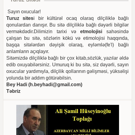
Sayın oxucular!
Turuz sites
i bir kültürəl ocaq olaraq dilçiliklə bağlı
qonulardan danışır. Bu sitə dilçiliklə bağlı dəyərli bilgilər
verməkdədir.Dilimizin tarixi və
etmolojisi
sahəsində
çalışan bu sitə, sözlərin kökü və etimolojisi haqqında,
başqa sitələrdən dəyişik olaraq, eyləmlə(fe'l) bağlı
anlamların açıqlayır.
Sitəmizdə dilçiliklə bağlı bir çox kitab,sözlük, yazılar əldə
edib oxuyabilərsiniz. Umuruq ki bu sitə, siz dəyərli, sayın
oxucular yardımıyla, dilçilik qollarının gəlişməsi, yüksəlişi
yolunda bir addım götürəbilsin.
Bey Hadi (
h.beyhadi@gmail.com
)
Təbriz