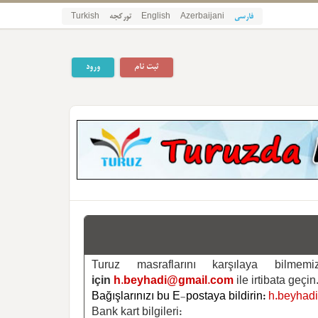
فارسی
Azerbaijani
English
تورکجه
Turkish
ثبت نام
ورود
Turuz masraflarını karşılaya bilm
için
h.beyhadi@gmail.com
ile irtibata geçin
Bağışlarınızı bu E-postaya bildirin:
h.beyhad
Bank kart bilgileri: