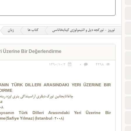
توروز - تورکجه دیل و ائتیمولوژی کیتابخاناسی
کتاب ها
زبان
ri Üzerine Bir Değerlendirme
1390/10/2
0
4298
NIN TÜRK DILLERI ARASINDAKI YERI ÜZERINE BIR
DIRME
چاغاتایجانین تورک دیللری آراسینداکی یئری اوزه رینه 
az
08
aycanın Türk Dilleri Arasındaki Yeri Üzerine Bir
me(Safiye Yılmaz) (Istanbul-2008)