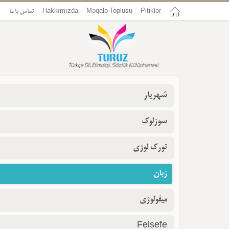
Pitiklər
Məqalə Toplusu
Hakkımızda
تماس با ما
شهریار
سوزلوک
تورک لوژی
زبان
میفولوژی
Felsefe