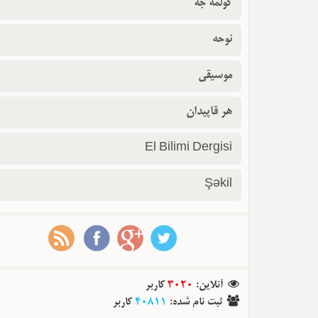
گولمه جه
نوحه
موسیقی
هر قاپیدان
El Bilimi Dergisi
Şəkil
آنلاین
:
3020
کاربر
ثبت نام شده
:
40811
کاربر