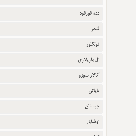
دده قورقود
شعر
فولکلور
ال یازیلاری
آتالار سوزو
بایاتی
چیستان
اوشاق