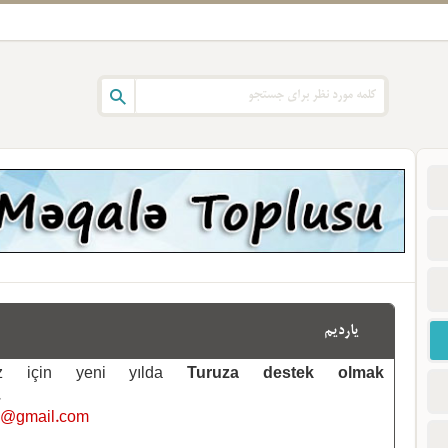
یاردیم
emiz için yeni yılda
Turuza destek olmak
.
i@gmail.com