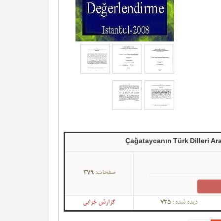
Çağataycanın Türk Dilleri Ar
صفحات:
379
دیده شده :
735
گزارش خرابی