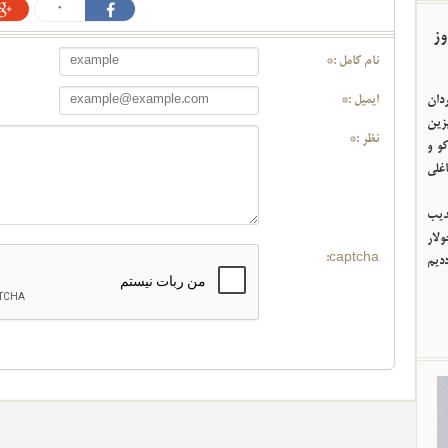
0
وز
نام کامل :*
ردان
ایمیل :*
یزین
نظر :*
و و
اغلی
ئدیب
لار
captcha:
ددیم