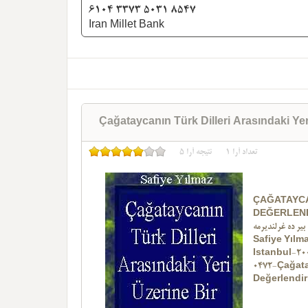
6104 3373 5031 8547
Iran Millet Bank
Çağataycanın Türk Dilleri Arasındaki Ye
تعداد آرا
1
نتیجه آرا
5
ÇAĞATAYCA
DEĞERLEN
بیر ده غرلندیرمه
Safiye Yılm
Istanbul-20
0472-Çağat
Değerlendir