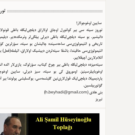
تور
سایین اوخوجولار!
توروز سیته سی بیر کولتورل اوجاق اولا‌راق دیلچی‌لیکله باغلی قونولا
دانیشیر. بو سیته دیلچی‌لیکله باغلی دیرلی بیلگی‌لر وئرمکده‌دیر. دیلیم
تاریخی و ائتیمولوژی‌سی ساحه‌سینده چالیشان بو سیته، سؤزلرین کؤک
ائتیمولوژی‌سی حاقیندا، باشقا سیته‌لردن دییشیک اولا‌راق، ائیلمله(فعل) ب
آنلام‌لارین آچیقلاییر.
سیته‌میزده دیلچی‌لیکله باغلی بیر چوخ کیتاب، سؤزلوک، یازی‌لار الده ا
اوخویابیلرسینیز. اوموروق کی بو سیته، سیز دیرلی، سایین اوخوجو
یاردیمییلا، دیلچی‌لیک قول‌لاری‌نین گلیشمه‌سی، یوکسلیشی یولوندا بیر آ
گؤتوربیلسین.
بئی هادی (
h.beyhadi@gmail.com
)
تبریز