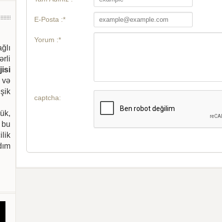
E-Posta :*
Yorum :*
ağlı
ərli
isi
 və
şik
captcha:
ük,
 bu
ilik
dım