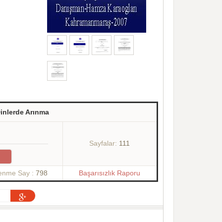
Dinlerde Arınma
Sayfalar:
111
lenme Say :
798
Başarısızlık Raporu