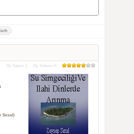
Tarih
Oy Sayısı
1
Oy Sonucu
5
A
p Sezal)