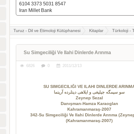
6104 3373 5031 8547
Iran Millet Bank
Turuz - Dil ve Etimoloji Kütüphanesi
Kitaplar
Türkoloji - 
Su Simgeciliği Ve Ilahi Dinlerde Arınma
6826
0
2011/12/13
SU SIMGECILIĞI VE ILAHI DINLERDE ARINM
سو سیمگه جیلیغی و ایلاهی دینلرده آرینما
Zeynep Sezal
Danışman-Hamza Karaoglan
Kahramanmaraş-2007
342-Su Simgeciliği Ve Ilahi Dinlerde Arınma (Zeyne
(Kahramanmaraş-2007)