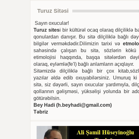
Turuz Sitəsi
Sayın oxucular!
Turuz sites
i bir kültürəl ocaq olaraq dilçiliklə b
qonulardan danışır. Bu sitə dilçiliklə bağlı dəy
bilgilər verməkdədir.Dilimizin tarixi və
etmoloj
sahəsində çalışan bu sitə, sözlərin kökü
etimolojisi haqqında, başqa sitələrdən dəyi
olaraq, eyləmlə(fe'l) bağlı anlamların açıqlayır.
Sitəmizdə dilçiliklə bağlı bir çox kitab,sözl
yazılar əldə edib oxuyabilərsiniz. Umuruq ki
sitə, siz dəyərli, sayın oxucular yardımıyla, dilç
qollarının gəlişməsi, yüksəlişi yolunda bir ad
götürəbilsin.
Bey Hadi (
h.beyhadi@gmail.com
)
Təbriz