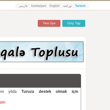
فارسی
Azerbaijani
English
تورکجه
Turkish
Yeni Üye
Giriş Yap
yeni yılda
Turuza destek olmak için
com