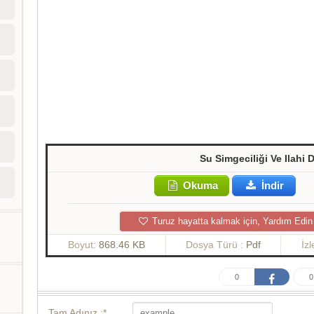
Su Simgeciliği Ve Ilahi 
Okuma
İndir
Turuz hayatta kalmak için, Yardım Edin
Boyut:
868.46 KB
Dosya Türü :
Pdf
İz
0
0
Tam Adınız :*