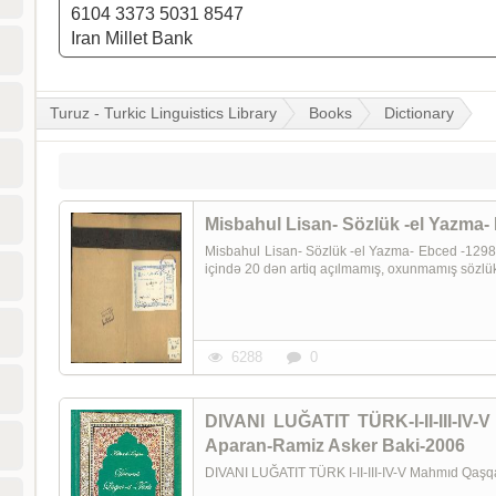
6104 3373 5031 8547
Iran Millet Bank
Turuz - Turkic Linguistics Library
Books
Dictionary
Misbahul Lisan- Sözlük -el Yazma-
Misbahul Lisan- Sözlük -el Yazma- Ebced -1298
içində 20 dən artiq açılmamış, oxunmamış sözlük 
6288
0
DIVANI LUĞATIT TÜRK-I-II-III-IV-
Aparan-Ramiz Asker Baki-2006
DIVANI LUĞATIT TÜRK I-II-III-IV-V Mahmıd Qaşq