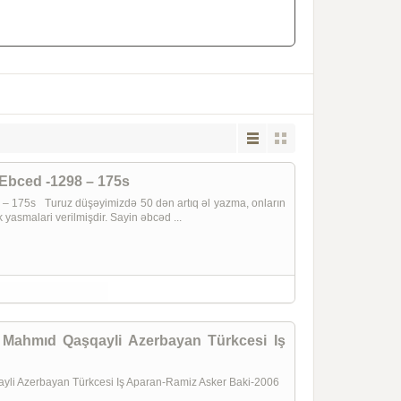
 Ebced -1298 – 175s
 – 175s Turuz düşəyimizdə 50 dən artıq əl yazma, onların
yasmalari verilmişdir. Sayin əbcəd ...
V Mahmıd Qaşqayli Azerbayan Türkcesi Iş
ayli Azerbayan Türkcesi Iş Aparan-Ramiz Asker Baki-2006