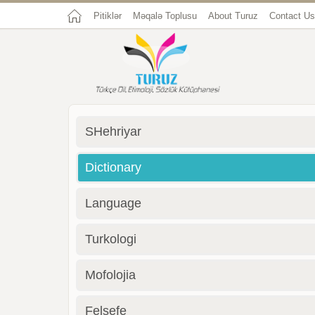
Pitiklər
Məqalə Toplusu
About Turuz
Contact Us
SHehriyar
Dictionary
Language
Turkologi
Mofolojia
Felsefe