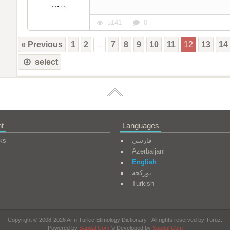
5141
0
« Previous
1
2
...
7
8
9
10
11
12
13
14
select
t
Languages
ks
فارسی
Azerbaijani
English
تورکجه
Turkish
Copyright © 2008-2026 Arın Turkic Etimology Dictionary - All rights reserved by Turuz.
Powered by
Sapdal.Com
© Developed by
Sapdal.Com