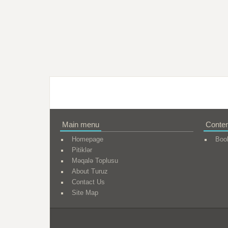
Main menu
Conten
Homepage
Boo
Pitiklər
Məqalə Toplusu
About Turuz
Contact Us
Site Map