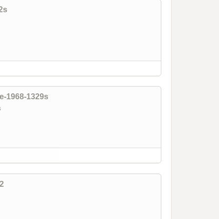
2s
ce-1968-1329s
9s
2