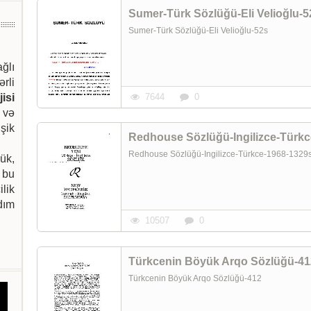
Sumer-Türk Sözlüğü-Eli Velioğlu-5
Sumer-Türk Sözlüğü-Eli Velioğlu-52s
ağlı
ərli
isi
7644
0
 və
şik
Redhouse Sözlüğü-Ingilizce-Türk
Redhouse Sözlüğü-Ingilizce-Türkce-1968-132
ük,
 bu
ilik
dım
10507
0
Türkcenin Böyük Arqo Sözlüğü-41
Türkcenin Böyük Arqo Sözlüğü-412