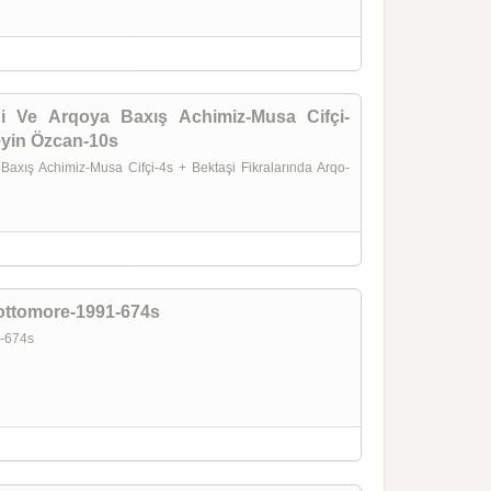
ği Ve Arqoya Baxış Achimiz-Musa Cifçi-
eyin Özcan-10s
Baxış Achimiz-Musa Cifçi-4s + Bektaşi Fikralarında Arqo-
ottomore-1991-674s
1-674s