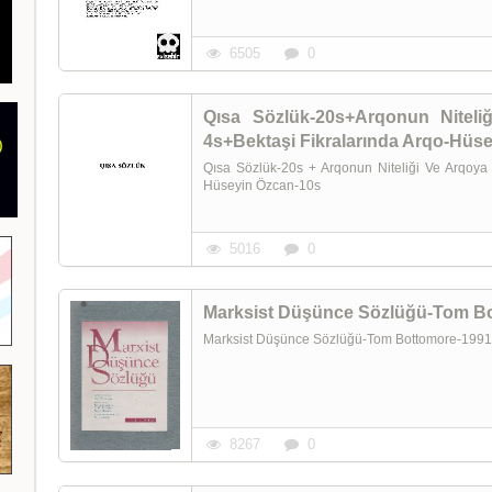
6505
0
Qısa Sözlük-20s+Arqonun Niteli
4s+Bektaşi Fikralarında Arqo-Hüs
Qısa Sözlük-20s + Arqonun Niteliği Ve Arqoya 
Hüseyin Özcan-10s
5016
0
Marksist Düşünce Sözlüğü-Tom B
Marksist Düşünce Sözlüğü-Tom Bottomore-199
8267
0