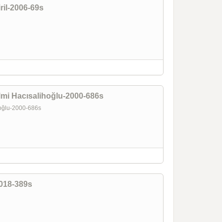
il-2006-69s
lmi Hacısalihoğlu-2000-686s
ihoğlu-2000-686s
2018-389s