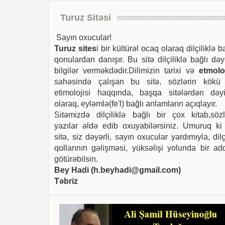
Turuz Sitəsi
Sayın oxucular!
Turuz sites
i bir kültürəl ocaq olaraq dilçiliklə b
qonulardan danışır. Bu sitə dilçiliklə bağlı dəy
bilgilər verməkdədir.Dilimizin tarixi və
etmoloj
sahəsində çalışan bu sitə, sözlərin kökü
etimolojisi haqqında, başqa sitələrdən dəyi
olaraq, eyləmlə(fe'l) bağlı anlamların açıqlayır.
Sitəmizdə dilçiliklə bağlı bir çox kitab,sözl
yazılar əldə edib oxuyabilərsiniz. Umuruq ki
sitə, siz dəyərli, sayın oxucular yardımıyla, dilç
qollarının gəlişməsi, yüksəlişi yolunda bir ad
götürəbilsin.
Bey Hadi (
h.beyhadi@gmail.com
)
Təbriz