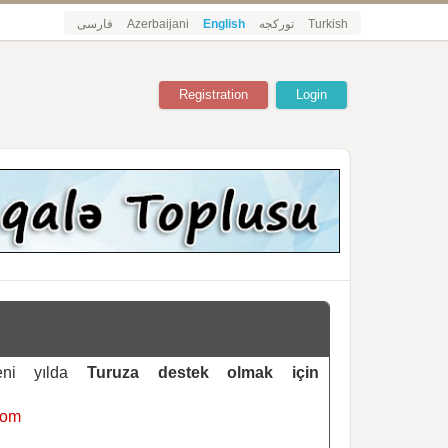
فارسی
Azerbaijani
English
تورکجه
Turkish
Registration
Login
yeni yılda
Turuza destek olmak için
com