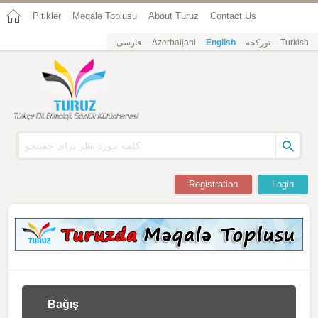
Pitiklər
Məqalə Toplusu
About Turuz
Contact Us
فارسی
Azerbaijani
English
تورکجه
Turkish
Registration
Login
Bağış