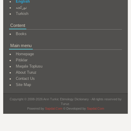
English
تورکجه
Turkish
Content
Books
Main menu
Homepage
Pitiklər
Məqalə Toplusu
About Turuz
Contact Us
Site Map
Copyright © 2008-2026 Arın Turkic Etimology Dictionary - All rights reserved by
Turuz.
Powered by
Sapdal.Com
© Developed by
Sapdal.Com