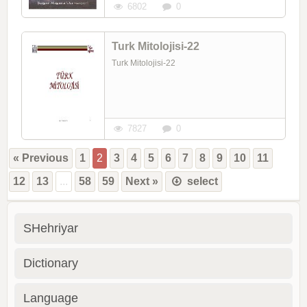
6802
0
Turk Mitolojisi-22
Turk Mitolojisi-22
7827
0
« Previous
1
2
3
4
5
6
7
8
9
10
11
12
13
...
58
59
Next »
select
SHehriyar
Dictionary
Language