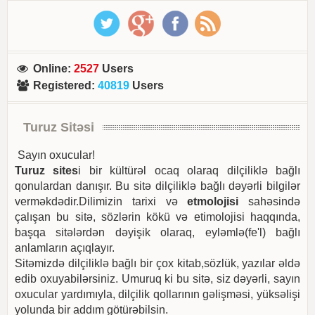
Online
:
2527
Users
Registered
:
40819
Users
Turuz Sitəsi
Sayın oxucular!
Turuz sites
i bir kültürəl ocaq olaraq dilçiliklə bağlı
qonulardan danışır. Bu sitə dilçiliklə bağlı dəyərli bilgilər
verməkdədir.Dilimizin tarixi və
etmolojisi
sahəsində
çalışan bu sitə, sözlərin kökü və etimolojisi haqqında,
başqa sitələrdən dəyişik olaraq, eyləmlə(fe'l) bağlı
anlamların açıqlayır.
Sitəmizdə dilçiliklə bağlı bir çox kitab,sözlük, yazılar əldə
edib oxuyabilərsiniz. Umuruq ki bu sitə, siz dəyərli, sayın
oxucular yardımıyla, dilçilik qollarının gəlişməsi, yüksəlişi
yolunda bir addım götürəbilsin.