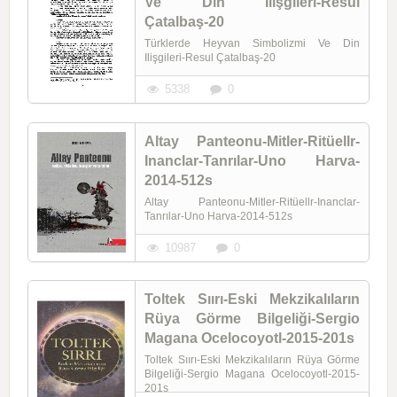
Ve Din Ilişgileri-Resul
Çatalbaş-20
Türklerde Heyvan Simbolizmi Ve Din
Ilişgileri-Resul Çatalbaş-20
5338
0
Altay Panteonu-Mitler-Ritüellr-
Inanclar-Tanrılar-Uno Harva-
2014-512s
Altay Panteonu-Mitler-Ritüellr-Inanclar-
Tanrılar-Uno Harva-2014-512s
10987
0
Toltek Sıırı-Eski Mekzikalıların
Rüya Görme Bilgeliği-Sergio
Magana Ocelocoyotl-2015-201s
Toltek Sıırı-Eski Mekzikalıların Rüya Görme
Bilgeliği-Sergio Magana Ocelocoyotl-2015-
201s