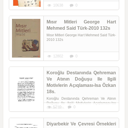
10638
0
Mısır Mitleri George Hart
Mehmed Said Türk-2010 132s
Mısır Mitleri George Hart Mehmed Said Türk-
2010 132s
12802
0
Koroğlu Destanında Qehreman
Ve Atının Doğuşu Ile Ilgili
Motivlerin Açıqlaması-Isa Özkan
18s.
Koroğlu Destanında Qehreman Ve Atının
Doğuşu Ile Ilgili Motivlerin Açıqlaması-Isa
5210
0
Özkan 18s.
Diyarbekir Ve Çevresi Örnekleri