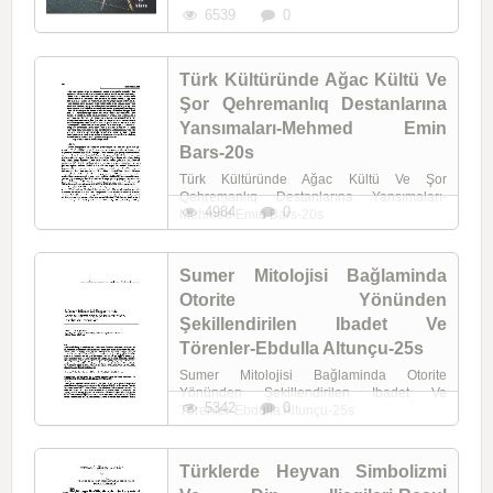
6539
0
Türk Kültüründe Ağac Kültü Ve
Şor Qehremanlıq Destanlarına
Yansımaları-Mehmed Emin
Bars-20s
Türk Kültüründe Ağac Kültü Ve Şor
Qehremanlıq Destanlarına Yansımaları-
4984
0
Mehmed Emin Bars-20s
Sumer Mitolojisi Bağlaminda
Otorite Yönünden
Şekillendirilen Ibadet Ve
Törenler-Ebdulla Altunçu-25s
Sumer Mitolojisi Bağlaminda Otorite
Yönünden Şekillendirilen Ibadet Ve
5342
0
Törenler-Ebdulla Altunçu-25s
Türklerde Heyvan Simbolizmi