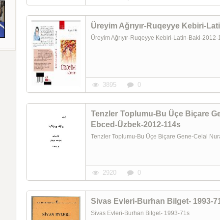
Üreyim Ağrıyır-Ruqeyye Kebiri-Latin-Baki-2012
3895
0
Tenzler Toplumu-Bu Üçe Biçare G
Ebced-Üzbek-2012-114s
Tenzler Toplumu-Bu Üçe Biçare Gene-Celal N
2920
0
Sivas Evleri-Burhan Bilget- 1993-7
Sivas Evleri-Burhan Bilget- 1993-71s