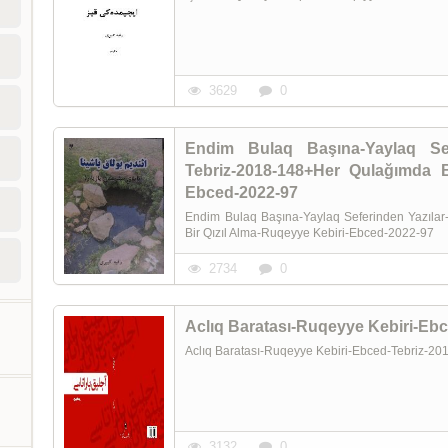
3629
0
Endim Bulaq Başına-Yaylaq Sef
Tebriz-2018-148+Her Qulağımda Bir Qızıl Alma--یری
Ebced-2022-97
Endim Bulaq Başına-Yaylaq Seferinden Yazıla
Bir Qızıl Alma-Ruqeyye Kebiri-Ebced-2022-97
2734
0
Aclıq Baratası-Ruqeyye Kebiri-Ebced-Tebriz-2
3132
0