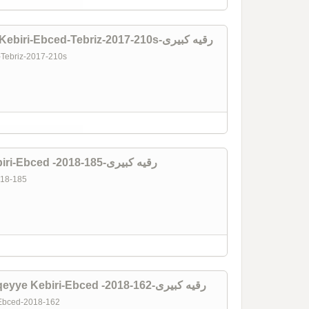
Özbekistan Sefernamesi-Ruqeyye Kebiri-Ebced-Tebriz-2017-210s-رقیه کبیری
-Tebriz-2017-210s
Quşlar Daha Qoxmur-Ruqeyye Kebiri-Ebced -2018-185-رقیه کبیری
2018-185
Mırra Ağacının Kehriba Gözleri-Ruqeyye Kebiri-Ebced -2018-162-رقیه کبیری
i-Ebced-2018-162