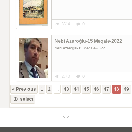
3514
0
Nebi Azeroğlu-15 Meqale-2022
Nebi Azeroğlu-15 Meqale-2022
2740
0
« Previous
1
2
...
43
44
45
46
47
48
49
select