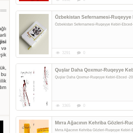
Özbekistan Sefernamesi-Ruqeyye Kebiri-Ebced
ağlı
ərli
isi
 və
3291
0
şik
ük,
 bu
Quşlar Daha Qoxmur-Ruqeyye Kebiri-Ebced -
ilik
dım
3365
0
Mırra Ağacının Kehriba Gözleri-Ruqeyye Kebir