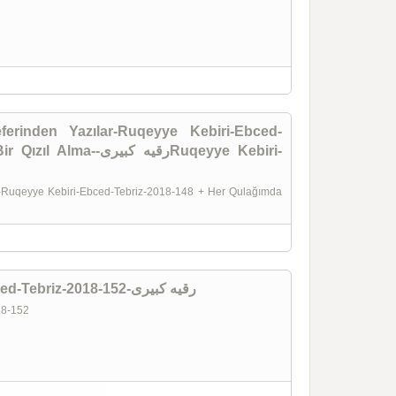
erinden Yazılar-Ruqeyye Kebiri-Ebced-
رقیه کبRuqeyye Kebiri-
r-Ruqeyye Kebiri-Ebced-Tebriz-2018-148 + Her Qulağımda
Aclıq Baratası-Ruqeyye Kebiri-Ebced-Tebriz-2018-152-رقیه کبیری
018-152