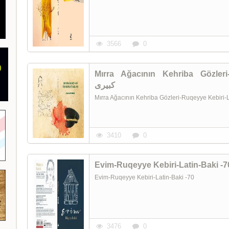
3566
0
Mırra Ağacının Kehriba Gözleri-Ru
کبیری
Mırra Ağacının Kehriba Gözleri-Ruqeyye Kebiri
3410
0
Evim-Ruqeyye Kebiri-Latin-Baki -70
3476
0