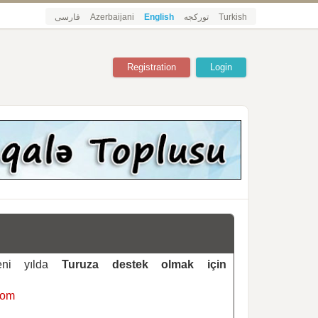
فارسی
Azerbaijani
English
تورکجه
Turkish
Registration
Login
yeni yılda
Turuza destek olmak için
com