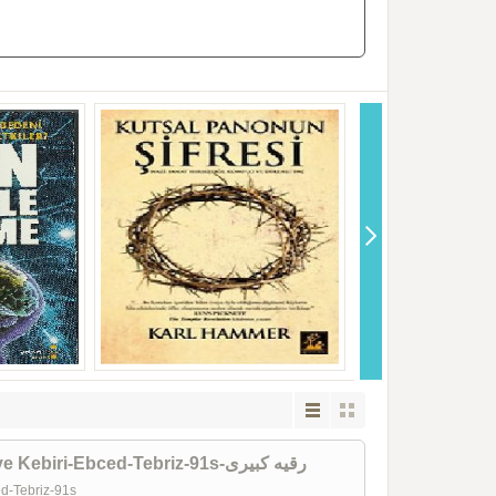
Içimdeki Qız-Öykü Toplusu-Ruqeyye Kebiri-Ebced-Tebriz-91s-رقیه کبیری
ed-Tebriz-91s