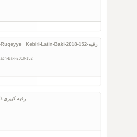
qeyye Kebiri-Latin-Baki-2018-152-رقیه
-Latin-Baki-2018-152
Evim-Ruqeyye Kebiri-Latin-Baki -70-رقیه کبیری