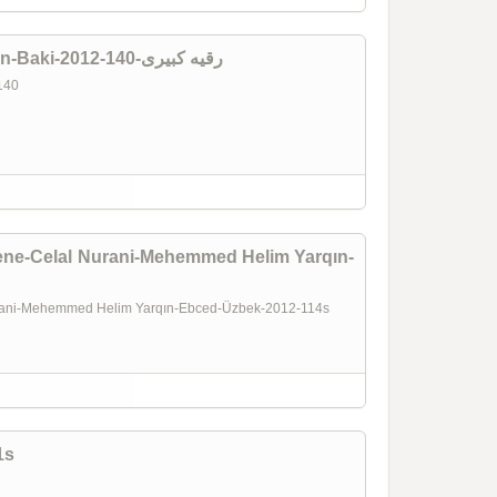
Üreyim Ağrıyır-Ruqeyye Kebiri-Latin-Baki-2012-140-رقیه کبیری
-140
ene-Celal Nurani-Mehemmed Helim Yarqın-
urani-Mehemmed Helim Yarqın-Ebced-Üzbek-2012-114s
1s