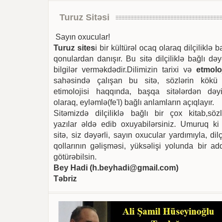
Turuz Sitəsi
Sayın oxucular!
Turuz sites
i bir kültürəl ocaq olaraq dilçiliklə b
qonulardan danışır. Bu sitə dilçiliklə bağlı dəy
bilgilər verməkdədir.Dilimizin tarixi və
etmoloj
sahəsində çalışan bu sitə, sözlərin kökü
etimolojisi haqqında, başqa sitələrdən dəyi
olaraq, eyləmlə(fe'l) bağlı anlamların açıqlayır.
Sitəmizdə dilçiliklə bağlı bir çox kitab,sözl
yazılar əldə edib oxuyabilərsiniz. Umuruq ki
sitə, siz dəyərli, sayın oxucular yardımıyla, dilç
qollarının gəlişməsi, yüksəlişi yolunda bir ad
götürəbilsin.
Bey Hadi (
h.beyhadi@gmail.com
)
Təbriz