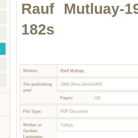
Rauf Mutluay-1
182s
Writers:
Rauf Mutluay
,
The publishing
1969 (Anno Domini/AD)
year:
Pages:
182
File Type:
PDF Document
Written or
Türkçe
Spoken
Language: