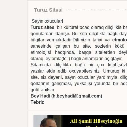
Turuz Sitəsi
Sayın oxucular!
Turuz sites
i bir kültürəl ocaq olaraq dilçiliklə b
qonulardan danışır. Bu sitə dilçiliklə bağlı dəy
bilgilər verməkdədir.Dilimizin tarixi və
etmoloj
sahəsində çalışan bu sitə, sözlərin kökü
etimolojisi haqqında, başqa sitələrdən dəyi
olaraq, eyləmlə(fe'l) bağlı anlamların açıqlayır.
Sitəmizdə dilçiliklə bağlı bir çox kitab,sözl
yazılar əldə edib oxuyabilərsiniz. Umuruq ki
sitə, siz dəyərli, sayın oxucular yardımıyla, dilç
qollarının gəlişməsi, yüksəlişi yolunda bir ad
götürəbilsin.
Bey Hadi (
h.beyhadi@gmail.com
)
Təbriz