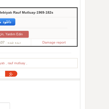
debiyatı Rauf Mutluay-1969-182s
دانلود
çin, Yardım Edin
637
دیده شده :
Damage report
iyatı
,
rauf mutluay
,