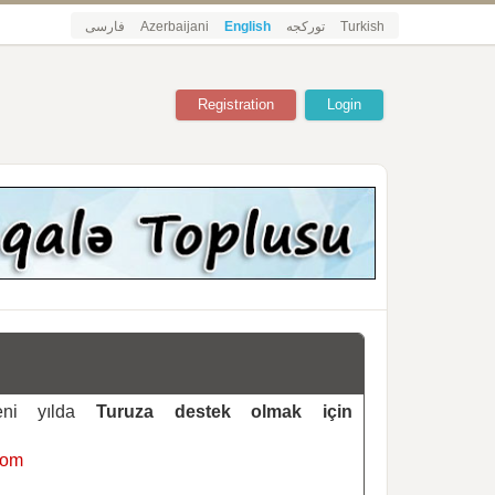
فارسی
Azerbaijani
English
تورکجه
Turkish
Registration
Login
yeni yılda
Turuza destek olmak için
com