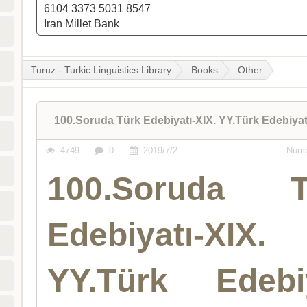
6104 3373 5031 8547
Iran Millet Bank
Turuz - Turkic Linguistics Library
Books
Other
100.Soruda Türk Edebiyatı-XIX. YY.Türk Edebiya
4749
0
2019/7/2
Numb
100.Soruda T
Edebiyatı-XIX.
YY.Türk Edebiy