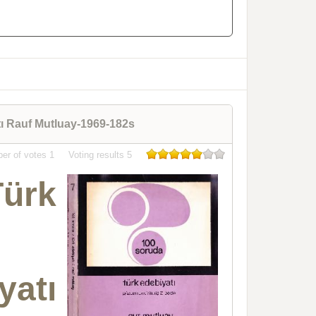
tı Rauf Mutluay-1969-182s
er of votes
1
Voting results
5
ürk
atı