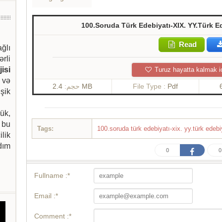
100.Soruda Türk Edebiyatı-XIX. YY.Türk E
Read
ağlı
ərli
isi
Turuz hayatta kalmak i
 və
حجم:
2.4 MB
File Type :
Pdf
şik
ük,
 bu
Tags:
100.soruda türk edebiyatı-xix. yy.türk edeb
ilik
dım
0
0
Fullname :*
Email :*
Comment :*