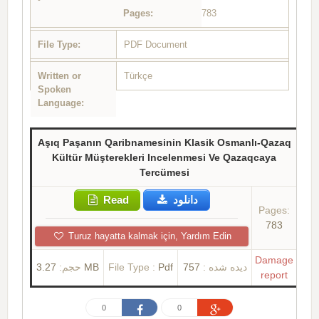
Pages:
783
File Type:
PDF Document
Written or
Türkçe
Spoken
Language:
Aşıq Paşanın Qaribnamesinin Klasik Osmanlı-Qazaq
Kültür Müşterekleri Incelenmesi Ve Qazaqcaya
Tercümesi
Read
دانلود
Pages:
783
Turuz hayatta kalmak için, Yardım Edin
Damage
حجم:
3.27 MB
File Type :
Pdf
757
دیده شده :
report
0
0