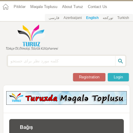
Pitiklər
Məqalə Toplusu
About Turuz
Contact Us
فارسی
Azerbaijani
English
تورکجه
Turkish
Registration
Login
Bağış