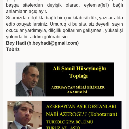
başqa sitələrdən dəyişik olaraq, eyləmlə(fe'l) bağlı
anlamların açıqlayır.
Sitəmizdə dilçiliklə bağlı bir çox kitab,sözlük, yazılar əldə
edib oxuyabilərsiniz. Umuruq ki bu sitə, siz dəyərli, sayın
oxucular yardımıyla, dilçilik qollarının gəlişməsi, yüksəlişi
yolunda bir addım götürəbilsin.
Bey Hadi (
h.beyhadi@gmail.com
)
Təbriz