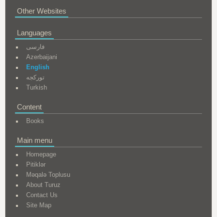
Other Websites
Languages
فارسی
Azerbaijani
English
تورکجه
Turkish
Content
Books
Main menu
Homepage
Pitiklər
Məqalə Toplusu
About Turuz
Contact Us
Site Map