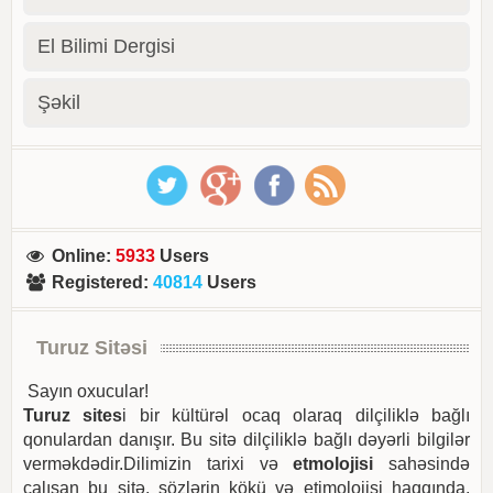
El Bilimi Dergisi
Şəkil
Online
:
5933
Users
Registered
:
40814
Users
Turuz Sitəsi
Sayın oxucular!
Turuz sites
i bir kültürəl ocaq olaraq dilçiliklə bağlı
qonulardan danışır. Bu sitə dilçiliklə bağlı dəyərli bilgilər
verməkdədir.Dilimizin tarixi və
etmolojisi
sahəsində
çalışan bu sitə, sözlərin kökü və etimolojisi haqqında,