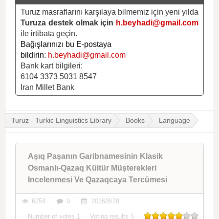
Turuz masraflarını karşılaya bilmemiz için yeni yılda
Turuza destek olmak için
h.beyhadi@gmail.com
ile irtibata geçin.
Bağışlarınızı bu E-postaya
bildirin:
h.beyhadi@gmail.com
Bank kart bilgileri:
6104 3373 5031 8547
Iran Millet Bank
Turuz - Turkic Linguistics Library
Books
Language
Aşıq Paşanın Garibnamesinin Klasik
Osmanlı-Qazaq Kültür Müşterekleri
Incelenmesi Ve Qazaqcaya Tercümesi
6254
0
2016/8/29
Number of votes
1
Voting results
5