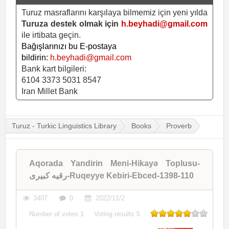
Turuz masraflarını karşılaya bilmemiz için yeni yılda
Turuza destek olmak için
h.beyhadi@gmail.com
ile irtibata geçin.
Bağışlarınızı bu E-postaya
bildirin:
h.beyhadi@gmail.com
Bank kart bilgileri:
6104 3373 5031 8547
Iran Millet Bank
Turuz - Turkic Linguistics Library
Books
Proverb
Aqorada Yandirin Meni-Hikayə Toplusu-
رقیه کبیری-Ruqeyye Kebiri-Ebced-1398-110
3407
0
2022/11/2
Number of votes
1
Voting results
5