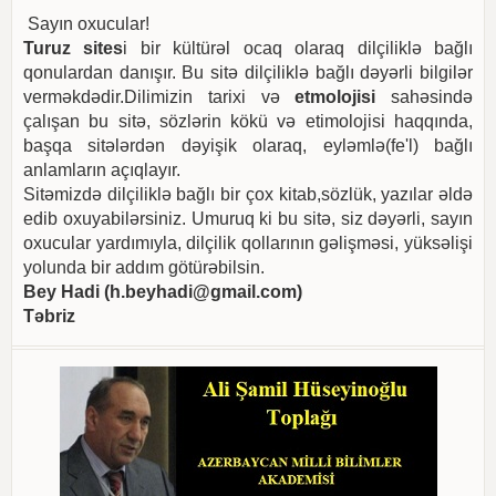
Sayın oxucular!
Turuz sites
i bir kültürəl ocaq olaraq dilçiliklə bağlı
qonulardan danışır. Bu sitə dilçiliklə bağlı dəyərli bilgilər
verməkdədir.Dilimizin tarixi və
etmolojisi
sahəsində
çalışan bu sitə, sözlərin kökü və etimolojisi haqqında,
başqa sitələrdən dəyişik olaraq, eyləmlə(fe'l) bağlı
anlamların açıqlayır.
Sitəmizdə dilçiliklə bağlı bir çox kitab,sözlük, yazılar əldə
edib oxuyabilərsiniz. Umuruq ki bu sitə, siz dəyərli, sayın
oxucular yardımıyla, dilçilik qollarının gəlişməsi, yüksəlişi
yolunda bir addım götürəbilsin.
Bey Hadi (
h.beyhadi@gmail.com
)
Təbriz