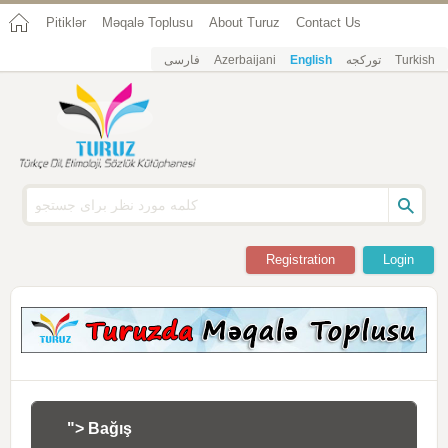
Pitiklər
Məqalə Toplusu
About Turuz
Contact Us
فارسی
Azerbaijani
English
تورکجه
Turkish
Registration
Login
"> Bağış