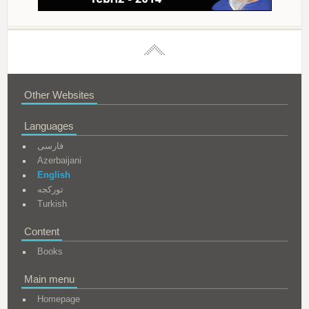
Other Websites
Languages
فارسی
Azerbaijani
English
تورکجه
Turkish
Content
Books
Main menu
Homepage