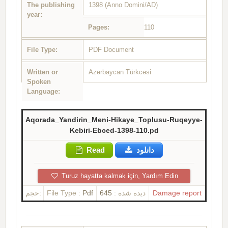
The publishing
1398 (Anno Domini/AD)
year:
Pages:
110
File Type:
PDF Document
Written or
Azərbaycan Türkcəsi
Spoken
Language:
Aqorada_Yandirin_Meni-Hikaye_Toplusu-Ruqeyye-
Kebiri-Ebced-1398-110.pd
Read
دانلود
Turuz hayatta kalmak için, Yardım Edin
حجم:
File Type :
Pdf
645
دیده شده :
Damage report