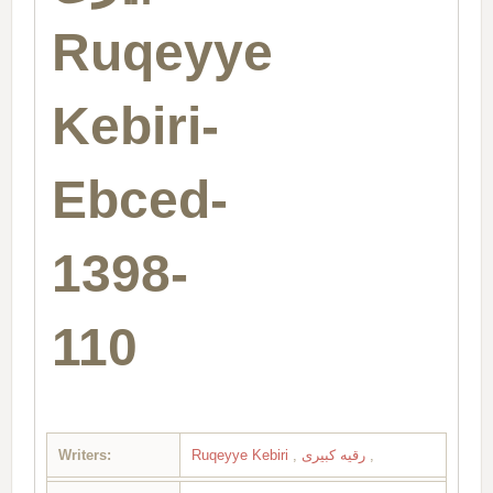
Ruqeyye
Kebiri-
Ebced-
1398-
110
Writers:
Ruqeyye Kebiri
,
رقیه کبیری
,