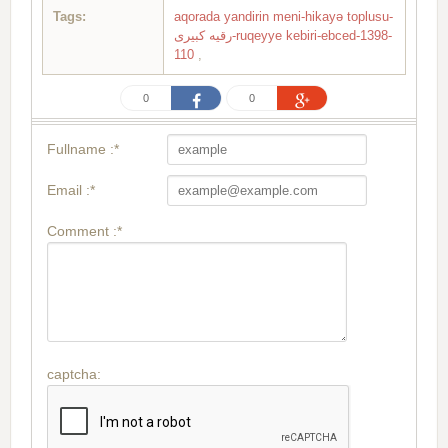
Tags:
aqorada yandirin meni-hikayə toplusu-
رقیه کبیری-ruqeyye kebiri-ebced-1398-
110
,
0
0
Fullname :*
Email :*
Comment :*
captcha: