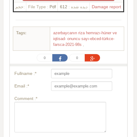
حجم:
File Type :
Pdf
612
دیده شده :
Damage report
Tags:
azerbaycanın riza hemrazı-hüner ve
iqtisad- onuncu sayı-ebced-türkce-
farsca-2021-98s
,
0
0
Fullname :*
Email :*
Comment :*