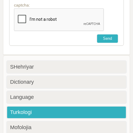
captcha:
SHehriyar
Dictionary
Language
Turkologi
Mofolojia