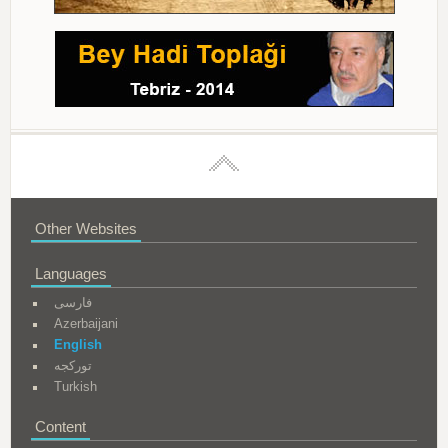
Other Websites
Languages
فارسی
Azerbaijani
English
تورکجه
Turkish
Content