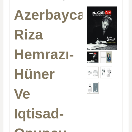
Azerbaycanın
Riza
Hemrazı-
Hüner
Ve
Iqtisad-