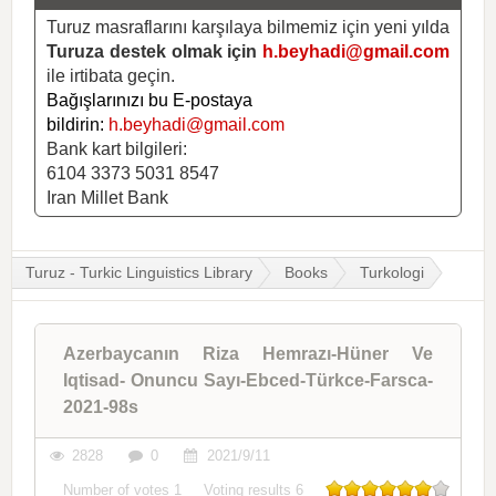
Turuz masraflarını karşılaya bilmemiz için yeni yılda
Turuza destek olmak için
h.beyhadi@gmail.com
ile irtibata geçin.
Bağışlarınızı bu E-postaya
bildirin:
h.beyhadi@gmail.com
Bank kart bilgileri:
6104 3373 5031 8547
Iran Millet Bank
Turuz - Turkic Linguistics Library
Books
Turkologi
Azerbaycanın Riza Hemrazı-Hüner Ve
Iqtisad- Onuncu Sayı-Ebced-Türkce-Farsca-
2021-98s
2828
0
2021/9/11
Number of votes
1
Voting results
6