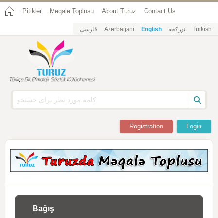
Pitiklər
Məqalə Toplusu
About Turuz
Contact Us
فارسی
Azerbaijani
English
تورکجه
Turkish
Registration
Login
Bağış