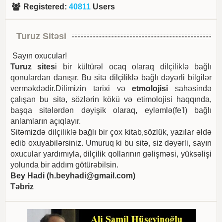
Registered
:
40811
Users
Turuz Sitəsi
Sayın oxucular!
Turuz sites
i bir kültürəl ocaq olaraq dilçiliklə bağlı
qonulardan danışır. Bu sitə dilçiliklə bağlı dəyərli bilgilər
verməkdədir.Dilimizin tarixi və
etmolojisi
sahəsində
çalışan bu sitə, sözlərin kökü və etimolojisi haqqında,
başqa sitələrdən dəyişik olaraq, eyləmlə(fe'l) bağlı
anlamların açıqlayır.
Sitəmizdə dilçiliklə bağlı bir çox kitab,sözlük, yazılar əldə
edib oxuyabilərsiniz. Umuruq ki bu sitə, siz dəyərli, sayın
oxucular yardımıyla, dilçilik qollarının gəlişməsi, yüksəlişi
yolunda bir addım götürəbilsin.
Bey Hadi (
h.beyhadi@gmail.com
)
Təbriz