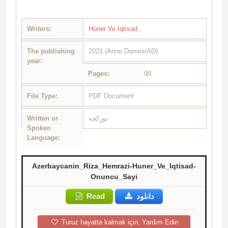
Writers:
Hüner Ve Iqtisad
,
The publishing
2021 (Anno Domini/AD)
year:
Pages:
98
File Type:
PDF Document
Written or
تورکجه
Spoken
Language:
Azerbaycanin_Riza_Hemrazi-Huner_Ve_Iqtisad-
Onuncu_Sayi
Read
دانلود
Turuz hayatta kalmak için, Yardım Edin