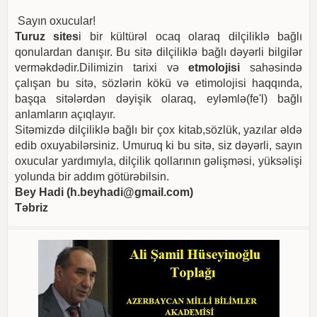
Sayın oxucular!
Turuz sites
i bir kültürəl ocaq olaraq dilçiliklə bağlı
qonulardan danışır. Bu sitə dilçiliklə bağlı dəyərli bilgilər
verməkdədir.Dilimizin tarixi və
etmolojisi
sahəsində
çalışan bu sitə, sözlərin kökü və etimolojisi haqqında,
başqa sitələrdən dəyişik olaraq, eyləmlə(fe'l) bağlı
anlamların açıqlayır.
Sitəmizdə dilçiliklə bağlı bir çox kitab,sözlük, yazılar əldə
edib oxuyabilərsiniz. Umuruq ki bu sitə, siz dəyərli, sayın
oxucular yardımıyla, dilçilik qollarının gəlişməsi, yüksəlişi
yolunda bir addım götürəbilsin.
Bey Hadi (
h.beyhadi@gmail.com
)
Təbriz