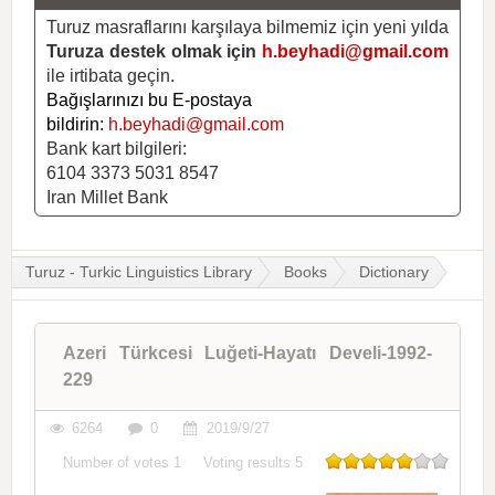
Turuz masraflarını karşılaya bilmemiz için yeni yılda
Turuza destek olmak için
h.beyhadi@gmail.com
ile irtibata geçin.
Bağışlarınızı bu E-postaya
bildirin:
h.beyhadi@gmail.com
Bank kart bilgileri:
6104 3373 5031 8547
Iran Millet Bank
Turuz - Turkic Linguistics Library
Books
Dictionary
Azeri Türkcesi Luğeti-Hayatı Develi-1992-
229
6264
0
2019/9/27
Number of votes
1
Voting results
5