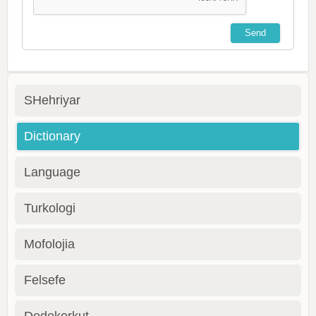
SHehriyar
Dictionary
Language
Turkologi
Mofolojia
Felsefe
Dedekorkut