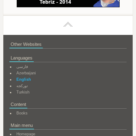
Other Websites
Languages
فارسی
Azerbaijani
English
تورکجه
Turkish
Content
Books
Main menu
Homepage