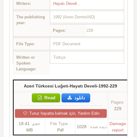
Writers:
Hayatı Develi
,
The publishing
1992 (Anno Domini/AD)
year:
Pages:
229
File Type:
PDF Document
Written or
Türkçe
Spoken
Language:
Azeri Türkcesi Luğeti-Hayatı Develi-1992-229
Read
دانلود
Pages:
229
Turuz hayatta kalmak için, Yardım Edin
18.41
حجم:
File Type :
Damage
1028
دیده شده :
MB
Pdf
report