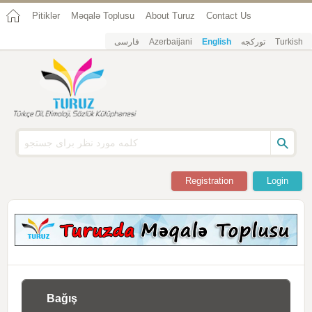
Pitiklər
Məqalə Toplusu
About Turuz
Contact Us
فارسی
Azerbaijani
English
تورکجه
Turkish
Registration
Login
Bağış