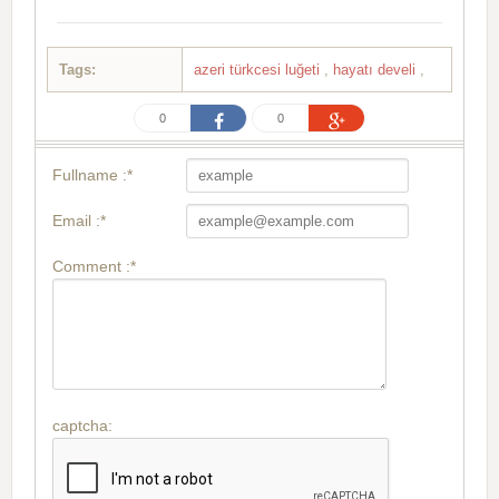
Tags:
azeri türkcesi luğeti
,
hayatı develi
,
0
0
Fullname :*
Email :*
Comment :*
captcha: